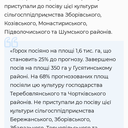
приступали до посіву цієї культури
сільгосппідприємства Зборівського,
Козівського, Монастириського,
Підволочиського та Шумського районів.
«Горох посіяно на площі 1,6 тис. га, що
становить 25% до прогнозу. Завершено
посів на площі 350 га у Гусятинському
районі. На 68% прогнозованих площ
посіяли цю культуру господарства
Теребовлянського та Чортківського
районів. Не приступали до посіву цієї
культури сільгосппідприємства
Бережанського, Зборівського,
Збаразького, Тернопільського та