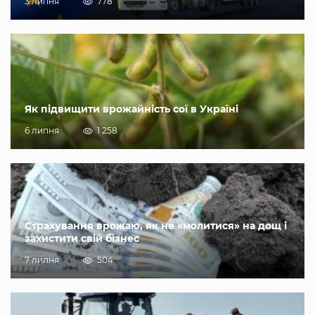
3 липня
778
Як підвищити врожайність сої в Україні
6 липня
1 258
Страхування врожаю, як не «молитися» на дощ і
захистити свій бізнес
7 липня
504