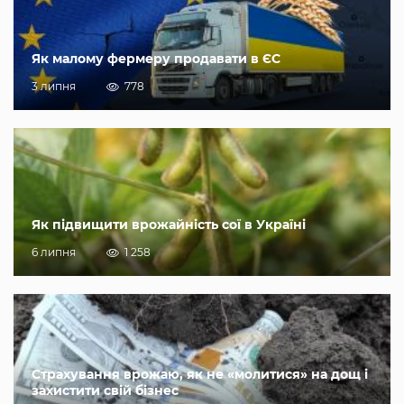
Як малому фермеру продавати в ЄС
3 липня
778
Як підвищити врожайність сої в Україні
6 липня
1 258
Страхування врожаю, як не «молитися» на дощ і
захистити свій бізнес