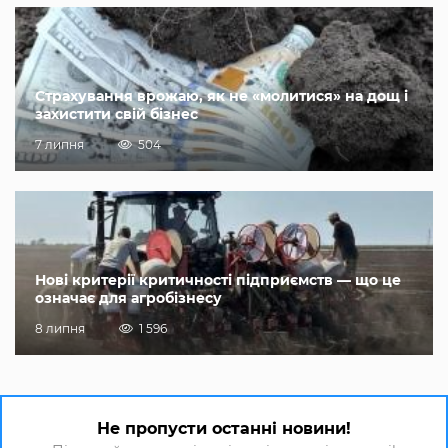
Страхування врожаю, як не «молитися» на дощ і
захистити свій бізнес
7 липня
504
Нові критерії критичності підприємств — що це
означає для агробізнесу
8 липня
1 596
Не пропусти останні новини!