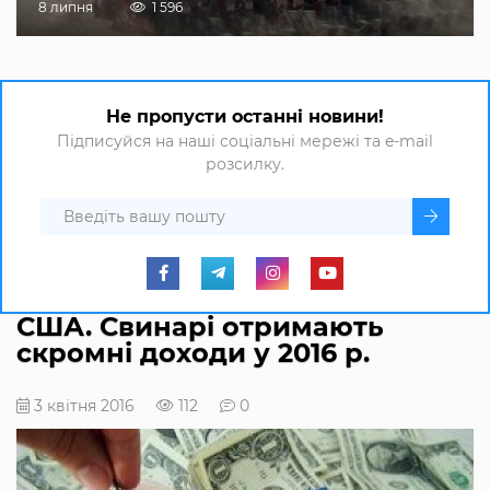
8 липня
1 596
Не пропусти останні новини!
Підписуйся на наші соціальні мережі та e-mail
розсилку.
США. Свинарі отримають
скромні доходи у 2016 р.
3 квітня 2016
112
0