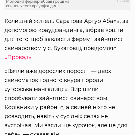
Провэд
Молодий фермер зібрав гроші на
свиней через краудфандинг
Колишній житель Саратова Артур Абаєв, за
допомогою краудфандинга, зібрав кошти
для того, щоб закласти ферму і зайнятися
свинарством у с. Букатовці, повідомляє
«Провэд»
.
«Взяли вже дорослих поросят — двох
свиноматок і одного кнура породи
«угорська мангалиця». Вирішили
спробувати зайнятися свинарством.
Корівники у районі є, а свиней ніхто не
розводить, навіть у сусідніх селах не
зустрічав. Ми взяли ще курочок, але це для
себе», — сказав він.