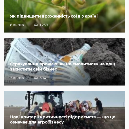
Як підвищити врожайність сої в Україні
6 липня
1 258
Страхування врожаю, як не «молитися» на дощ і
захистити свій бізнес
7 липня
504
Нові критерії критичності підприємств — що це
означає для агробізнесу