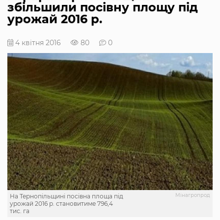
збільшили посівну площу під
урожай 2016 р.
4 квітня 2016
80
0
Мінагропрод
На Тернопільщині посівна площа під
урожай 2016 р. становитиме 796,4
тис. га