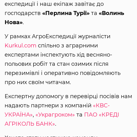
експедиції і наш екіпаж завітає до
господарств
«Перлина Турії»
та
«Волинь
Нова»
.
У рамках АгроЕкспедиції журналісти
Kurkul.com
спільно з аграрними
експертами інспектують хід весняно-
польових робіт та стан озимих після
перезимівлі і оперативно повідомляють
про них своїм читачам.
Експертну допомогу в перевірці посівів нам
надають партнери з компаній
«КВС-
УКРАЇНА»
,
«Украгроком»
та
ПАО «КРЕДІ
АГРІКОЛЬ БАНК»
.