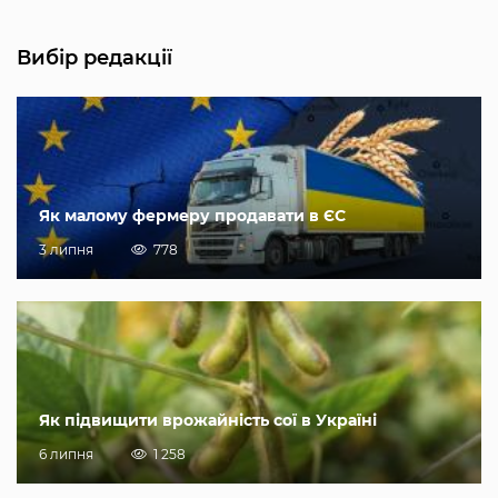
Вибір редакції
Як малому фермеру продавати в ЄС
3 липня
778
Як підвищити врожайність сої в Україні
6 липня
1 258