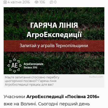
4 квітня 2016
106
0
kurkul.com
Маєте запитання стосовно перебігу
цьогорічної посівної? Гаряча лінія
АгроЕкспедиції працює для вас!
Учасники
АгроЕкспедиції «Посівна 2016»
вже на Волині. Сьогодні перший день