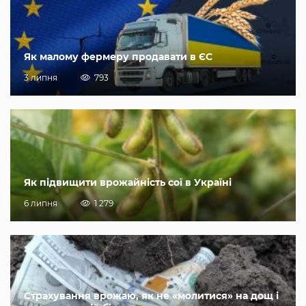
Як малому фермеру продавати в ЄС
3 липня
793
Як підвищити врожайність сої в Україні
6 липня
1 279
Страхування врожаю, як не «молитися» на дощ і