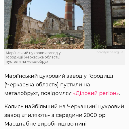
horodysche.org.ua
Маріїнський цукровий завод у
Городищі (Черкаська область)
пустили на металобрухт
Маріїнський цукровий завод у Городищі
(Черкаська область) пустили на
металобрухт, повідомляє
«Діловий регіон»
.
Колись найбільший на Черкащині цукровий
завод «пиляють» з середини 2000 рр.
Масштабне виробництво нині