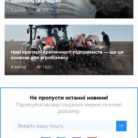
захистити свій бізнес
7 липня
515
Нові критерії критичності підприємств — що це
означає для агробізнесу
8 липня
1 622
Не пропусти останні новини!
Підписуйся на наші соціальні мережі та e-mail
розсилку.