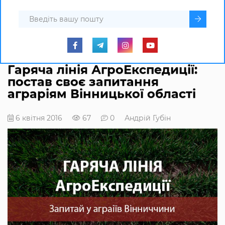
Гаряча лінія АгроЕкспедиції:
постав своє запитання
аграріям Вінницької області
6 квітня 2016
67
0
Андрій Губін