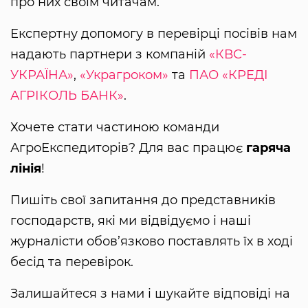
про них своїм читачам.
Експертну допомогу в перевірці посівів нам
надають партнери з компаній
«КВС-
УКРАЇНА»
,
«Украгроком»
та
ПАО «КРЕДІ
АГРІКОЛЬ БАНК»
.
Хочете стати частиною команди
АгроЕкспедиторів? Для вас працює
гаряча
лінія
!
Пишіть свої запитання до представників
господарств, які ми відвідуємо і наші
журналісти обов’язково поставлять їх в ході
бесід та перевірок.
Залишайтеся з нами і шукайте відповіді на