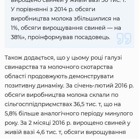
вирощено свиней у живій вазі 30 тис. т.
У порівнянні з 2014 р. обсяги
виробництва молока збільшилися на
1%, обсяги вирощування свиней — на
38%», проінформував посадовець.
Також додається, що у цьому році галузі
свинарства та молочного скотарства
області продовжують демонструвати
позитивну динаміку. За січень-лютий 2016 р.
обсяги виробництва молока склали по
сільгосппідприємствах 36,5 тис. т, що на
5,8% більше аналогічного періоду минулого
року. За 2 місяці 2016 р. вирощено свиней у
живій вазі 4,6 тис. т, обсяги вирощування