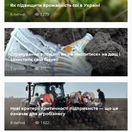
Як підвищити врожайність сої в Україні
6 липня
1 279
Страхування врожаю, як не «молитися» на дощ і
захистити свій бізнес
7 липня
515
Нові критерії критичності підприємств — що це
означає для агробізнесу
8 липня
1 622