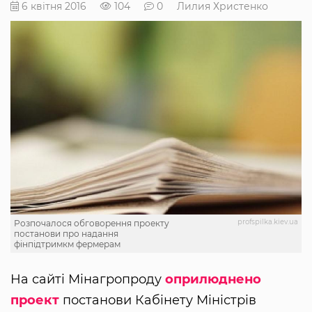
6 квітня 2016
104
0
Лилия Христенко
profspilka.kiev.ua
Розпочалося обговорення проекту
постанови про надання
фінпідтримкм фермерам
На сайті Мінагропроду
оприлюднено
проект
постанови Кабінету Міністрів