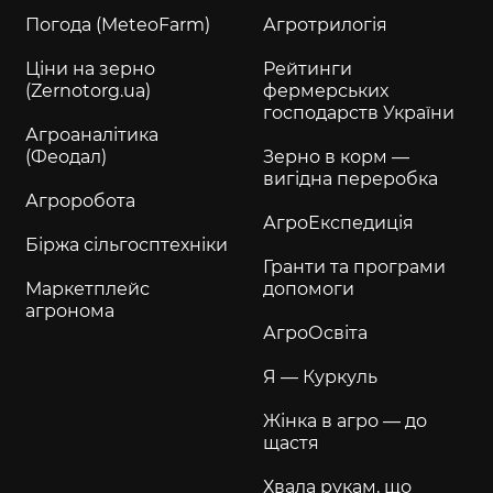
Погода (MeteoFarm)
Агротрилогія
Ціни на зерно
Рейтинги
(Zernotorg.ua)
фермерських
господарств України
Агроаналітика
(Феодал)
Зерно в корм —
вигідна переробка
Агроробота
АгроЕкспедиція
Біржа сільгосптехніки
Гранти та програми
Маркетплейс
допомоги
агронома
АгроОсвіта
Я — Куркуль
Жінка в агро — до
щастя
Хвала рукам, що