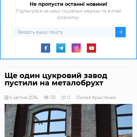
Не пропусти останні новини!
Підписуйся на наші соціальні мережі та e-mail
розсилку.
Ще один цукровий завод
пустили на металобрухт
6 квітня 2016
131
0
Лилия Христенко