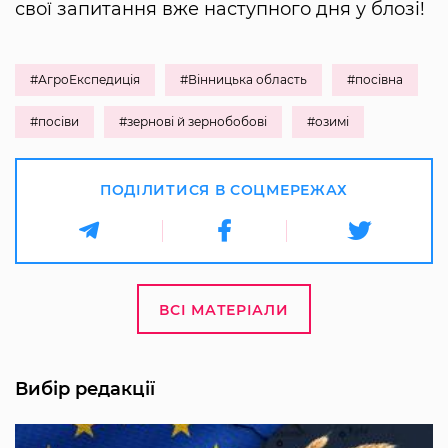
свої запитання вже наступного дня у блозі!
#АгроЕкспедиція
#Вінницька область
#посівна
#посіви
#зернові й зернобобові
#озимі
ПОДІЛИТИСЯ В СОЦМЕРЕЖАХ
ВСІ МАТЕРІАЛИ
Вибір редакції