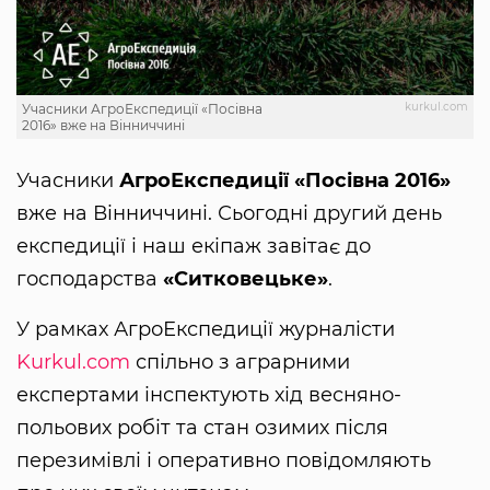
kurkul.com
Учасники АгроЕкспедиції «Посівна
2016» вже на Вінниччині
Учасники
АгроЕкспедиції «Посівна 2016»
вже на Вінниччині. Сьогодні другий день
експедиції і наш екіпаж завітає до
господарства
«Ситковецьке»
.
У рамках АгроЕкспедиції журналісти
Kurkul.com
спільно з аграрними
експертами інспектують хід весняно-
польових робіт та стан озимих після
перезимівлі і оперативно повідомляють