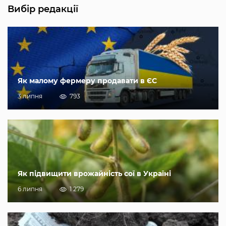
Вибір редакції
Як малому фермеру продавати в ЄС
3 липня
793
Як підвищити врожайність сої в Україні
6 липня
1 279