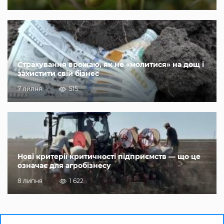
Страхування врожаю, як не «молитися» на дощ і
захистити свій бізнес
7 липня
515
Нові критерії критичності підприємств — що це
означає для агробізнесу
8 липня
1 622