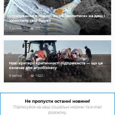
Страхування врожаю, як не «молитися» на дощ і
захистити свій бізнес
7 липня
515
Нові критерії критичності підприємств — що це
означає для агробізнесу
8 липня
1 622
Не пропусти останні новини!
Підписуйся на наші соціальні мережі та e-mail
розсилку.