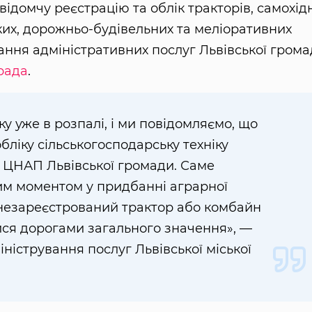
відомчу реєстрацію та облік тракторів, самохід
ких, дорожньо-будівельних та меліоративних
ання адміністративних послуг Львівської грома
 рада
.
у уже в розпалі, і ми повідомляємо, що
бліку сільськогосподарську техніку
х ЦНАП Львівської громади. Саме
им моментом у придбанні аграрної
 незареєстрований трактор або комбайн
ися дорогами загального значення», —
ністрування послуг Львівської міської