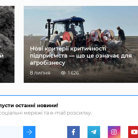
Нові критерії критичності
ій
підприємств — що це означає для
агробізнесу
8 липня
1 626
пусти останні новини!
оціальні мережі та e-mail розсилку.