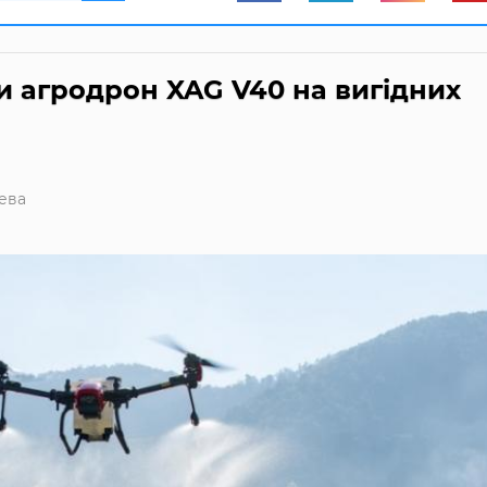
 агродрон XAG V40 на вигідних
ева