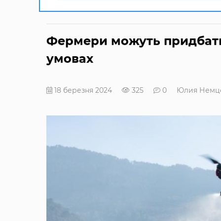
Фермери можуть придбати
умовах
18 березня 2024
325
0
Юлия Немц