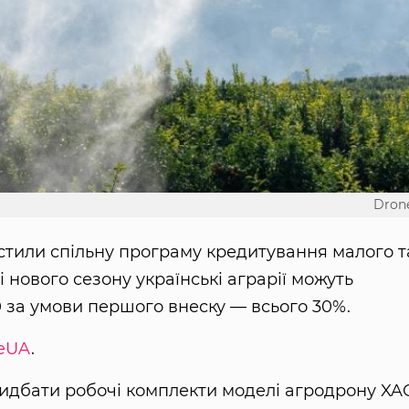
Dron
тили спільну програму кредитування малого т
 нового сезону українські аграрії можуть
за умови першого внеску — всього 30%.
eUA
.
идбати робочі комплекти моделі агродрону XA