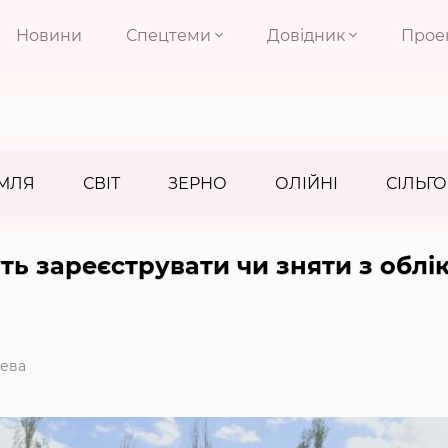
Новини
Спецтеми
Довідник
Прое
МЛЯ
СВІТ
ЗЕРНО
ОЛІЙНІ
СІЛЬГО
 зареєструвати чи зняти з облі
ева