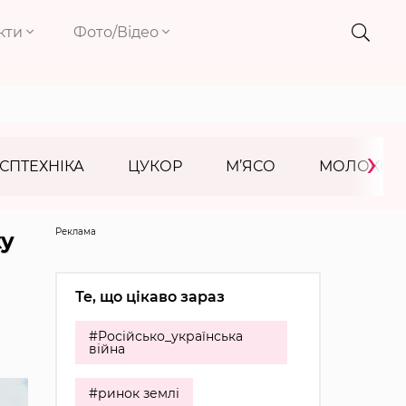
кти
Фото/Відео
›
СПТЕХНІКА
ЦУКОР
М’ЯСО
МОЛОКО
Реклама
ку
Те, що цікаво зараз
#Російсько_українська
війна
#ринок землі