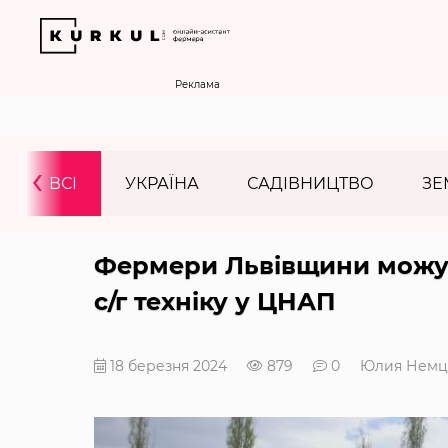
Реклама
‹
ВСІ
УКРАЇНА
САДІВНИЦТВО
ЗЕ
Фермери Львівщини можуть
с/г техніку у ЦНАП
18 березня 2024
879
0
Юлия Немц