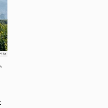
eUA
а
G