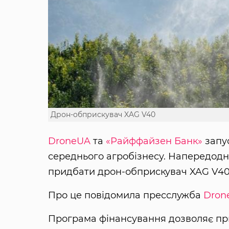
Дрон-обприскувач XAG V40
DroneUA
та
«Райффайзен Банк»
запус
середнього агробізнесу. Напередодні
придбати дрон-обприскувач XAG V40 
Про це повідомила пресслужба
Dron
Програма фінансування дозволяє пр