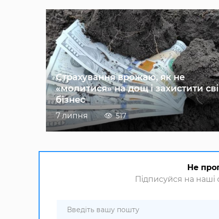
Страхування врожаю, як не
«молитися» на дощ і захистити св
бізнес
7 липня
517
Не про
Підписуйся на наші с