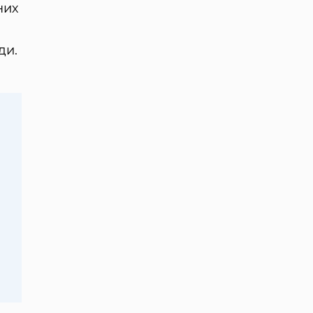
них
ди.