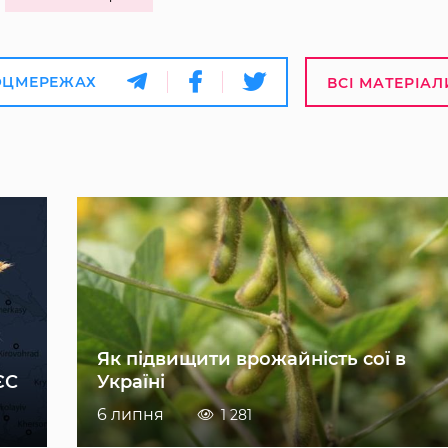
ОЦМЕРЕЖАХ
ВСІ МАТЕРІАЛ
Як підвищити врожайність сої в
ЄС
Україні
6 липня
1 281