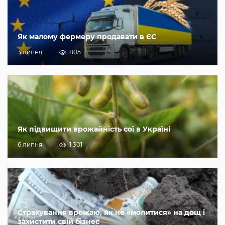
Як малому фермеру продавати в ЄС
3 липня
805
Як підвищити врожайність сої в Україні
6 липня
1 301
Страхування врожаю, як не «молитися» на дощ і
захистити свій бізнес