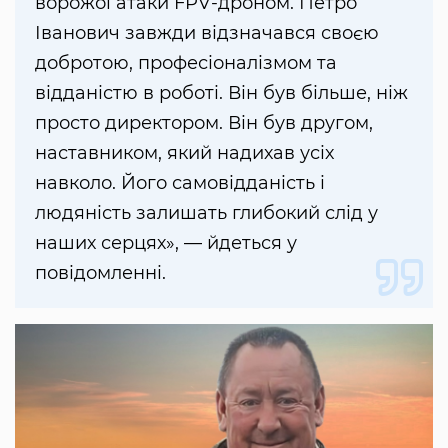
ворожої атаки FPV-дроном. Петро
Іванович завжди відзначався своєю
добротою, професіоналізмом та
відданістю в роботі. Він був більше, ніж
просто директором. Він був другом,
наставником, який надихав усіх
навколо. Його самовідданість і
людяність залишать глибокий слід у
наших серцях», — йдеться у
повідомленні.