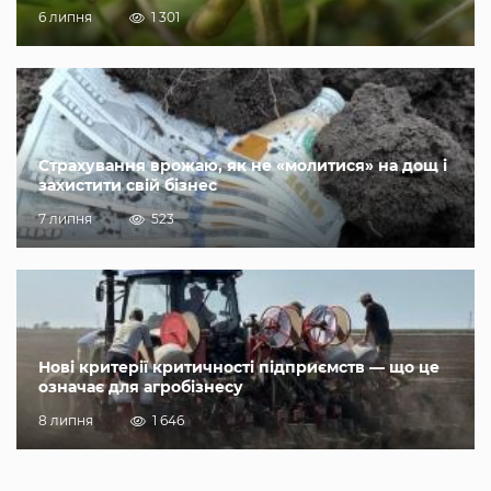
6 липня
1 301
Страхування врожаю, як не «молитися» на дощ і
захистити свій бізнес
7 липня
523
Нові критерії критичності підприємств — що це
означає для агробізнесу
8 липня
1 646