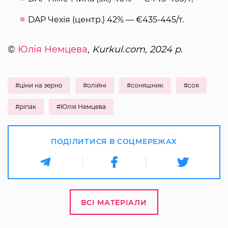
DAP Чехія (центр.) 42% — €435-445/т.
©
Юлія Немцева
, Kurkul.com, 2024 р.
#ціни на зерно
#олійні
#соняшник
#соя
#ріпак
#Юлія Немцева
ПОДІЛИТИСЯ В СОЦМЕРЕЖАХ
ВСІ МАТЕРІАЛИ