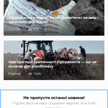
Страхування врожаю, як не «молитися» на дощ і
захистити свій бізнес
7 липня
523
Нові критерії критичності підприємств — що це
означає для агробізнесу
8 липня
1 646
Не пропусти останні новини!
Підписуйся на наші соціальні мережі та e-mail