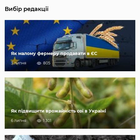
Вибір редакції
Як малому фермеру продавати в ЄС
3 липня
805
Як підвищити врожайність сої в Україні
6 липня
1 301