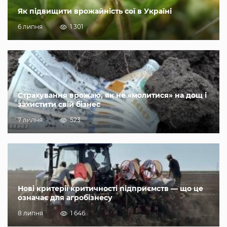
Як підвищити врожайність сої в Україні
6 липня
1 301
Страхування врожаю, як не «молитися» на дощ і
захистити свій бізнес
7 липня
523
Нові критерії критичності підприємств — що це
означає для агробізнесу
8 липня
1 646