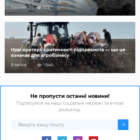
7 липня
523
Нові критерії критичності підприємств — що це
означає для агробізнесу
8 липня
1 646
Не пропусти останні новини!
Підписуйся на наші соціальні мережі та e-mail
розсилку.