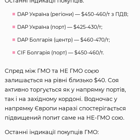
Останні індикації покупців:
DAP Україна (регіони) — $450-460/т з ПДВ;
DAP Україна (порт) — $425-430/т;
DAP Болгарія (центр) — $460-470/т;
CIF Болгарія (порт) — $450-460/т.
Спред між ГМО та НЕ ГМО соєю
залишається на рівні близько $40. Соя
активно торгується як у напрямку портів,
так і на західному кордоні. Водночас у
напрямку Європи наразі спостерігається
підвищений попит саме на НЕ-ГМО сою.
Останні індикації покупців ГМО: