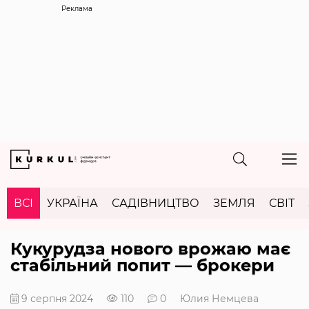
Реклама
ВСІ
УКРАЇНА
САДІВНИЦТВО
ЗЕМЛЯ
СВІТ
Кукурудза нового врожаю має
стабільний попит — брокери
9 серпня 2024
110
0
Юлия Немцева