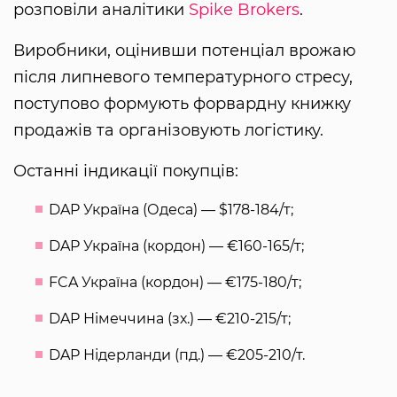
розповіли аналітики
Spike Brokers
.
Виробники, оцінивши потенціал врожаю
після липневого температурного стресу,
поступово формують форвардну книжку
продажів та організовують логістику.
Останні індикації покупців:
DAP Україна (Одеса) — $178-184/т;
DAP Україна (кордон) — €160-165/т;
FCA Україна (кордон) — €175-180/т;
DAP Німеччина (зх.) — €210-215/т;
DAP Нідерланди (пд.) — €205-210/т.