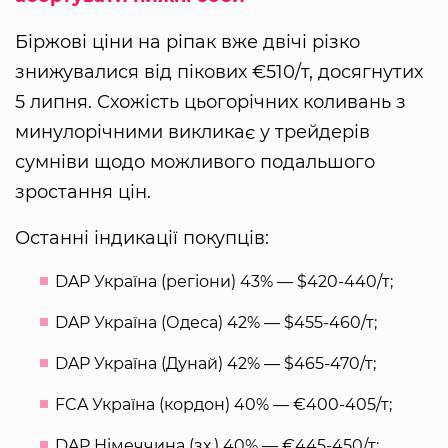
Біржові ціни на ріпак вже двічі різко
знижувалися від пікових €510/т, досягнутих
5 липня. Схожість цьогорічних коливань з
минулорічними викликає у трейдерів
сумніви щодо можливого подальшого
зростання цін.
Останні індикації покупців:
DAP Україна (регіони) 43% — $420-440/т;
DAP Україна (Одеса) 42% — $455-460/т;
DAP Україна (Дунай) 42% — $465-470/т;
FCA Україна (кордон) 40% — €400-405/т;
DAP Німеччина (зх.) 40% — €445-450/т;