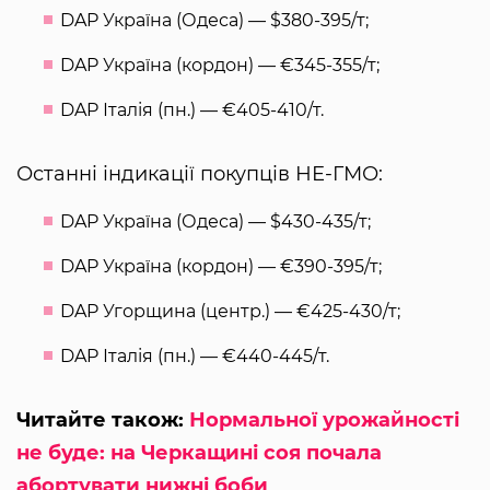
DAP Україна (Одеса) — $380-395/т;
DAP Україна (кордон) — €345-355/т;
DAP Італія (пн.) — €405-410/т.
Останні індикації покупців НЕ-ГМО:
DAP Україна (Одеса) — $430-435/т;
DAP Україна (кордон) — €390-395/т;
DAP Угорщина (центр.) — €425-430/т;
DAP Італія (пн.) — €440-445/т.
Читайте також:
Нормальної урожайності
не буде: на Черкащині соя почала
абортувати нижні боби