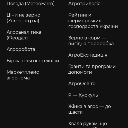
Погода (MeteoFarm)
Агротрилогія
Ціни на зерно
Рейтинги
(Zernotorg.ua)
фермерських
господарств України
Агроаналітика
(Феодал)
Зерно в корм —
вигідна переробка
Агроробота
АгроЕкспедиція
Біржа сільгосптехніки
Гранти та програми
Маркетплейс
допомоги
агронома
АгроОсвіта
Я — Куркуль
Жінка в агро — до
щастя
Хвала рукам, що