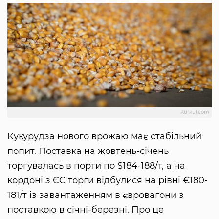
Kurkul.com
Кукурудза нового врожаю має стабільний
попит. Поставка на жовтень-січень
торгувалась в порти по $184-188/т, а на
кордоні з ЄС торги відбулися на рівні €180-
181/т із завантаженням в євровагони з
поставкою в січні-березні. Про це