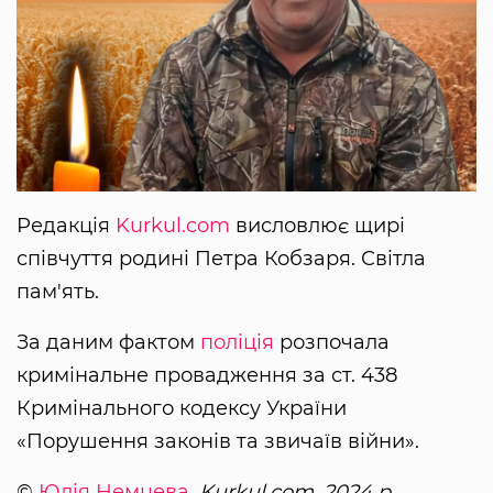
Редакція
Kurkul.com
висловлює щирі
співчуття родині Петра Кобзаря. Світла
пам'ять.
За даним фактом
поліція
розпочала
кримінальне провадження за ст. 438
Кримінального кодексу України
«Порушення законів та звичаїв війни».
©
Юлія Немцева
, Kurkul.com, 2024 р.