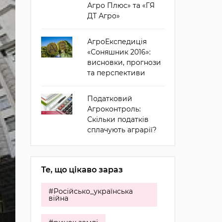
Агро Плюс» та «ГЯ
ДТ Агро»
АгроЕкспедиція
«Соняшник 2016»:
висновки, прогнози
та перспективи
Податковий
Агроконтроль:
Скільки податків
сплачують аграрії?
Те, що цікаво зараз
#Російсько_українська
війна