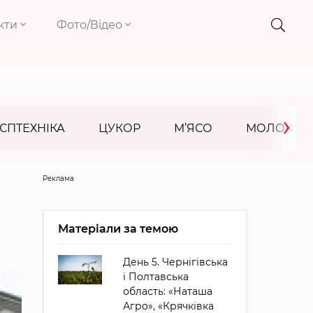
кти
Фото/Відео
›
СПТЕХНІКА
ЦУКОР
М’ЯСО
МОЛОКО
Реклама
Матеріали за темою
День 5. Чернігівська
і Полтавська
область: «Наташа
Агро», «Крячківка