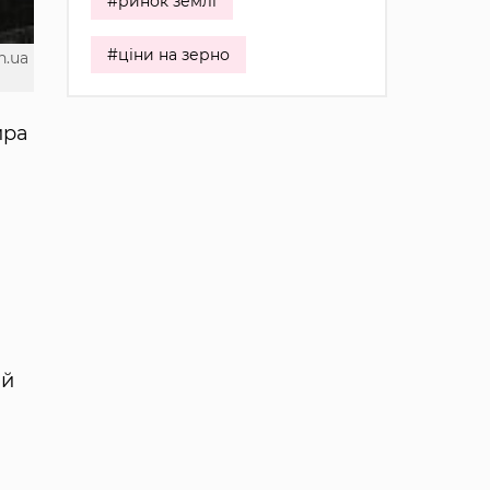
#ринок землі
#ціни на зерно
n.ua
ира
.
ій