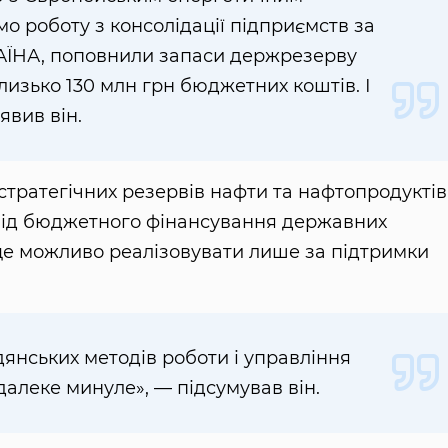
о роботу з консолідації підприємств за
АЇНА, поповнили запаси держрезерву
изько 130 млн грн бюджетних коштів. І
явив він.
стратегічних резервів нафти та нафтопродуктів
від бюджетного фінансування державних
 це можливо реалізовувати лише за підтримки
янських методів роботи і управління
далеке минуле», — підсумував він.