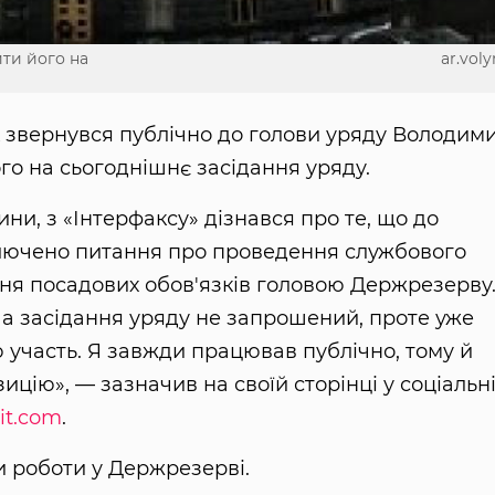
ти його на
ar.voly
 звернувся публічно до голови уряду Володим
го на сьогоднішнє засідання уряду.
ни, з «Інтерфаксу» дізнався про те, що до
ключено питання про проведення службового
ня посадових обов'язків головою Держрезерву
 На засідання уряду не запрошений, проте уже
ю участь. Я завжди працював публічно, тому й
цію», — зазначив на своїй сторінці у соціальн
it.com
.
и роботи у Держрезерві.