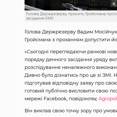
Голова Держрезерву просить Гройсмана пусти
засідання КМУ
Голова Держрезерву Вадим Мосійчук
Гройсмана з проханням допустити йо
«Сьогодні переглядаючи ранкові нови
порядку денного засідання уряду в
розслідування неналежного виконан
Дивно було дізнатись про це зі ЗМІ.
підготував відповідну заяву про сво
готовий публічно висловити свою пози
мережі Facebook, повідомляє
Аgropol
Він виклав свою точку зору про умов