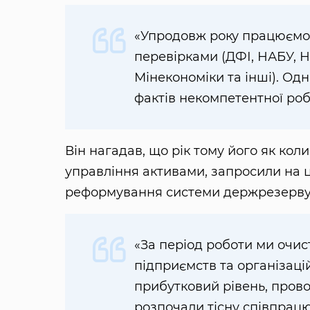
«Упродовж року працюємо 
перевірками (ДФІ, НАБУ,
Мінекономіки та інші). Од
фактів некомпетентної роб
Він нагадав, що рік тому його як ко
управління активами, запросили на ц
реформування системи держрезерву
«За період роботи ми очис
підприємств та організацій
прибутковий рівень, пров
розпочали тісну співпрац