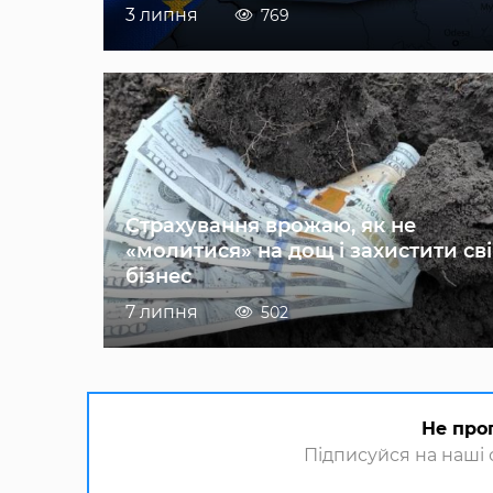
3 липня
769
Страхування врожаю, як не
«молитися» на дощ і захистити св
бізнес
7 липня
502
Не про
Підписуйся на наші с