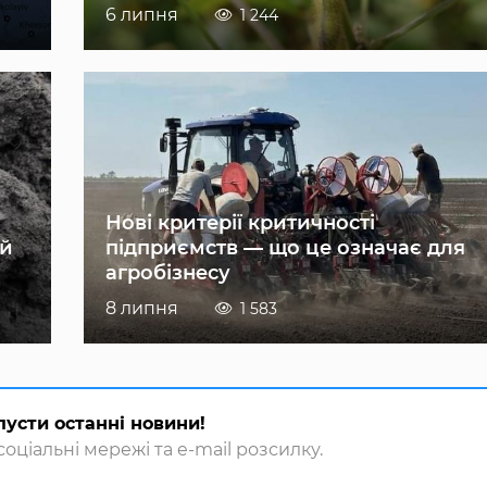
6 липня
1 244
Нові критерії критичності
ій
підприємств — що це означає для
агробізнесу
8 липня
1 583
пусти останні новини!
оціальні мережі та e-mail розсилку.