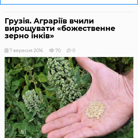
Грузія. Аграріїв вчили
вирощувати «божественне
зерно інків»
7 вересня 2016
70
0