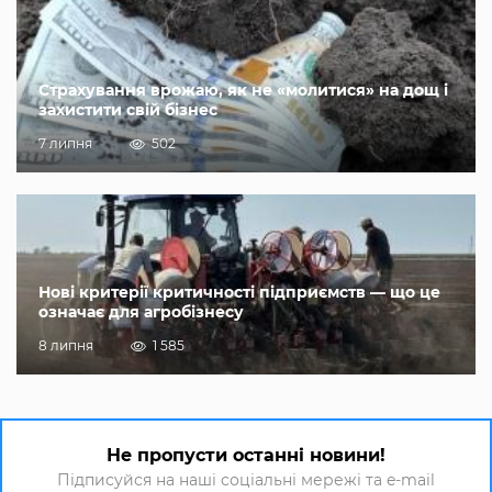
Страхування врожаю, як не «молитися» на дощ і
захистити свій бізнес
7 липня
502
Нові критерії критичності підприємств — що це
означає для агробізнесу
8 липня
1 585
Не пропусти останні новини!
Підписуйся на наші соціальні мережі та e-mail