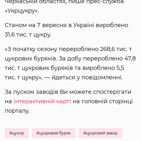
Черкаській областях, пише прес-служба
«Укрцукру».
Станом на 7 вересня в Україні вироблено
31,6 тис. т цукру.
«З початку сезону перероблено 268,6 тис. т
цукрових буряків. За добу перероблено 47,8
тис. т цукрових буряків та вироблено 5,5
тис. т цукру», — йдеться у повідомленні.
За пуском заводів Ви можете спостерігати
на
інтерактивній карті
на головній сторінці
порталу.
#цукор
#цукровий буряк
#цукровий завод