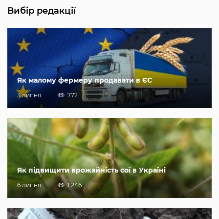
Вибір редакції
Як малому фермеру продавати в ЄС
3 липня
772
Як підвищити врожайність сої в Україні
6 липня
1 246