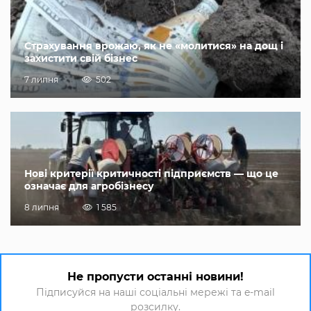
Страхування врожаю, як не «молитися» на дощ і
захистити свій бізнес
7 липня
502
Нові критерії критичності підприємств — що це
означає для агробізнесу
8 липня
1 585
Не пропусти останні новини!
Підписуйся на наші соціальні мережі та e-mail
розсилку.