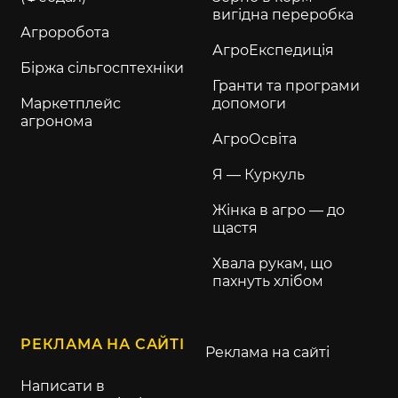
вигідна переробка
Агроробота
АгроЕкспедиція
Біржа сільгосптехніки
Гранти та програми
Маркетплейс
допомоги
агронома
АгроОсвіта
Я — Куркуль
Жінка в агро — до
щастя
Хвала рукам, що
пахнуть хлібом
РЕКЛАМА НА САЙТІ
Реклама на сайті
Написати в