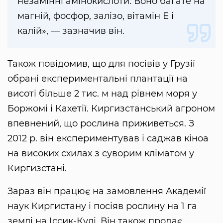
незамінні амінокислоти. Воно багате на
магній, фосфор, залізо, вітамін Е і
калій», — зазначив він.
Також повідомив, що для посівів у Грузії
обрані експериментальні плантації на
висоті більше 2 тис. м над рівнем моря у
Боржомі і Кахетії. Киргизстанський агроном
впевнений, що рослина приживеться. З
2012 р. він експериментував і саджав кіноа
на високих схилах з суворим кліматом у
Киргизстані.
Зараз він працює на замовлення Академії
наук Киргистану і посіяв рослину на 1 га
землі на Іссик-Кулі. Він також продає