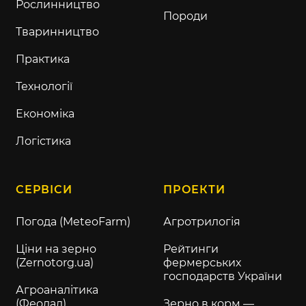
Рослинництво
Породи
Тваринництво
Практика
Технології
Економіка
Логістика
СЕРВІСИ
ПРОЕКТИ
Погода (MeteoFarm)
Агротрилогія
Ціни на зерно
Рейтинги
(Zernotorg.ua)
фермерських
господарств України
Агроаналітика
(Феодал)
Зерно в корм —