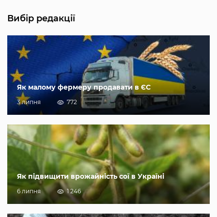
Вибір редакції
Як малому фермеру продавати в ЄС
3 липня
772
Як підвищити врожайність сої в Україні
6 липня
1 246