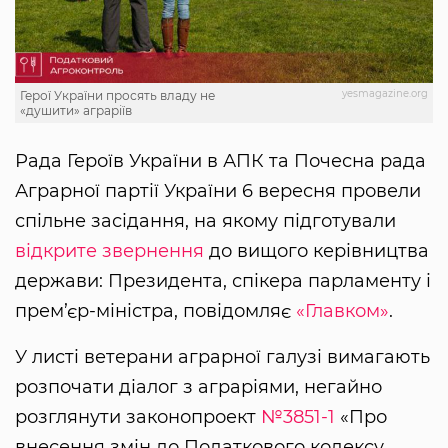
yesmagazine.org
Герої України просять владу не
«душити» аграріїв
Рада Героїв України в АПК та Почесна рада
Аграрної партії України 6 вересня провели
спільне засідання, на якому підготували
відкрите звернення
до вищого керівництва
держави: Президента, спікера парламенту і
прем’єр-міністра, повідомляє
«Главком»
.
У листі ветерани аграрної галузі вимагають
розпочати діалог з аграріями, негайно
розглянути законопроект
№3851-1
«Про
внесення змін до Податкового кодексу