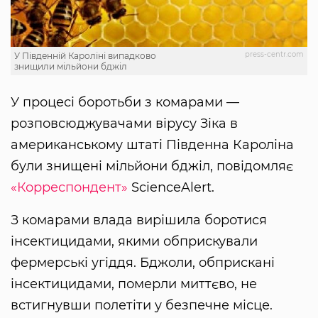
press-centr.com
У Південній Кароліні випадково
знищили мільйони бджіл
У процесі боротьби з комарами —
розповсюджувачами вірусу Зіка в
американському штаті Південна Кароліна
були знищені мільйони бджіл, повідомляє
«Корреспондент»
ScienceAlert.
З комарами влада вирішила боротися
інсектицидами, якими обприскували
фермерські угіддя. Бджоли, обприскані
інсектицидами, померли миттєво, не
встигнувши полетіти у безпечне місце.