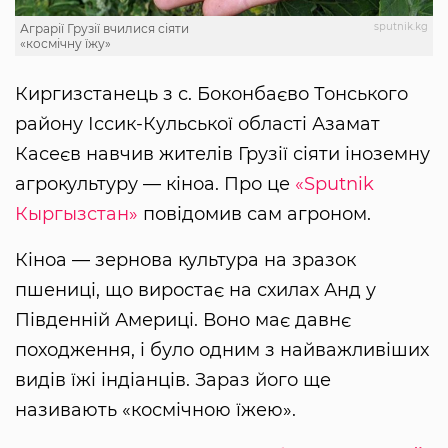
sputnik.kg
Аграрії Грузії вчилися сіяти
«космічну їжу»
Киргизстанець з с. Боконбаєво Тонського
району Іссик-Кульської області Азамат
Касеєв навчив жителів Грузії сіяти іноземну
агрокультуру — кіноа. Про це
«Sputnik
Кыргызстан»
повідомив сам агроном.
Кіноа — зернова культура на зразок
пшениці, що виростає на схилах Анд у
Південній Америці. Воно має давнє
походження, і було одним з найважливіших
видів їжі індіанців. Зараз його ще
називають «космічною їжею».