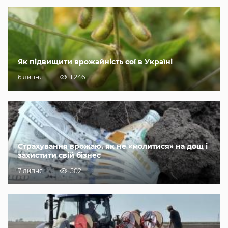
Як підвищити врожайність сої в Україні
6 липня
1 246
Страхування врожаю, як не «молитися» на дощ і
захистити свій бізнес
7 липня
502