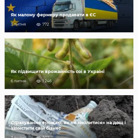
Як малому фермеру продавати в ЄС
3 липня
772
Як підвищити врожайність сої в Україні
6 липня
1 246
Страхування врожаю, як не «молитися» на дощ і
захистити свій бізнес
7 липня
502