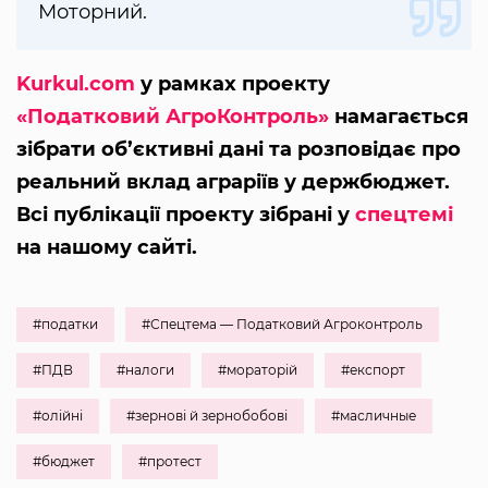
Моторний.
Kurkul.com
у рамках проекту
«Податковий АгроКонтроль»
намагається
зібрати об’єктивні дані та розповідає про
реальний вклад аграріїв у держбюджет.
Всі публікації проекту зібрані у
спецтемі
на нашому сайті.
#податки
#Спецтема — Податковий Агроконтроль
#ПДВ
#налоги
#мораторій
#експорт
#олійні
#зернові й зернобобові
#масличные
#бюджет
#протест