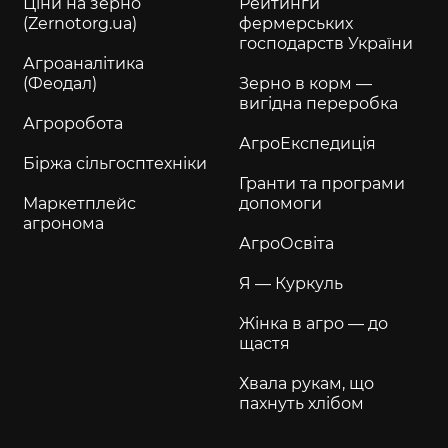
Ціни на зерно
Рейтинги
(Zernotorg.ua)
фермерських
господарств України
Агроаналітика
(Феодал)
Зерно в корм —
вигідна переробка
Агроробота
АгроЕкспедиція
Біржа сільгосптехніки
Гранти та програми
Маркетплейс
допомоги
агронома
АгроОсвіта
Я — Куркуль
Жінка в агро — до
щастя
Хвала рукам, що
пахнуть хлібом