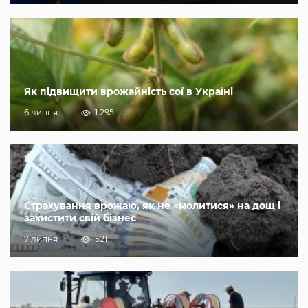
Як підвищити врожайність сої в Україні
6 липня
1 295
Страхування врожаю, як не «молитися» на дощ і
захистити свій бізнес
7 липня
521