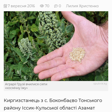
7 вересня 2016
70
0
Лилия Христенко
sputnik.kg
Аграрії Грузії вчилися сіяти
«космічну їжу»
Киргизстанець з с. Боконбаєво Тонського
району Іссик-Кульської області Азамат