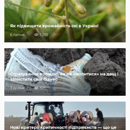
Як підвищити врожайність сої в Україні
6 липня
1 295
Страхування врожаю, як не «молитися» на дощ і
захистити свій бізнес
7 липня
521
Нові критерії критичності підприємств — що це