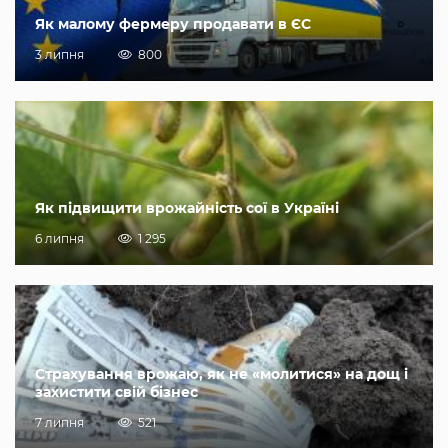
Як малому фермеру продавати в ЄС
3 липня
800
Як підвищити врожайність сої в Україні
6 липня
1 295
Страхування врожаю, як не «молитися» на дощ і
захистити свій бізнес
7 липня
521