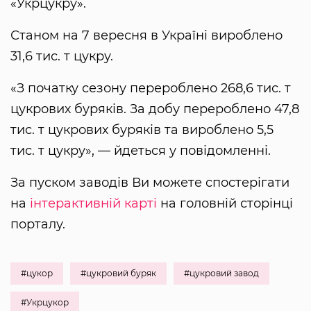
«Укрцукру».
Станом на 7 вересня в Україні вироблено
31,6 тис. т цукру.
«З початку сезону перероблено 268,6 тис. т
цукрових буряків. За добу перероблено 47,8
тис. т цукрових буряків та вироблено 5,5
тис. т цукру», — йдеться у повідомленні.
За пуском заводів Ви можете спостерігати
на
інтерактивній карті
на головній сторінці
порталу.
#цукор
#цукровий буряк
#цукровий завод
#Укрцукор