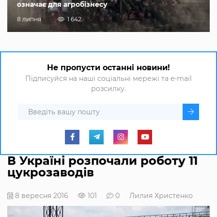
означає для агробізнесу
8 липня
1 642
Не пропусти останні новини!
Підписуйся на наші соціальні мережі та e-mail
розсилку.
В Україні розпочали роботу 11
цукрозаводів
8 вересня 2016
101
0
Лилия Христенко