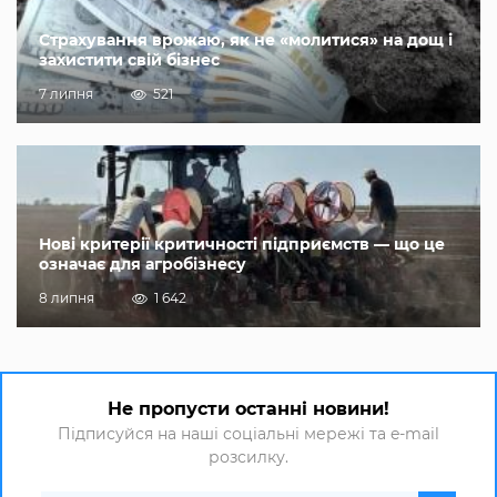
Страхування врожаю, як не «молитися» на дощ і
захистити свій бізнес
7 липня
521
Нові критерії критичності підприємств — що це
означає для агробізнесу
8 липня
1 642
Не пропусти останні новини!
Підписуйся на наші соціальні мережі та e-mail
розсилку.