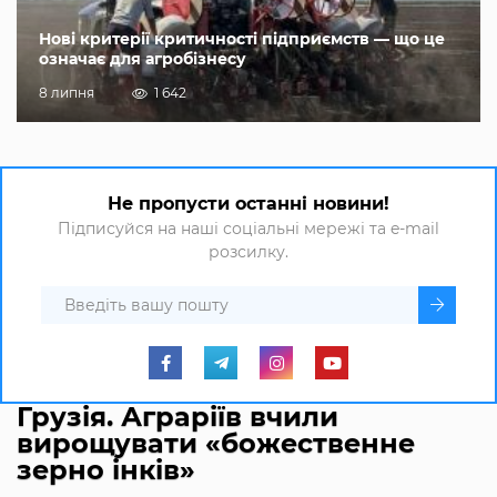
Нові критерії критичності підприємств — що це
означає для агробізнесу
8 липня
1 642
Не пропусти останні новини!
Підписуйся на наші соціальні мережі та e-mail
розсилку.
Грузія. Аграріїв вчили
вирощувати «божественне
зерно інків»