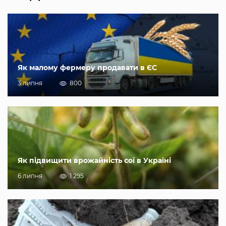
Як малому фермеру продавати в ЄС
3 липня
800
Як підвищити врожайність сої в Україні
6 липня
1 295