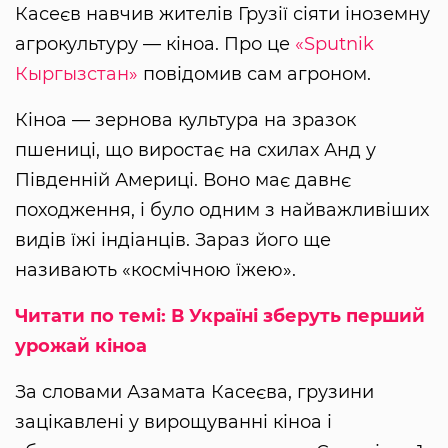
Касеєв навчив жителів Грузії сіяти іноземну
агрокультуру — кіноа. Про це
«Sputnik
Кыргызстан»
повідомив сам агроном.
Кіноа — зернова культура на зразок
пшениці, що виростає на схилах Анд у
Південній Америці. Воно має давнє
походження, і було одним з найважливіших
видів їжі індіанців. Зараз його ще
називають «космічною їжею».
Читати по темі: В Україні зберуть перший
урожай кіноа
За словами Азамата Касеєва, грузини
зацікавлені у вирощуванні кіноа і