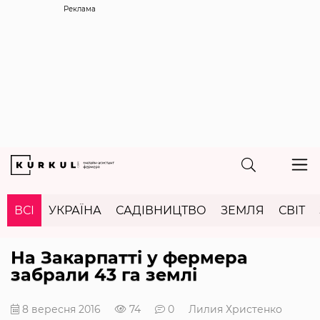
Реклама
ВСІ
УКРАЇНА
САДІВНИЦТВО
ЗЕМЛЯ
СВІТ
На Закарпатті у фермера
забрали 43 га землі
8 вересня 2016
74
0
Лилия Христенко