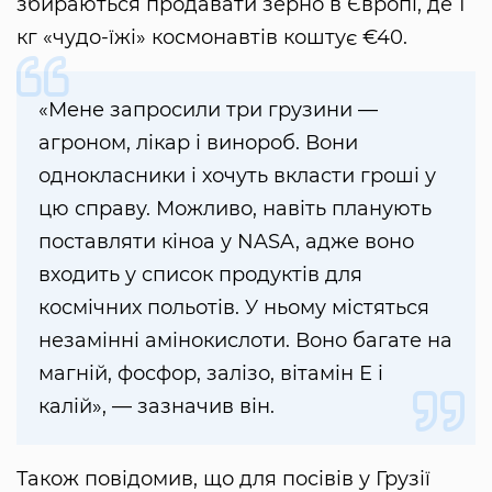
збираються продавати зерно в Європі, де 1
кг «чудо-їжі» космонавтів коштує €40.
«Мене запросили три грузини —
агроном, лікар і винороб. Вони
однокласники і хочуть вкласти гроші у
цю справу. Можливо, навіть планують
поставляти кіноа у NASA, адже воно
входить у список продуктів для
космічних польотів. У ньому містяться
незамінні амінокислоти. Воно багате на
магній, фосфор, залізо, вітамін Е і
калій», — зазначив він.
Також повідомив, що для посівів у Грузії