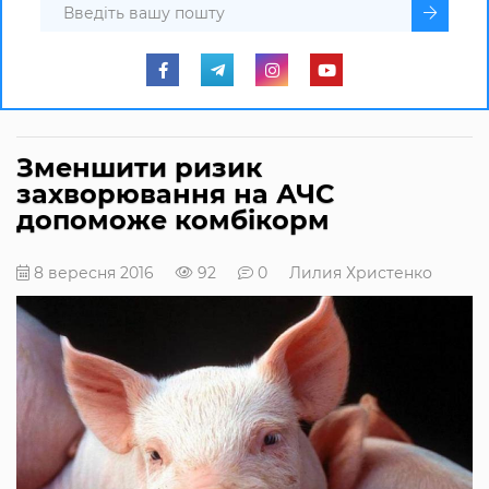
Зменшити ризик
захворювання на АЧС
допоможе комбікорм
8 вересня 2016
92
0
Лилия Христенко