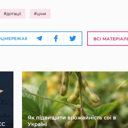
#дотації
#ціни
ОЦМЕРЕЖАХ
ВСІ МАТЕРІАЛ
Як підвищити врожайність сої в
ЄС
Україні