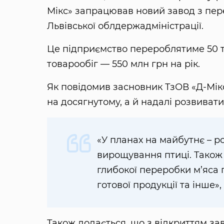
Мікс» запрацював новий завод з пер
Львівської облдержадміністрації.
Це підприємство перероблятиме 50 ти
товарообіг — 550 млн грн на рік.
Як повідомив засновник ТзОВ «Д-Мік
на досягнутому, а й надалі розвиват
«У планах на майбутнє – 
вирощування птиці. Також 
глибокої переробки м’яса 
готової продукції та інше»,
Також додається, що з відкриттям за