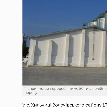
Підприємство перероблятиме 50 тис. т олійни
щороку
У с. Хильчиці Золочівського району (