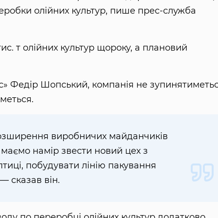
еробки олійних культур, пише прес-служба
с. т олійних культур щороку, а плановий
с» Федір Шопський, компанія не зупинятиметь
иметься.
розширення виробничих майданчиків
маємо намір звести новий цех з
птиці, побудувати лінію пакування
 — сказав він.
воду по переробці олійних культур додатково