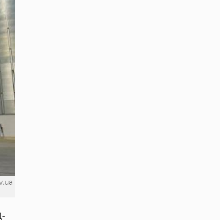
v.ua
Д-