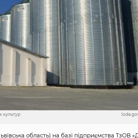
х культур
loda.go
Львівська область) на базі підприємства ТзОВ «