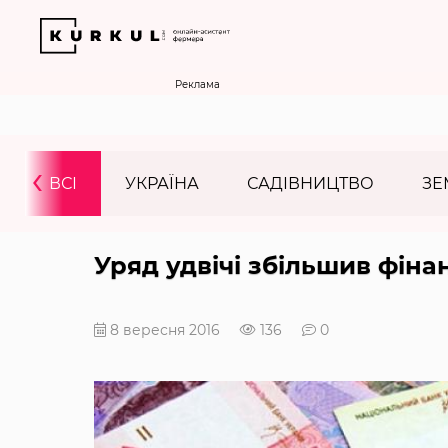
Реклама
‹
ВСІ
УКРАЇНА
САДІВНИЦТВО
ЗЕ
Уряд удвічі збільшив фін
8 вересня 2016
136
0