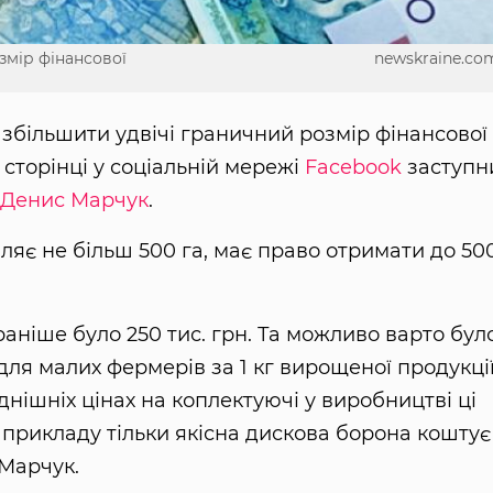
змір фінансової
newskraine.co
збільшити удвічі граничний розмір фінансової
сторінці у соціальній мережі
Facebook
заступн
Денис Марчук
.
яє не більш 500 га, має право отримати до 50
ніше було 250 тис. грн. Та можливо варто бул
для малих фермерів за 1 кг вирощеної продукції
однішніх цінах на коплектуючі у виробництві ці
прикладу тільки якісна дискова борона коштує
 Марчук.