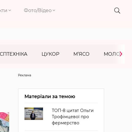
кти
Фото/Відео
›
СПТЕХНІКА
ЦУКОР
М’ЯСО
МОЛОКО
Реклама
Матеріали за темою
ТОП-8 цитат Ольги
Трофімцевої про
фермерство