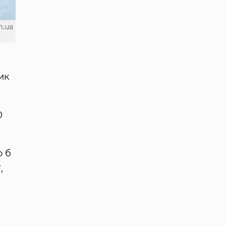
m.ua
ик
0
о б
,