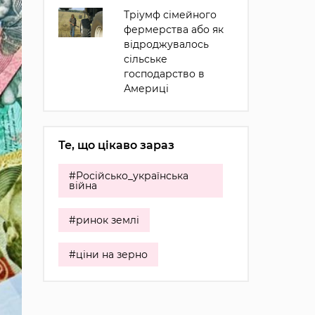
Тріумф сімейного
фермерства або як
відроджувалось
сільське
господарство в
Америці
Те, що цікаво зараз
#Російсько_українська
війна
#ринок землі
#ціни на зерно