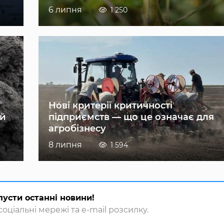
6 липня
1 250
Нові критерії критичності
ій
підприємств — що це означає для
агробізнесу
8 липня
1 594
пусти останні новини!
оціальні мережі та e-mail розсилку.