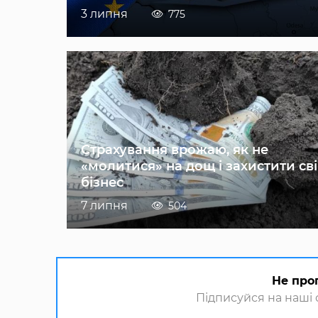
3 липня
775
Страхування врожаю, як не
«молитися» на дощ і захистити св
бізнес
7 липня
504
Не про
Підписуйся на наші с