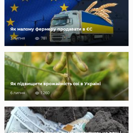
Як малому фермеру продавати в ЄС
3 липня
781
Як підвищити врожайність сої в Україні
6 липня
1 260