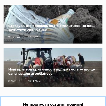
Страхування врожаю, як не «молитися» на дощ і
захистити свій бізнес
7 липня
507
Нові критерії критичності підприємств — що це
означає для агробізнесу
8 липня
1 603
Не пропусти останні новини!