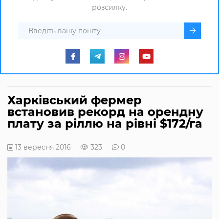
розсилку.
Харківський фермер
встановив рекорд на орендну
плату за ріллю на рівні $172/га
13 вересня 2016
323
0