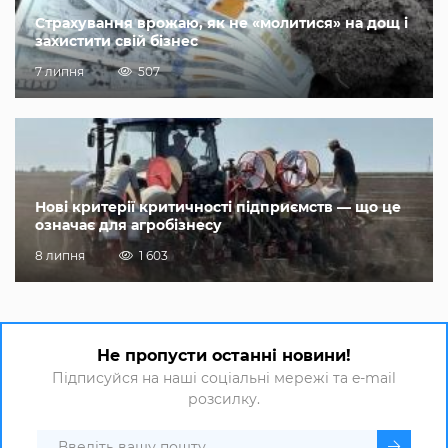
Страхування врожаю, як не «молитися» на дощ і
захистити свій бізнес
7 липня
507
Нові критерії критичності підприємств — що це
означає для агробізнесу
8 липня
1 603
Не пропусти останні новини!
Підписуйся на наші соціальні мережі та e-mail
розсилку.