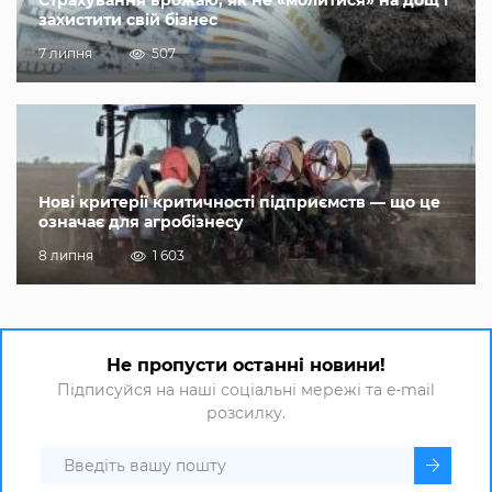
Страхування врожаю, як не «молитися» на дощ і
захистити свій бізнес
7 липня
507
Нові критерії критичності підприємств — що це
означає для агробізнесу
8 липня
1 603
Не пропусти останні новини!
Підписуйся на наші соціальні мережі та e-mail
розсилку.