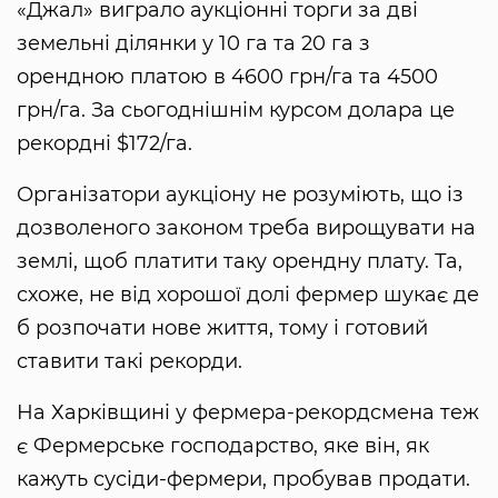
«Джал» виграло аукціонні торги за дві
земельні ділянки у 10 га та 20 га з
орендною платою в 4600 грн/га та 4500
грн/га. За сьогоднішнім курсом долара це
рекордні $172/га.
Організатори аукціону не розуміють, що із
дозволеного законом треба вирощувати на
землі, щоб платити таку орендну плату. Та,
схоже, не від хорошої долі фермер шукає де
б розпочати нове життя, тому і готовий
ставити такі рекорди.
На Харківщині у фермера-рекордсмена теж
є Фермерське господарство, яке він, як
кажуть сусіди-фермери, пробував продати.