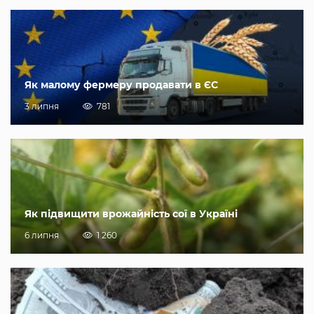
Як малому фермеру продавати в ЄС
3 липня
781
Як підвищити врожайність сої в Україні
6 липня
1 260