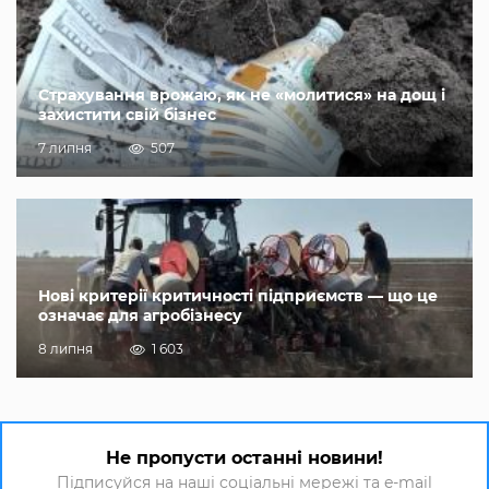
Страхування врожаю, як не «молитися» на дощ і
захистити свій бізнес
7 липня
507
Нові критерії критичності підприємств — що це
означає для агробізнесу
8 липня
1 603
Не пропусти останні новини!
Підписуйся на наші соціальні мережі та e-mail