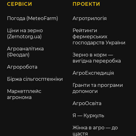
СЕРВІСИ
ПРОЕКТИ
Погода (MeteoFarm)
Агротрилогія
Ціни на зерно
Рейтинги
(Zernotorg.ua)
фермерських
господарств України
Агроаналітика
(Феодал)
Зерно в корм —
вигідна переробка
Агроробота
АгроЕкспедиція
Біржа сільгосптехніки
Гранти та програми
Маркетплейс
допомоги
агронома
АгроОсвіта
Я — Куркуль
Жінка в агро — до
щастя