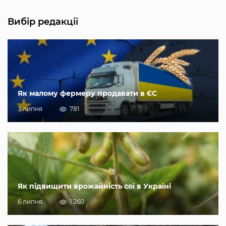
Вибір редакції
Як малому фермеру продавати в ЄС
3 липня
781
Як підвищити врожайність сої в Україні
6 липня
1 260