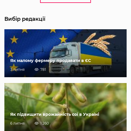
Вибір редакції
Як малому фермеру продавати в ЄС
3 липня
781
Як підвищити врожайність сої в Україні
6 липня
1 260