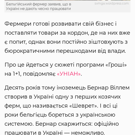
svmga.wordpress.com
Бельгійський фермер заявив, що в
Україні не дають чесно працювати
Фермери готові розвивати свій бізнес і
поставляти товари за кордон, де на них вже
є попит, однак вони постійно зіштовхують з
бюрократичними перешкодами від влади.
Про це йдеться у сюжеті програми «Гроші»
на 1+1, повідомляє
«УНІАН»
.
Десять років тому іноземець Бернар Віллем
створив в Україні одну з перших козячих
ферм, що називається «Шеврет». І всі ці
роки бельгієць бореться з українською
системою. Бернар скаржиться: офіційно
працювати в Україні — неможливо.