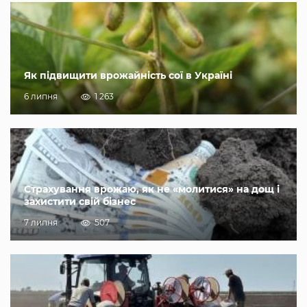
Як підвищити врожайність сої в Україні
6 липня
1 263
Страхування врожаю, як не «молитися» на дощ і
захистити свій бізнес
7 липня
507