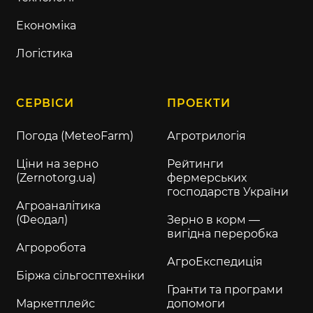
Економіка
Логістика
СЕРВІСИ
ПРОЕКТИ
Погода (MeteoFarm)
Агротрилогія
Ціни на зерно
Рейтинги
(Zernotorg.ua)
фермерських
господарств України
Агроаналітика
(Феодал)
Зерно в корм —
вигідна переробка
Агроробота
АгроЕкспедиція
Біржа сільгосптехніки
Гранти та програми
Маркетплейс
допомоги