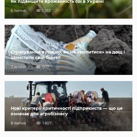
Як підвищити врожайність сої в Україні
6 липня
1 263
Страхування врожаю, як не «молитися» на дощ і
захистити свій бізнес
7 липня
507
Нові критерії критичності підприємств — що це
означає для агробізнесу
8 липня
1 607