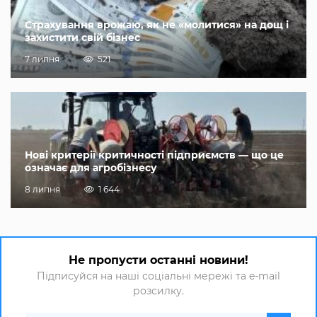
Страхування врожаю, як не «молитися» на дощ і
захистити свій бізнес
7 липня
521
Нові критерії критичності підприємств — що це
означає для агробізнесу
8 липня
1 644
Не пропусти останні новини!
Підписуйся на наші соціальні мережі та e-mail
розсилку.