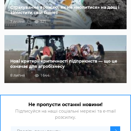
Страхування врожаю, як не «молитися» на дощ і
захистити свій бізнес
7 липня
521
Нові критерії критичності підприємств — що це
означає для агробізнесу
8 липня
1 644
Не пропусти останні новини!
Підписуйся на наші соціальні мережі та e-mail
розсилку.