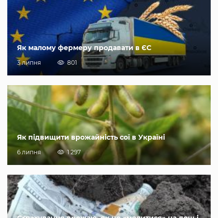
Як малому фермеру продавати в ЄС
3 липня
801
Як підвищити врожайність сої в Україні
6 липня
1 297
Страхування врожаю, як не «молитися» на дощ і