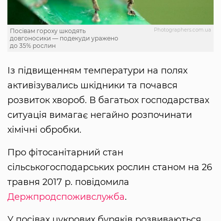
Photographers.com.ua
Посівам гороху шкодять
довгоносики — подекуди уражено
до 35% рослин
Із підвищенням температури на полях
активізувались шкідники та почався
розвиток хвороб. В багатьох господарствах
ситуація вимагає негайно розпочинати
хімічні обробки.
Про фітосанітарний стан
сільськогосподарських рослин станом на 26
травня 2017 р. повідомила
Держпродспоживслужба
.
У посівах цукрових буряків розвиваються