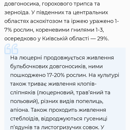
довгоносика, горохового трипса та
зерноїда. У південних та центральних
областях аскохітозом та іржею уражено 1-
7% рослин, кореневими гнилями 1-3,
осередково у Київській області — 29%.
На люцерні продовжується живлення
бульбочкових довгоносиків, ними
пошкоджено 17-20% рослин. На культурі
також триває живлення клопів-
сліпняків (люцерновий, трав’яний та
польовий), різних видів попелиць,
апіона. Також проходить живлення
стеблоїдів, відроджуються гусениці
п’ядунів та листогризучих совок. У