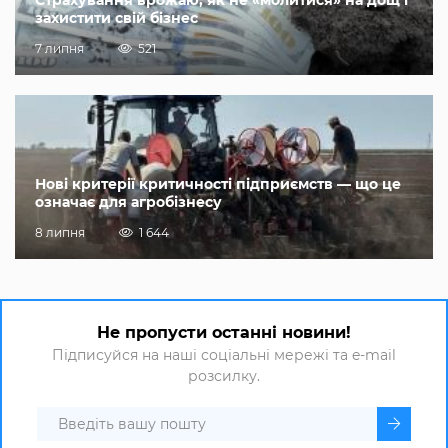
захистити свій бізнес
7 липня
521
Нові критерії критичності підприємств — що це
означає для агробізнесу
8 липня
1 644
Не пропусти останні новини!
Підписуйся на наші соціальні мережі та e-mail
розсилку.