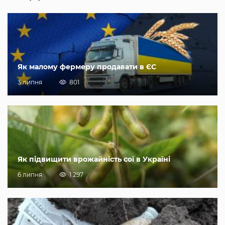
Як малому фермеру продавати в ЄС
3 липня
801
Як підвищити врожайність сої в Україні
6 липня
1 297