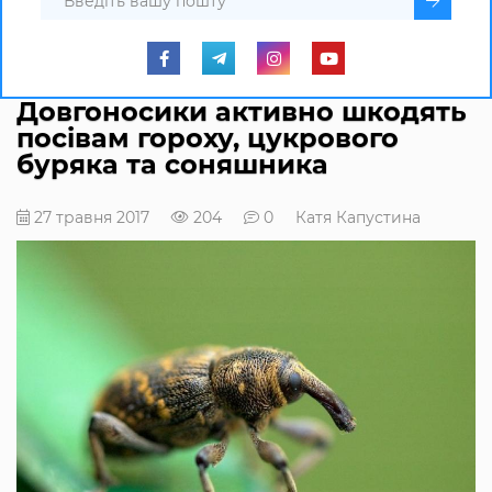
Довгоносики активно шкодять
посівам гороху, цукрового
буряка та соняшника
27 травня 2017
204
0
Катя Капустина