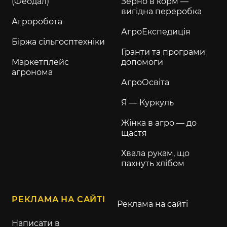
(Феодал)
Зерно в корм —
вигідна переробка
Агроробота
АгроЕкспедиція
Біржа сільгосптехніки
Гранти та програми
Маркетплейс
допомоги
агронома
АгроОсвіта
Я — Куркуль
Жінка в агро — до
щастя
Хвала рукам, що
пахнуть хлібом
РЕКЛАМА НА САЙТІ
Реклама на сайті
Написати в