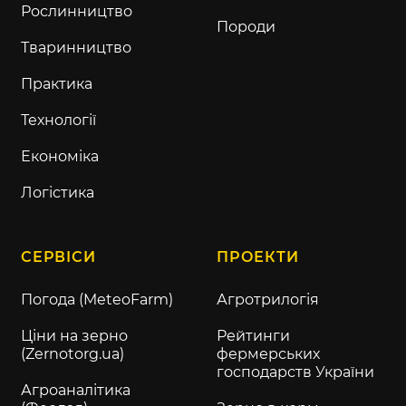
Рослинництво
Породи
Тваринництво
Практика
Технології
Економіка
Логістика
СЕРВІСИ
ПРОЕКТИ
Погода (MeteoFarm)
Агротрилогія
Ціни на зерно
Рейтинги
(Zernotorg.ua)
фермерських
господарств України
Агроаналітика