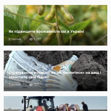
Як підвищити врожайність сої в Україні
6 липня
1 297
Страхування врожаю, як не «молитися» на дощ і
захистити свій бізнес
7 липня
521