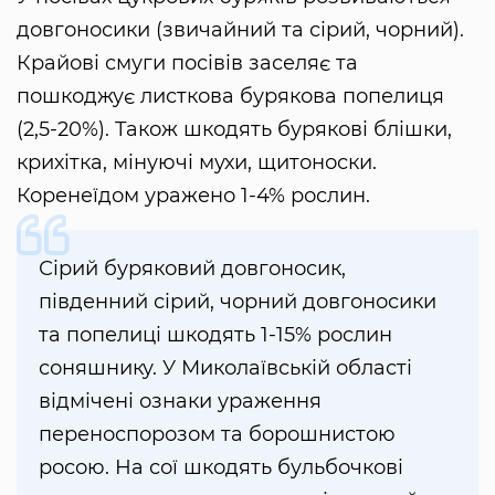
довгоносики (звичайний та сірий, чорний).
Крайові смуги посівів заселяє та
пошкоджує листкова бурякова попелиця
(2,5-20%). Також шкодять бурякові блішки,
крихітка, мінуючі мухи, щитоноски.
Коренеїдом уражено 1-4% рослин.
Сірий буряковий довгоносик,
південний сірий, чорний довгоносики
та попелиці шкодять 1-15% рослин
соняшнику. У Миколаївській області
відмічені ознаки ураження
переноспорозом та борошнистою
росою. На сої шкодять бульбочкові