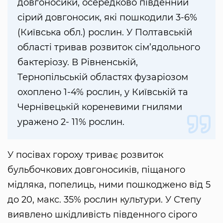
довгоносики, осередково південний
сірий довгоносик, які пошкодили 3-6%
(Київська обл.) рослин. У Полтавській
області тривав розвиток сім’ядольного
бактеріозу. В Рівненській,
Тернопільській областях фузаріозом
охоплено 1-4% рослин, у Київській та
Чернівецькій кореневими гнилями
уражено 2- 11% рослин.
У посівах гороху триває розвиток
бульбочкових довгоносиків, піщаного
мідляка, попелиць, ними пошкоджено від 5
до 20, макс. 35% рослин культури. У Степу
виявлено шкідливість південного сірого