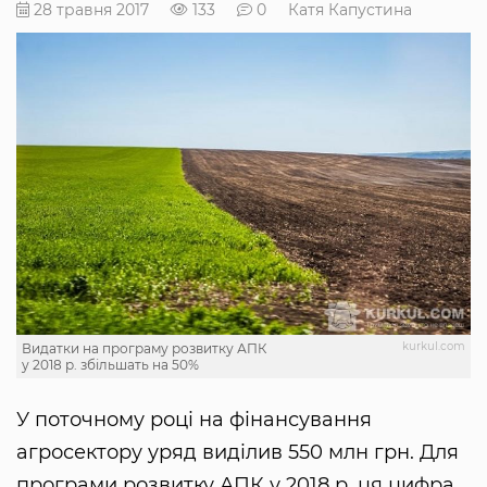
28 травня 2017
133
0
Катя Капустина
kurkul.com
Видатки на програму розвитку АПК
у 2018 р. збільшать на 50%
У поточному році на фінансування
агросектору уряд виділив 550 млн грн. Для
програми розвитку АПК у 2018 р. ця цифра