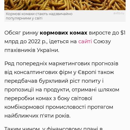
avito.ru
Кормові комахи стають надзвичайно
популярними у світі
Обсяг ринку
кормових комах
виросте до $1
млрд до 2022 р., ідеться на
сайті
Союзу
птахівників України.
Ряд попередніх маркетингових прогнозів
від консалтингових фірм у Європі також
передбачав бурхливий ріст попиту і
пропозиції на продукти, отримані шляхом
переробки комах з боку світової
комбікормової промисловості протягом
найближчих п'яти років.
Таким чином, у фінансовому плані в