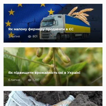
Як малому фермеру продавати в ЄС
3 липня
801
Як підвищити врожайність сої в Україні
6 липня
1 297