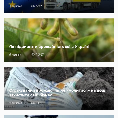
3 липня
772
Як підвищити врожайність сої в Україні
6 липня
1 247
Страхування врожаю, як не «молитися» на дощ і
захистити свій бізнес
7 липня
502