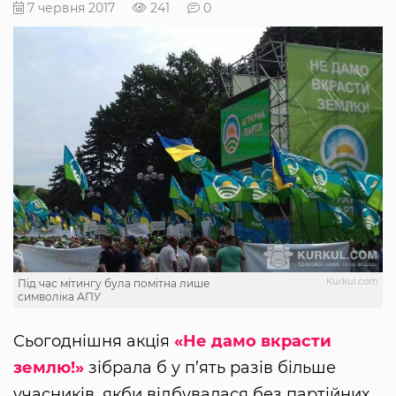
7 червня 2017
241
0
Kurkul.com
Під час мітингу була помітна лише
символіка АПУ
Сьогоднішня акція
«Не дамо вкрасти
землю!»
зібрала б у п’ять разів більше
учасників, якби відбувалася без партійних