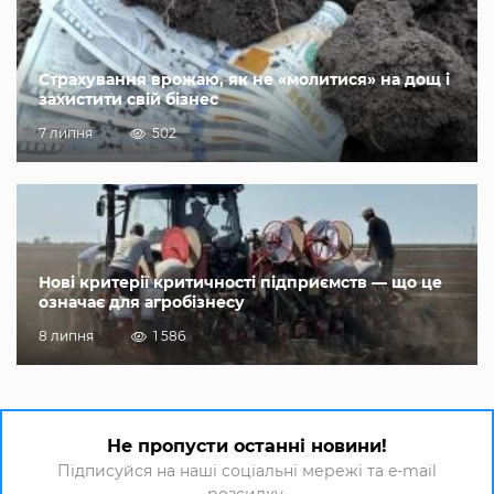
Страхування врожаю, як не «молитися» на дощ і
захистити свій бізнес
7 липня
502
Нові критерії критичності підприємств — що це
означає для агробізнесу
8 липня
1 586
Не пропусти останні новини!
Підписуйся на наші соціальні мережі та e-mail