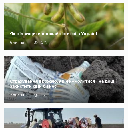
Як підвищити врожайність сої в Україні
6 липня
1 247
Страхування врожаю, як не «молитися» на дощ і
захистити свій бізнес
7 липня
502