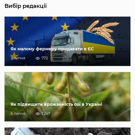
Вибір редакції
Як малому фермеру продавати в ЄС
3 липня
772
Як підвищити врожайність сої в Україні
6 липня
1 247