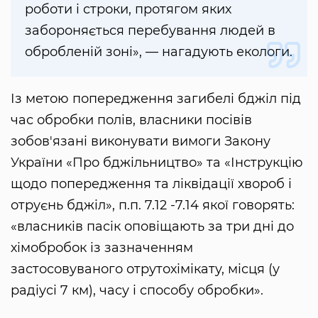
роботи і строки, протягом яких
забороняється перебування людей в
обробленій зоні», — нагадують екологи.
Із метою попередження загибелі бджіл під
час обробки полів, власники посівів
зобов'язані виконувати вимоги Закону
України «Про бджільництво» та «Інструкцію
щодо попередження та ліквідації хвороб і
отруєнь бджіл», п.п. 7.12 -7.14 якої говорять:
«власників пасік оповіщають за три дні до
хімобробок із зазначенням
застосовуваного отрутохімікату, місця (у
радіусі 7 км), часу і способу обробки».