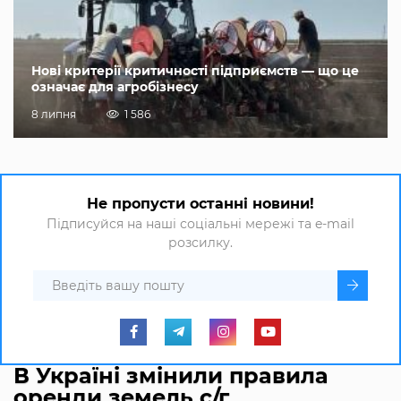
Нові критерії критичності підприємств — що це
означає для агробізнесу
8 липня
1 586
Не пропусти останні новини!
Підписуйся на наші соціальні мережі та e-mail
розсилку.
В Україні змінили правила
оренди земель с/г