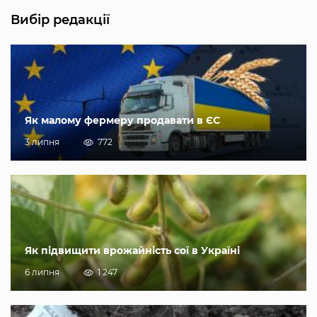
Вибір редакції
Як малому фермеру продавати в ЄС
3 липня
772
Як підвищити врожайність сої в Україні
6 липня
1 247