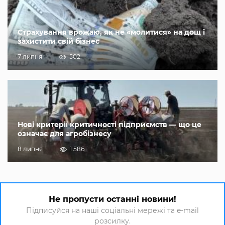
Страхування врожаю, як не «молитися» на дощ і
захистити свій бізнес
7 липня
502
Нові критерії критичності підприємств — що це
означає для агробізнесу
8 липня
1 586
Не пропусти останні новини!
Підписуйся на наші соціальні мережі та e-mail
розсилку.