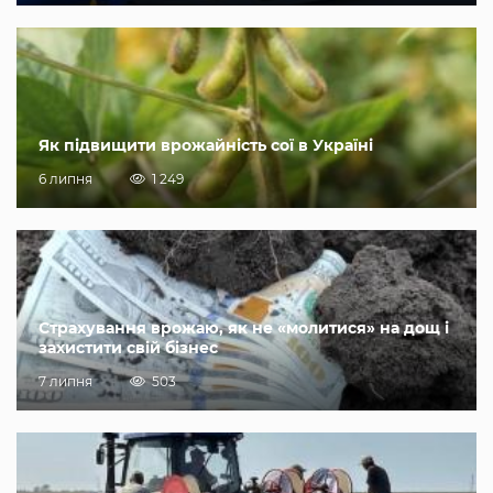
Як підвищити врожайність сої в Україні
6 липня
1 249
Страхування врожаю, як не «молитися» на дощ і
захистити свій бізнес
7 липня
503