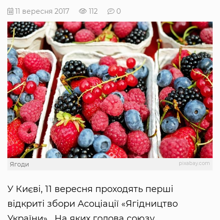
11 вересня 2017
112
0
pixabay.com
Ягоди
У Києві, 11 вересня проходять перші
відкриті збори Асоціації «Ягідництво
України». На яких голова союзу