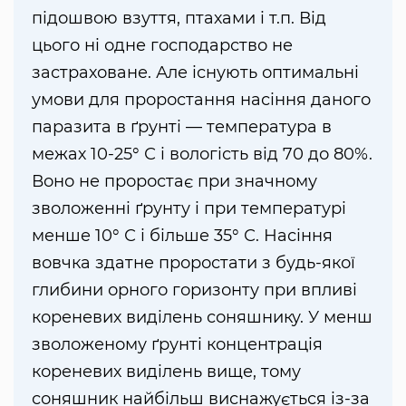
підошвою взуття, птахами і т.п. Від
цього ні одне господарство не
застраховане. Але існують оптимальні
умови для проростання насіння даного
паразита в ґрунті — температура в
межах 10-25° С і вологість від 70 до 80%.
Воно не проростає при значному
зволоженні ґрунту і при температурі
менше 10° С і більше 35° С. Насіння
вовчка здатне проростати з будь-якої
глибини орного горизонту при впливі
кореневих виділень соняшнику. У менш
зволоженому ґрунті концентрація
кореневих виділень вище, тому
соняшник найбільш виснажується із-за