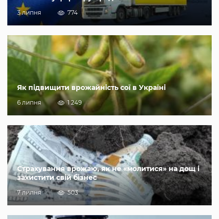
3 липня
774
Як підвищити врожайність сої в Україні
6 липня
1 249
Страхування врожаю, як не «молитися» на дощ і
захистити свій бізнес
7 липня
503