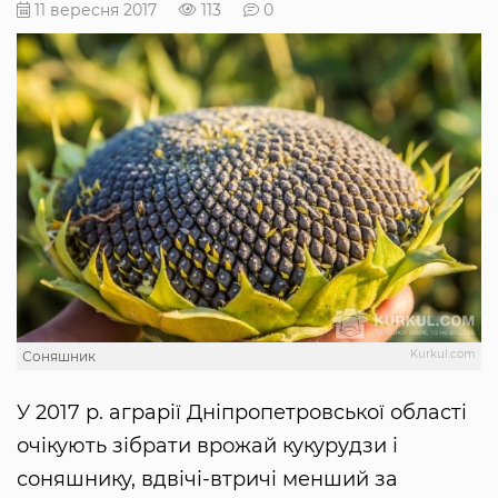
11 вересня 2017
113
0
Kurkul.com
Соняшник
У 2017 р. аграрії Дніпропетровської області
очікують зібрати врожай кукурудзи і
соняшнику, вдвічі-втричі менший за