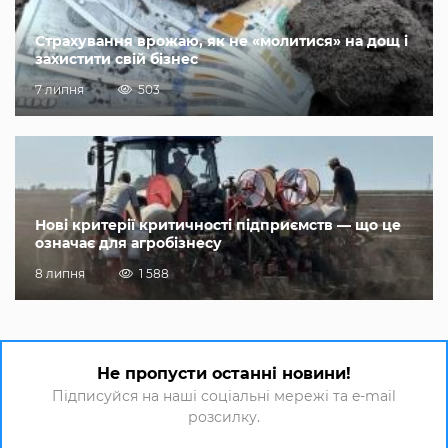
Страхування врожаю, як не «молитися» на дощ і
захистити свій бізнес
7 липня
503
Нові критерії критичності підприємств — що це
означає для агробізнесу
8 липня
1 588
Не пропусти останні новини!
Підписуйся на наші соціальні мережі та e-mail
розсилку.