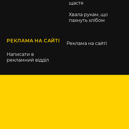
щастя
Хвала рукам, що
пахнуть хлібом
РЕКЛАМА НА САЙТІ
Реклама на сайті
Написати в
рекламний відділ
KURKUL.COM
Контакти
Про нас
Правила
користування сайтом