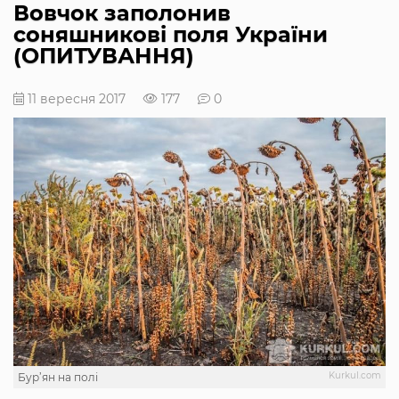
Вовчок заполонив
соняшникові поля України
(ОПИТУВАННЯ)
11 вересня 2017
177
0
Kurkul.com
Бур’ян на полі