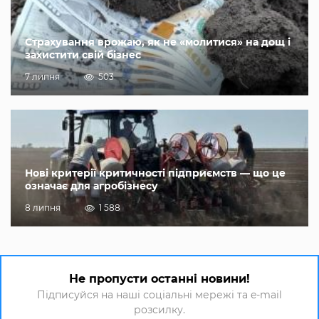
Страхування врожаю, як не «молитися» на дощ і
захистити свій бізнес
7 липня
503
Нові критерії критичності підприємств — що це
означає для агробізнесу
8 липня
1 588
Не пропусти останні новини!
Підписуйся на наші соціальні мережі та e-mail
розсилку.