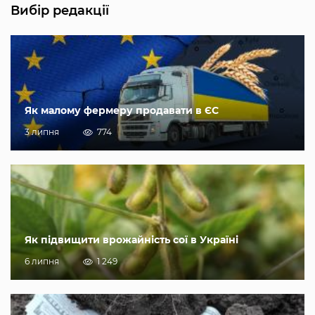
Вибір редакції
Як малому фермеру продавати в ЄС
3 липня
774
Як підвищити врожайність сої в Україні
6 липня
1 249