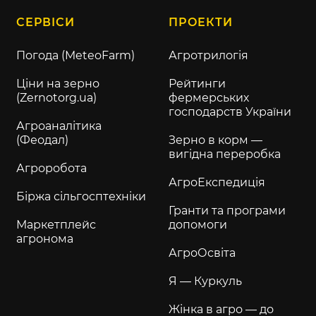
СЕРВІСИ
ПРОЕКТИ
Погода (MeteoFarm)
Агротрилогія
Ціни на зерно
Рейтинги
(Zernotorg.ua)
фермерських
господарств України
Агроаналітика
(Феодал)
Зерно в корм —
вигідна переробка
Агроробота
АгроЕкспедиція
Біржа сільгосптехніки
Гранти та програми
Маркетплейс
допомоги
агронома
АгроОсвіта
Я — Куркуль
Жінка в агро — до