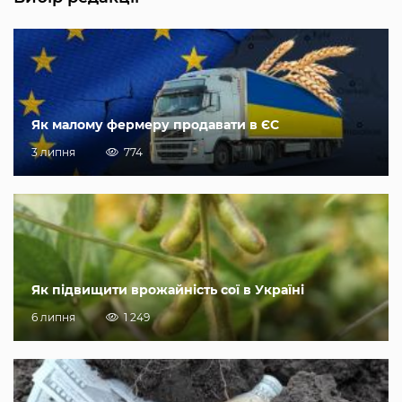
Як малому фермеру продавати в ЄС
3 липня
774
Як підвищити врожайність сої в Україні
6 липня
1 249