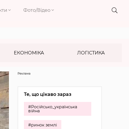
кти
Фото/Відео
ЕКОНОМІКА
ЛОГІСТИКА
Реклама
Те, що цікаво зараз
#Російсько_українська
війна
#ринок землі