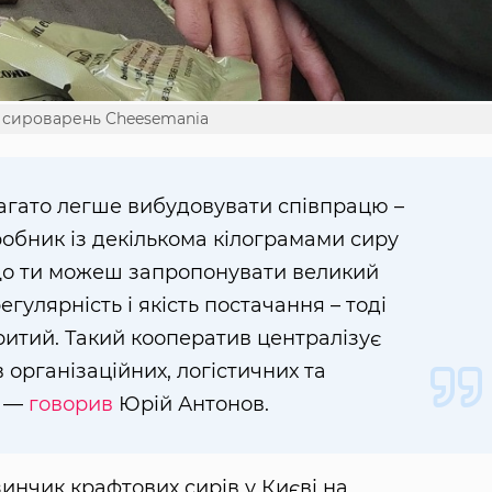
 сироварень Cheesemania
багато легше вибудовувати співпрацю –
обник із декількома кілограмами сиру
кщо ти можеш запропонувати великий
гулярність і якість постачання – тоді
ритий. Такий кооператив централізує
 організаційних, логістичних та
, —
говорив
Юрій Антонов.
инчик крафтових сирів у Києві на