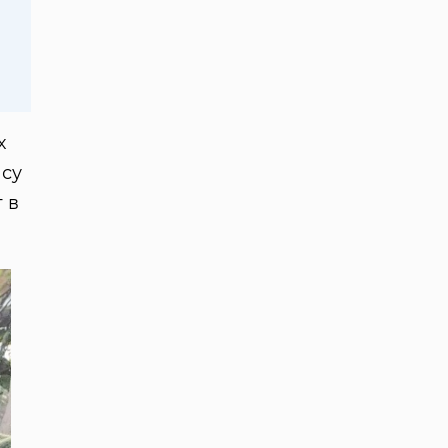
х
асу
 в