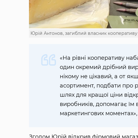
Юрій Антонов, загиблий власник кооперативу
«На рівні кооперативу на
один окремий дрібний вир
нікому не цікавий, а от я
асортимент, подбати про ре
шлях для кращої ціни відк
виробників, допомагає їм в
маркетингових моментах»
Згодом Юрій відкрив фірмовий магаз