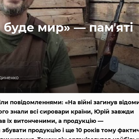
і буде мир» — памʼяті
диненко
іли повідомленнями: «На війні загинув відом
ого знали всі сировари країни, Юрій завжди
ав їх витонченими, а продукцію —
 збувати продукцію і ще 10 років тому факти