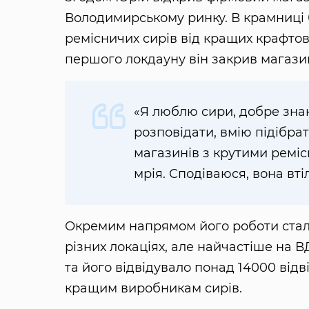
Володимирському ринку. В крамниці 
ремісничих сирів від кращих крафто
першого локдауну він закрив магази
«Я люблю сири, добре знаю
розповідати, вмію підібра
магазинів з крутими ремі
мрія. Сподіваюся, вона вті
Окремим напрямом його роботи стала 
різних локаціях, але найчастіше на В
та його відвідувало понад 14000 від
кращим виробникам сирів.