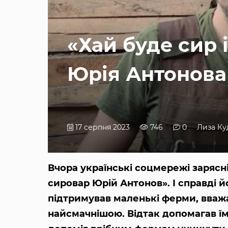
«Хай буде сир 
Юрія Антонова
17 серпня 2023
746
0
Лиза Ку
Вчора українські соцмережі зарясн
сировар Юрій Антонов». І справді й
підтримував маленькі ферми, вваж
найсмачнішою. Відтак допомагав їм