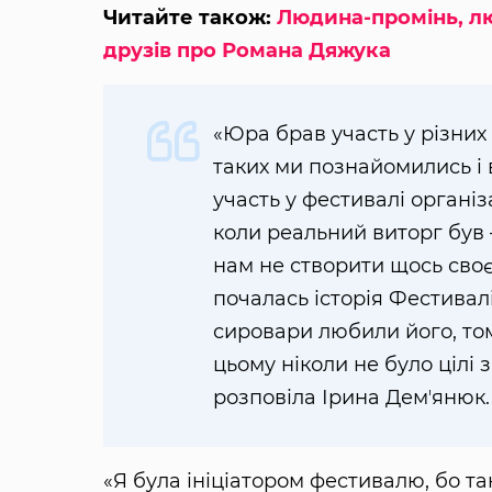
Читайте також:
Людина-промінь, л
друзів про Романа Дяжука
«Юра брав участь у різних 
таких ми познайомились і 
участь у фестивалі організ
коли реальний виторг був —
нам не створити щось своє,
почалась історія Фестивал
сировари любили його, то
цьому ніколи не було цілі
розповіла Ірина Демʼянюк.
«Я була ініціатором фестивалю, бо т