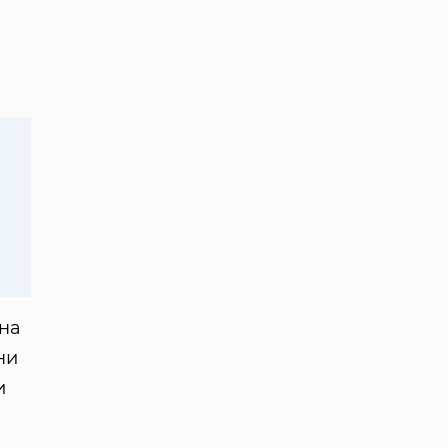
 на
ни
и