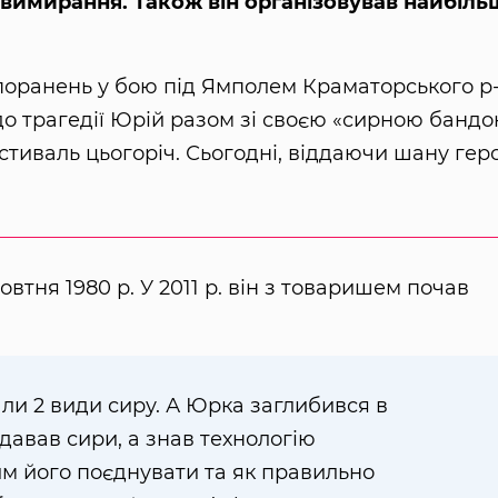
имирання. Також він організовував найбіль
 поранень у бою під Ямполем Краматорського р
 до трагедії Юрій разом зі своєю «сирною банд
стиваль цьогоріч. Сьогодні, віддаючи шану гер
втня 1980 р. У 2011 р. він з товаришем почав
али 2 види сиру. А Юрка заглибився в
одавав сири, а знав технологію
им його поєднувати та як правильно