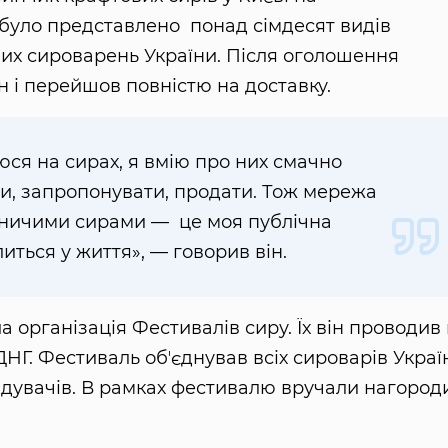
було представлено понад сімдесят видів
вих сироварень України. Після оголошення
н і перейшов повністю на доставку.
ся на сирах, я вмію про них смачно
ти, запропонувати, продати. Тож мережа
сничими сирами — це моя публічна
литься у життя», — говорив він.
організація Фестивалів сиру. Їх він проводив
ДНГ. Фестиваль обʼєднував всіх сироварів Украї
відувачів. В рамках фестивалю вручали нагород