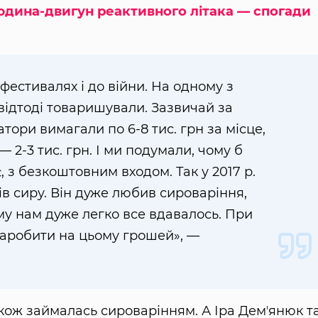
юдина-двигун реактивного літака — спогади
фестивалях і до війни. На одному з
відтоді товаришували. Зазвичай за
атори вимагали по 6-8 тис. грн за місце,
 2-3 тис. грн. І ми подумали, чому б
 з безкоштовним входом. Так у 2017 р.
ів сиру. Він дуже любив сироваріння,
му нам дуже легко все вдавалось. При
 заробити на цьому грошей», —
акож займалась сироварінням. А Іра Демʼянюк т