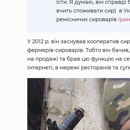
їсти. Я думаю, він справд
вчить споживати сир) в Укр
ремісничих сироварів
Іри
У 2012 р. він заснував кооператив с
фермерів-сироварів. Тобто він бачив
на продажі та брав цю функцію на с
Інтернеті, в мережі ресторанів та су