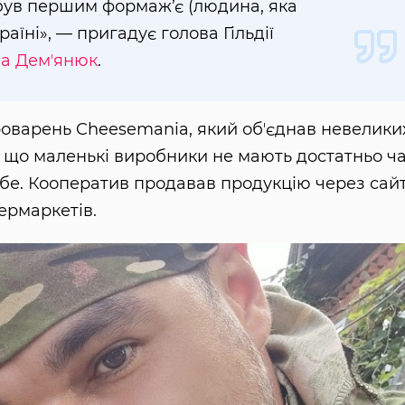
і був першим формаж’є (людина, яка
аїні», — пригадує голова Гільдії
на Демʼянюк
.
ироварень Cheesemania, який обʼєднав невелики
, що маленькі виробники не мають достатньо ч
ебе. Кооператив продавав продукцію через сайт
пермаркетів.