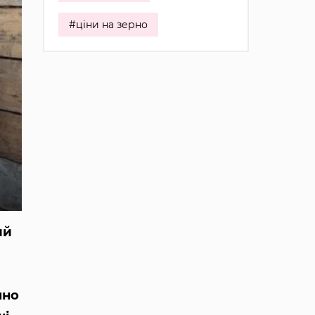
#ціни на зерно
ий
чно