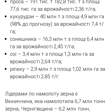
проса – 191 тис. т 182,8 тис. т з площі
77,6 тис. га за врожайності 2,36 т/га;
кукурудзи – 40 млн т з площі 4,9 млн га
(98% до прогнозу) за врожайності 7,4 ​​т/
га;
соняшника – 16,3 млн т з площі 6,4 млн
га за врожайності 2,45 т/га;
сої – 3,4 млн т з площі 1,3 млн га за
врожайності 2,64 т/га;
ріпаку – 2,9 млн т з площі 1,02 млн га за
врожайності 2,85 т/г.
Лідерами по намолоту зерна є
Вінниччина, яка намолотила 6,7 млн тонн
зерна, Чернігівщина – 6,2 млн тонн,