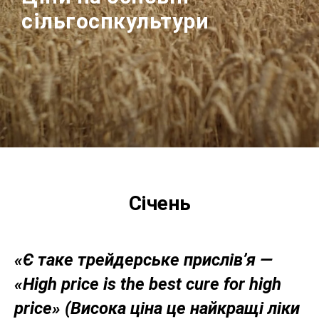
сільгоспкультури
Січень
«Є таке трейдерське прислів’я —
«High price is the best cure for high
price» (Висока ціна це найкращі ліки