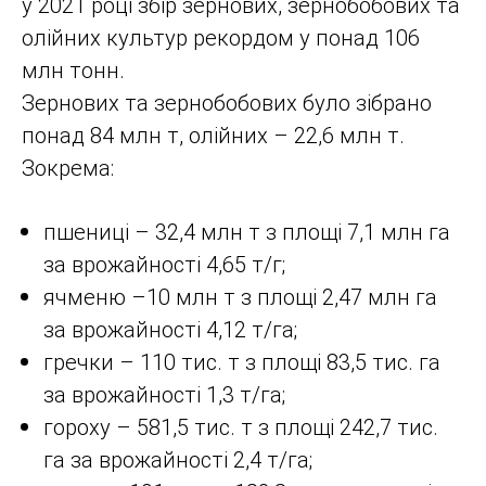
у 2021 році збір зернових, зернобобових та
олійних культур рекордом у понад 106
млн тонн.
Зернових та зернобобових було зібрано
понад 84 млн т, олійних – 22,6 млн т.
Зокрема:
пшениці – 32,4 млн т з площі 7,1 млн га
за врожайності 4,65 т/г;
ячменю –10 млн т з площі 2,47 млн ​​га
за врожайності 4,12 т/га;
гречки – 110 тис. т з площі 83,5 тис. га
за врожайності 1,3 т/га;
гороху – 581,5 тис. т з площі 242,7 тис.
га за врожайності 2,4 т/га;