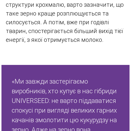
структури крохмалю, варто зазначити, що
таке зерно краще розплющується та
силосується. А потім, вже при годівлі
тварин, спостерігається більший вихід тієї
енергії, з якої отримується молоко.
«Ми завжди застерігаємо
виробників, хто купує в нас гібриди
UNIVERSEED: не варто піддаватися
спокусі при вигляді великих гарних
качанів змолотити цю кукурудзу на
зерно. Адже на зерно вона