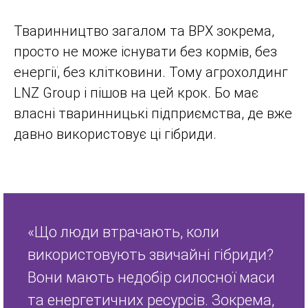
Тваринництво загалом та ВРХ зокрема,
просто не може існувати без кормів, без
енергії, без клітковини. Тому агрохолдинг
LNZ Group і пішов на цей крок. Бо має
власні тваринницькі підприємства, де вже
давно використовує ці гібриди.
«Що люди втрачають, коли
використовують звичайні гібриди?
Вони мають недобір силосної маси
та енергетичних ресурсів. Зокрема,