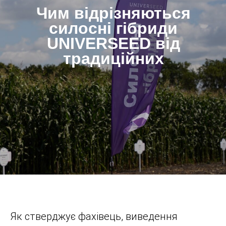
Чим відрізняються
силосні гібриди
UNIVERSEED від
традиційних
Як стверджує фахівець, виведення