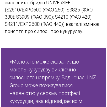
силосних гібридів UNIVERSEED
(S2610/EXPG600 (ФАО 260); S3825 (ФАО
380); S3909 (ФАО 390); S4210 (ФАО 420);
S4211/EXPG608 (ФАО 440)) взагалі змінює
поняття про силос і про кукурудзу.
«Мало хто може сказати, що
мають кукурудзу виключно
силосного напрямку. Водночас, LNZ
Group може похизуватися
наявністю у своєму портфелі
кукурудзи, яка відповідає всім