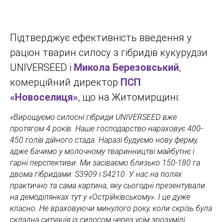
Підтверджує ефективність введення у
раціон тварин силосу з гібридів кукурудзи
UNIVERSEED і
Микола Березовський
,
комерційний директор
ПСП
«Новоселиця»
, що на Житомирщині:
«Вирощуємо силосні гібриди UNIVERSEED вже
протягом 4 років. Наше господарство нараховує 400-
450 голів дійного стада. Наразі будуємо нову ферму,
адже бачимо у молочному тваринництві майбутнє і
гарні перспективи. Ми засіваємо близько 150-180 га
двома гібридами: S3909 і S4210. У нас на полях
практично та сама картина, яку сьогодні презентували
на демоділянках тут у «Острійківському». І це дуже
класно. Не враховуючи минулого року, коли скрізь була
складна ситуація із силосом через усім зрозумілі