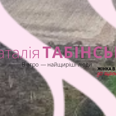
ТАБІНСЬ
аталія
В агро
—
найщиріші люди