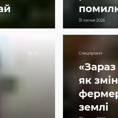
ай
помил
31 липня 2026
104
Спецпроект
«Зараз
як змі
фермер
землі