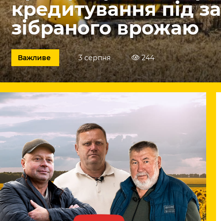
кредитування під з
зібраного врожаю
Важливе
3 серпня
244