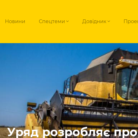
Новини
Спецтеми
Довідник
Прое
Уряд розробляє пр