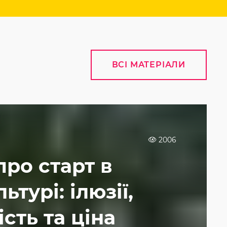
ВСІ МАТЕРІАЛИ
2006
про старт в
ьтурі: ілюзії,
сть та ціна