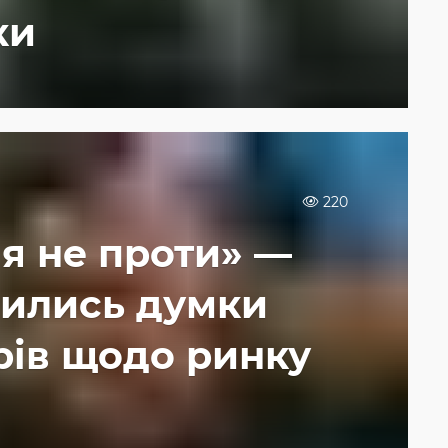
ки
220
 я не проти» —
нились думки
ів щодо ринку