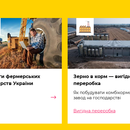
ги фермерських
Зерно в корм — вигід
рств України
переробка
Як побудувати комбікорм
завод на господарстві
Вигідна переробка