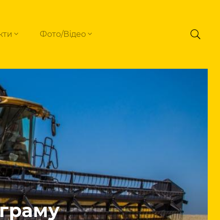
кти
Фото/Відео
ограму