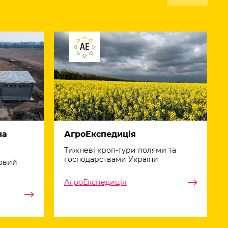
на
АгроЕкспедиція
Тижневі кроп-тури полями та
господарствами України
овий
АгроЕкспедиція