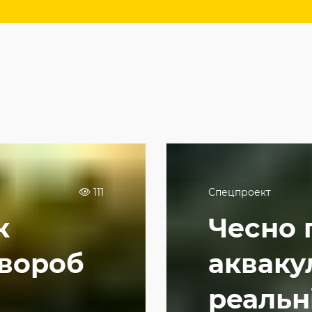
111
Спецпроект
к
Чесно 
хвороб
аквакул
реальні