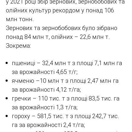
у 2021 році збір зернових, зернобобових та
олійних культур рекордом у понад 106
млн тонн.
Зернових та зернобобових було зібрано
понад 84 млн т, олійних – 22,6 млн т.
Зокрема:
пшениці – 32,4 млн т з площі 7,1 млн га
за врожайності 4,65 т/г;
ячменю –10 млн т з площі 2,47 млн ​​га
за врожайності 4,12 т/га;
гречки – 110 тис. т з площі 83,5 тис. га
за врожайності 1,3 т/га;
гороху – 581,5 тис. т з площі 242,7 тис.
га за врожайності 2,4 т/га;