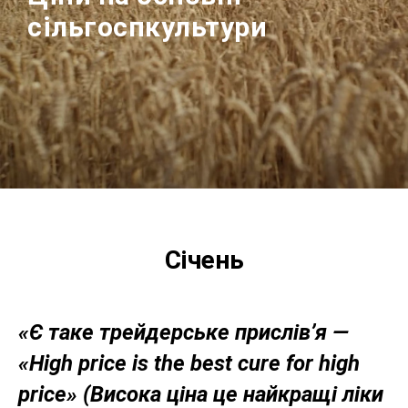
сільгоспкультури
Січень
«Є таке трейдерське прислів’я —
«High price is the best cure for high
price» (Висока ціна це найкращі ліки