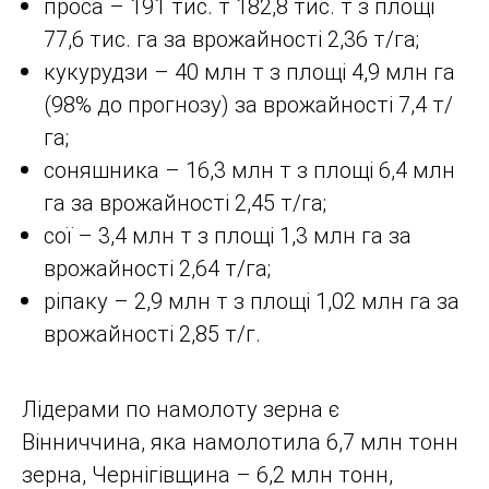
проса – 191 тис. т 182,8 тис. т з площі
77,6 тис. га за врожайності 2,36 т/га;
кукурудзи – 40 млн т з площі 4,9 млн га
(98% до прогнозу) за врожайності 7,4 ​​т/
га;
соняшника – 16,3 млн т з площі 6,4 млн
га за врожайності 2,45 т/га;
сої – 3,4 млн т з площі 1,3 млн га за
врожайності 2,64 т/га;
ріпаку – 2,9 млн т з площі 1,02 млн га за
врожайності 2,85 т/г.
Лідерами по намолоту зерна є
Вінниччина, яка намолотила 6,7 млн тонн
зерна, Чернігівщина – 6,2 млн тонн,