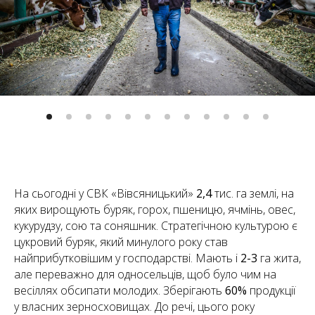
На сьогодні у СВК «Вівсяницький»
2,4
тис. га землі, на
яких вирощують буряк, горох, пшеницю, ячмінь, овес,
кукурудзу, сою та соняшник. Стратегічною культурою є
цукровий буряк, який минулого року став
найприбутковішим у господарстві. Мають і
2-3
га жита,
але переважно для односельців, щоб було чим на
весіллях обсипати молодих. Зберігають
60%
продукції
у власних зерносховищах. До речі, цього року