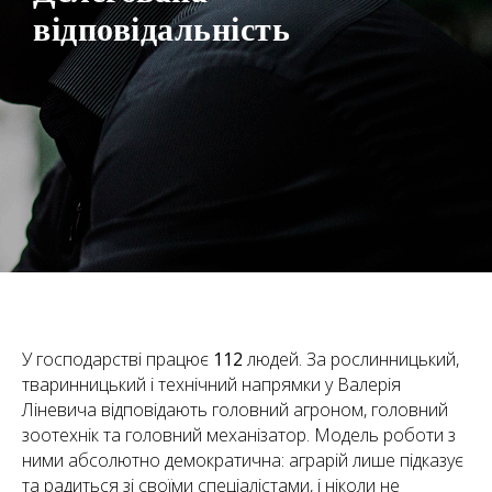
відповідальність
У господарстві працює
112
людей. За рослинницький,
тваринницький і технічний напрямки у Валерія
Ліневича відповідають головний агроном, головний
зоотехнік та головний механізатор. Модель роботи з
ними абсолютно демократична: аграрій лише підказує
та радиться зі своїми спеціалістами, і ніколи не