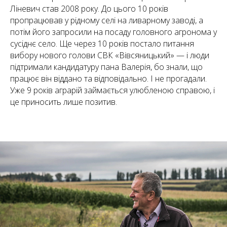
Ліневич став 2008 року. До цього 10 років
пропрацював у рідному селі на ливарному заводі, а
потім його запросили на посаду головного агронома у
сусіднє село. Ще через 10 років постало питання
вибору нового голови СВК «Вівсяницький» — і люди
підтримали кандидатуру пана Валерія, бо знали, що
працює він віддано та відповідально. І не прогадали.
Уже 9 років аграрій займається улюбленою справою, і
це приносить лише позитив.