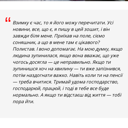
“
Взимку є час, то я його можу перечитати. Усі
новини, все, що є, я пишу в цей зошит, і він
завжди біля мене. Приїхав на поле, сіємо
соняшник, а що в мене там є цікавого?
Полистав. І воно допомагає. На мою думку, якщо
людина зупинилася, якщо вона вважає, що уже
чогось досягла — це неправильно. Якщо ти
зупинишся хоч на хвилину — ти вже запізнився,
потім наздогнати важко. Навіть коли ти на пенсії
—
треба вчитися. Тримай удома господарство,
господарюй, працюй, і тоді в тебе все буде
нормально. А якщо ти відстаєш від життя — тобі
пора йти.