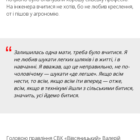
На інженера вчитися не хотів, бо не любив креслення,
от і пішов у агрономію.
“
Залишилась одна мати, треба було вчитися. Я
не любив шукати легких шляхів і в житті, і в
навчанні. Я вважав, що це неправильно, не по-
чоловічому
—
шукати «де легше». Якщо всім
нести, то всім, якщо всім іти вперед — отже,
всім, якщо в технікумі йшли з сільськими битися,
значить, усі йдемо битися.
Головою правління СВК «Вівсяницький» Валерій