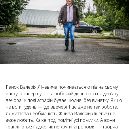
Ранок Валерія Ліневича починається о пів на сьому
ранку, а завершується робочий день о пів на дев'яту
вечора. У полі аграрій буває щодня, без винятку. Якщо
не встиг удень — їде ввечері. І це вже не так робота,
як життєва необхідність. Жнива Валерій Ліневич не
дуже любить. Каже: тоді помітні усі помилки. А вони
трапляються, адже, як не крути, агрономія — творча