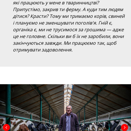
які працюють у мене в тваринництві?
Припустімо, закрив ти ферму. А куди тим людям
дітися? Красти? Тому ми тримаємо корів, свиней
і плануємо не зменшувати поголів'я. Гній є,
органіка є, ми не трусимося за грошима — адже
це не головне. Скільки ви б їх не заробили, вони
закінчуються завжди. Ми працюємо так, щоб
отримувати задоволення.