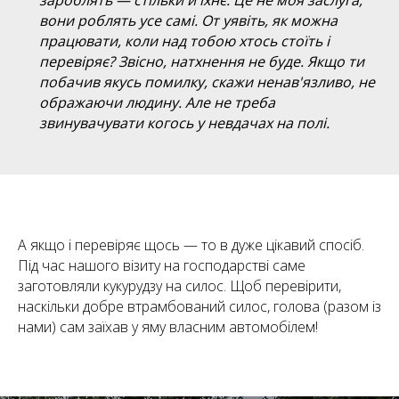
зароблять — стільки й їхнє. Це не моя заслуга,
вони роблять усе самі. От уявіть, як можна
працювати, коли над тобою хтось стоїть і
перевіряє? Звісно, натхнення не буде. Якщо ти
побачив якусь помилку, скажи ненав'язливо, не
ображаючи людину. Але не треба
звинувачувати когось у невдачах на полі.
А якщо і перевіряє щось — то в дуже цікавий спосіб.
Під час нашого візиту на господарстві саме
заготовляли кукурудзу на силос. Щоб перевірити,
наскільки добре втрамбований силос, голова (разом із
нами) сам заїхав у яму власним автомобілем!