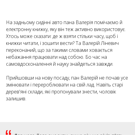
На задньому сидінні авто пана Валерія помічаємо й
електронну книжку, яку він теж активно використовує.
Хтось може сказати: де ж взяти стільки часу, щоб і
книжки читати, і зошити вести? Та Валерій Ліневич
переконаний, що за такими словами ховається
небажання працювати над собою. Бо час на
самовдосконалення й науку знайдеться завжди.
Прийшовши на нову посаду, пан Валерій не почав усе
змінювати і перероблювати на свій лад. Навіть старі
дерев'яні склади, які пропонували знести, чоловік
залишив.