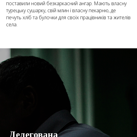
поставили новий безкаркасний ангар. Мають власну
турецьку сушарку, свій млин і власну пекарню, де
печуть хліб та булочки для своїх працівників та жителів
села.
Делегована