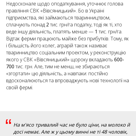
Недосконале щодо оподаткування, уточнює голова
правління СВК «Вівсяницький». Бо в Україні
підприємства, які займаються тваринництвом,
сплачують понад
2
тис. грн/га податку, тоді як ті, хто
веде іншу діяльність, платять менше —
1
тис. грн/га.
Відтак ферми працюють майже без прибутків. Тому, як
і більшість його колег, аграрій також називає
тваринництво соціальним проектом, у реконструкцію
якого у СВК «Вівсяницький» щороку вкладають
600-
700
тис. грн. Але, тим не менш, не збираються
«згортати» цю діяльність, а навпаки: постійно
вдосконалюються та впроваджують нові технології на
своїй фермі.
“
На м'ясо тривалий час не було ціни, на молоко й
досі немає. Але ж у цьому винні не ті 48 чоловік,