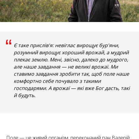
“
Є таке прислів'я: невіглас вирощує бур'яни,
розумний вирощує хороший врожай, а мудрий
плекає землю. Мені, звісно, далеко до мудрого,
але наше завдання — не великі врожаї. Ми
ставимо завдання зробити так, щоб поле наше
комфортно себе почувало з такими
господарями. А врожаї
—
які вже Бог дасть, такі
й будуть.
Поле — це живий організм, переконаний пан Валерій.