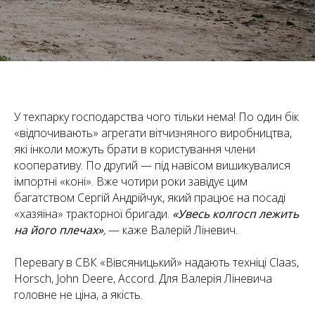
У техпарку господарства чого тільки нема! По один бік
«відпочивають» агрегати вітчизняного виробництва,
які інколи можуть брати в користування члени
кооперативу. По другий — під навісом вишикувалися
імпортні «коні». Вже чотири роки завідує цим
багатством Сергій Андрійчук, який працює на посаді
«хазяїна» тракторної бригади.
«Увесь колгосп лежить
на його плечах»
,
— каже Валерій Ліневич.
Перевагу в СВК «Вівсяницький» надають техніці Claas,
Horsch, John Deere, Accord. Для Валерія Ліневича
головне не ціна, а якість.