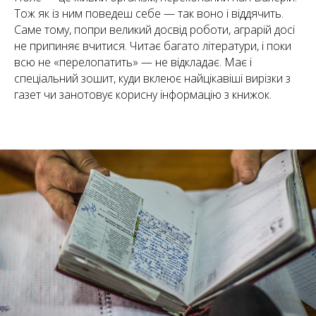
Тож як із ним поведеш себе — так воно і віддячить.
Саме тому, попри великий досвід роботи, аграрій досі
не припиняє вчитися. Читає багато літератури, і поки
всю не «перелопатить» — не відкладає. Має і
спеціальний зошит, куди вклеює найцікавіші вирізки з
газет чи занотовує корисну інформацію з книжок.