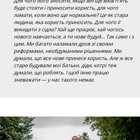
“
Для чого його зносити, якщо він ще віків п'ять
буде стояти і приносити користь, для чого
ламати, коли воно ще нормальне? Це як стара
людина, яка користь приносить. Для чого її
викидати з сідла? Хай ще працює, хай чогось
нового навчається, а ти нове будуй… Так само і з
цим. Ми багато наламали дров зі своїми
реформами, необдуманими рішеннями. Ми
думали, що все нове принесе користь. Але ж все
старе будували мої батьки, діди, котрі теж
думали, що роблять. І щоб їхню працю
зневажати — у нас такого немає.