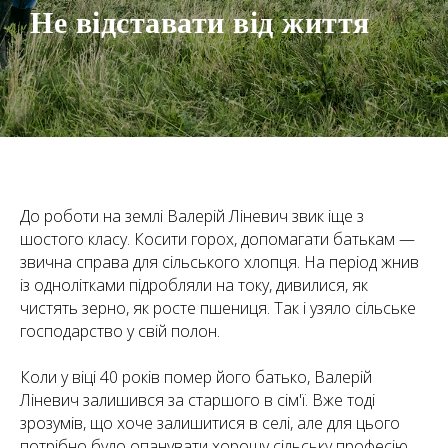
Не відставати від життя
До роботи на землі Валерій Ліневич звик іще з
шостого класу. Косити горох, допомагати батькам —
звична справа для сільського хлопця. На період жнив
із однолітками підробляли на току, дивилися, як
чистять зерно, як росте пшениця. Так і узяло сільське
господарство у свій полон.
Коли у віці 40 років помер його батько, Валерій
Ліневич залишився за старшого в сім'ї. Вже тоді
зрозумів, що хоче залишитися в селі, але для цього
потрібно було опанувати хорошу сільську професію.