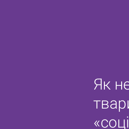
Як н
твар
«соц