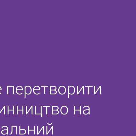
е перетворити
инництво на
іальний