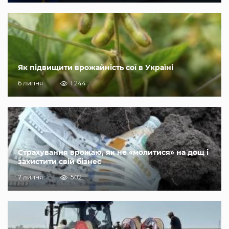
Як підвищити врожайність сої в Україні
6 липня
1 244
Страхування врожаю, як не «молитися» на дощ і
захистити свій бізнес
7 липня
502