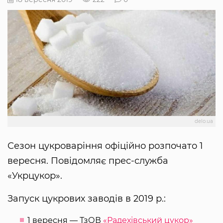
delo.ua
Сезон цукроваріння офіційно розпочато 1
вересня. Повідомляє прес-служба
«Укрцукор».
Запуск цукрових заводів в 2019 р.:
1 вересня — ТзОВ
«Радехівський цукор»