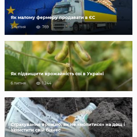
Як малому фермеру продавати в ЄС
3 липня
769
Як підвищити врожайність сої в Україні
6 липня
1 244
Страхування врожаю, як не «молитися» на дощ і
захистити свій бізнес