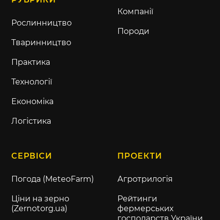
Компанії
Рослинництво
Породи
Тваринництво
Практика
Технології
Економіка
Логістика
СЕРВІСИ
ПРОЕКТИ
Погода (MeteoFarm)
Агротрилогія
Ціни на зерно
Рейтинги
(Zernotorg.ua)
фермерських
господарств України