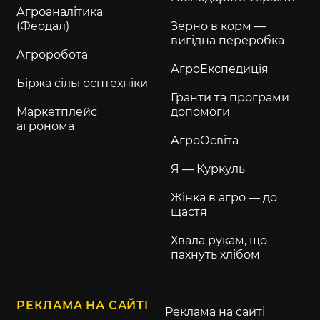
Агроаналітика
(Феодал)
Зерно в корм —
вигідна переробка
Агроробота
АгроЕкспедиція
Біржа сільгосптехніки
Гранти та програми
Маркетплейс
допомоги
агронома
АгроОсвіта
Я — Куркуль
Жінка в агро — до
щастя
Хвала рукам, що
пахнуть хлібом
РЕКЛАМА НА САЙТІ
Реклама на сайті