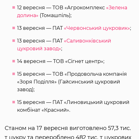
12 вересня — ТОВ «Агрокомплекс
«Зелена
долина»
(Томашпіль);
13 вересня — ПАТ
«Червонський цукровик»
;
13 вересня — ПАТ
«Саливонківський
цукровий завод»
;
14 вересня — ТОВ «Сігнет центр»;
15 вересня — ТОВ «Продовольча компанія
«Зоря Поділля» (Гайсинський цукровий
завод);
15 вересня — ПАТ «Линовицький цукровий
комбінат «Красний».
Станом на 17 вересня виготовлено 57,3 тис.
т цукру та перероблено 482 тис. т цукрових