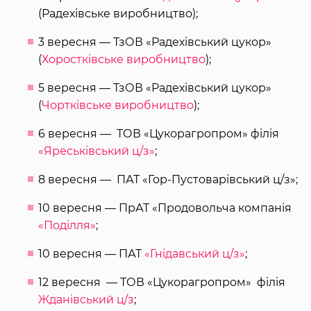
(Радехівське виробництво);
3 вересня — ТзОВ «Радехівський цукор»
(
Хоростківське виробництво
);
5 вересня — ТзОВ «Радехівський цукор»
(
Чортківське виробництво
);
6 вересня — ТОВ «Цукорагропром» філія
«Яреськівський ц/з»
;
8 вересня — ПАТ «Гор-Пустоварівський ц/з»;
10 вересня — ПрАТ «Продовольча компанія
«Поділля»
;
10 вересня — ПАТ
«Гнідавський ц/з»
;
12 вересня — ТОВ «Цукорагропром» філія
Жданівський ц/з
;