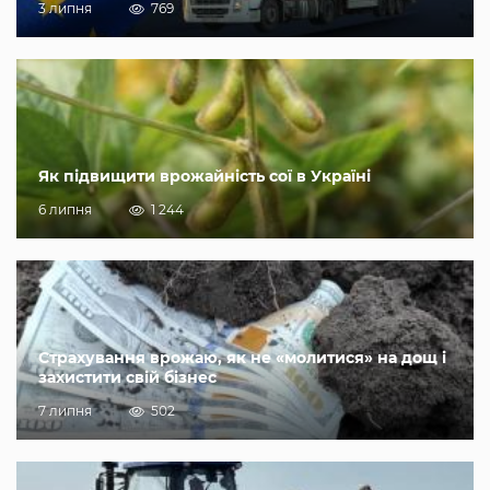
3 липня
769
Як підвищити врожайність сої в Україні
6 липня
1 244
Страхування врожаю, як не «молитися» на дощ і
захистити свій бізнес
7 липня
502