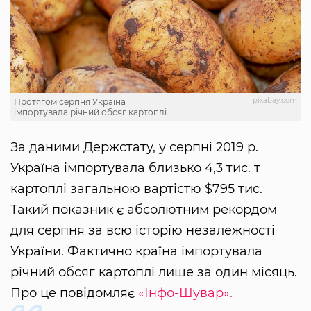
pixabay.com
Протягом серпня Україна
імпортувала річний обсяг картоплі
За даними Держстату, у серпні 2019 р.
Україна імпортувала близько 4,3 тис. т
картоплі загальною вартістю $795 тис.
Такий показник є абсолютним рекордом
для серпня за всю історію незалежності
України. Фактично країна імпортувала
річний обсяг картоплі лише за один місяць.
Про це повідомляє
«Інфо-Шувар».