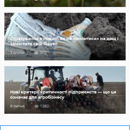
Страхування врожаю, як не «молитися» на дощ і
захистити свій бізнес
7 липня
502
Нові критерії критичності підприємств — що це
означає для агробізнесу
8 липня
1 582