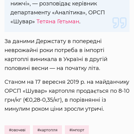
нижчі», — розповідає керівник
департаменту «Аналітика», ОРСП
«Шувар»
Тетяна Гетьман
.
За даними Держстату в попередні
неврожайні роки потреба в імпорті
картоплі виникала в Україні в другій
половині весни — на початку літа.
Станом на 17 вересня 2019 р. на майданчику
ОРСП «Шувар» картопля продається по 8-10
грн/кг (€0,28-0,35/кг), в порівнянні із
минулим роком ціни зросли утричі.
#овочеві
#картопля
#імпорт