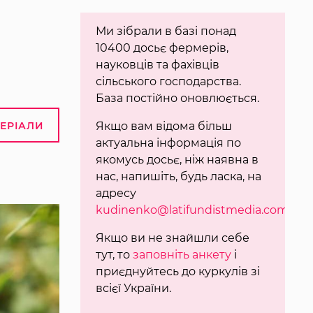
Ми зібрали в базі понад
10400 досьє фермерів,
науковців та фахівців
сільського господарства.
База постійно оновлюється.
ТЕРІАЛИ
Якщо вам відома більш
актуальна інформація по
якомусь досьє, ніж наявна в
нас, напишіть, будь ласка, на
адресу
kudinenko@latifundistmedia.com
.
Якщо ви не знайшли себе
тут, то
заповніть анкету
і
приєднуйтесь до куркулів зі
всієї України.