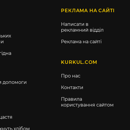
РЕКЛАМА НА САЙТІ
Написати в
рекламний відділ
ьких
ни
Реклама на сайті
гідна
KURKUL.COM
Про нас
и допомоги
Контакти
Правила
користування сайтом
щастя
хнуть хлібом