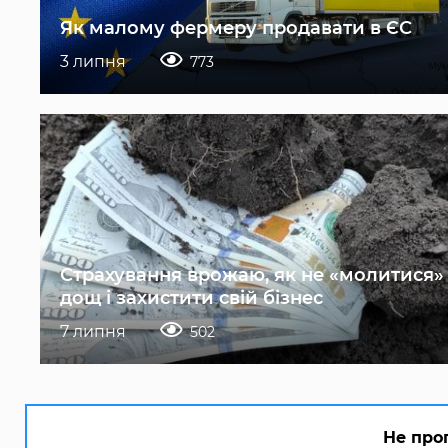
Як малому фермеру продавати в ЄС
3 липня
773
Страхування врожаю, як не «молитися»
дощ і захистити свій бізнес
7 липня
502
Не про