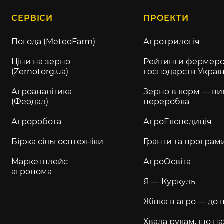
СЕРВІСИ
ПРОЕКТИ
Погода (MeteoFarm)
Агротрилогія
Ціни на зерно
Рейтинги фермерс
(Zernotorg.ua)
господарств Украї
Агроаналітика
Зерно в корм — ви
(Феодал)
переробка
Агроробота
АгроЕкспедиція
Біржа сільгосптехніки
Гранти та програм
Маркетплейс
АгроОсвіта
агронома
Я — Куркуль
Жінка в агро — до 
Хвала рукам, що па