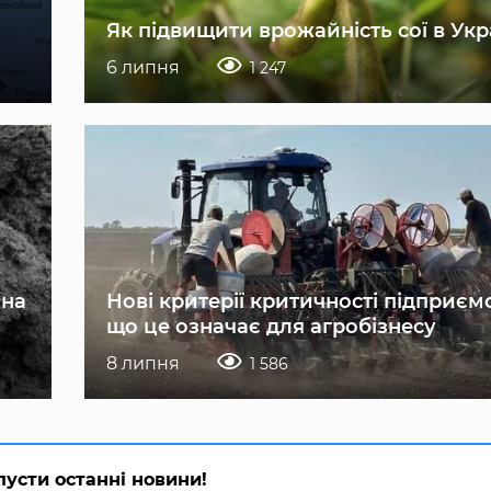
Як підвищити врожайність сої в Укр
6 липня
1 247
 на
Нові критерії критичності підприєм
що це означає для агробізнесу
8 липня
1 586
пусти останні новини!