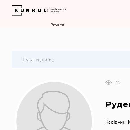
Реклама
24
Руде
Керівник ФГ