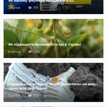
Як малому фермеру продавати в ЄС
3 липня
775
Як підвищити врожайність сої в Україні
6 липня
1 252
Страхування врожаю, як не «молитися» на дощ і
захистити свій бізнес
7 липня
504