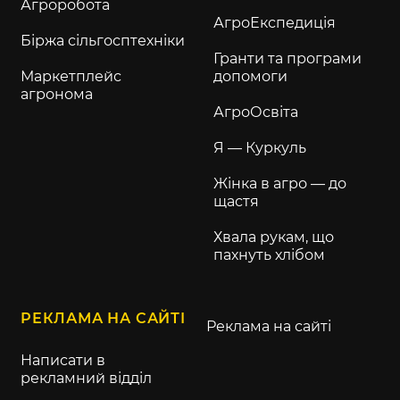
Агроробота
АгроЕкспедиція
Біржа сільгосптехніки
Гранти та програми
Маркетплейс
допомоги
агронома
АгроОсвіта
Я — Куркуль
Жінка в агро — до
щастя
Хвала рукам, що
пахнуть хлібом
РЕКЛАМА НА САЙТІ
Реклама на сайті
Написати в
рекламний відділ