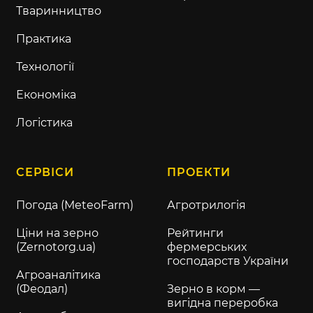
Тваринництво
Практика
Технології
Економіка
Логістика
СЕРВІСИ
ПРОЕКТИ
Погода (MeteoFarm)
Агротрилогія
Ціни на зерно
Рейтинги
(Zernotorg.ua)
фермерських
господарств України
Агроаналітика
(Феодал)
Зерно в корм —
вигідна переробка