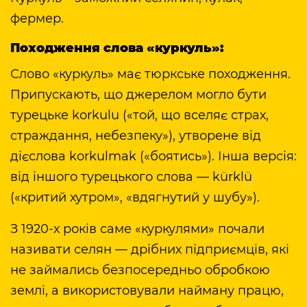
фермер.
Походження слова «куркуль»:
Слово «куркуль» має тюркське походження.
Припускають, що джерелом могло бути
турецьке korkulu («той, що вселяє страх,
страждання, небезпеку»), утворене від
дієслова korkulmak («боятись»). Інша версія:
від іншого турецького слова — kürklü
(«критий хутром», «вдягнутий у шубу»).
З 1920-х років саме «куркулями» почали
називати селян — дрібних підприємців, які
не займались безпосередньо обробкою
землі, а використовували найману працю,