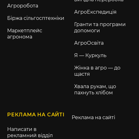
Агроробота
АгроЕкспедиція
Біржа сільгосптехніки
Гранти та програми
Маркетплейс
допомоги
агронома
АгроОсвіта
Я — Куркуль
Жінка в агро — до
щастя
Хвала рукам, що
пахнуть хлібом
РЕКЛАМА НА САЙТІ
Реклама на сайті
Написати в
рекламний відділ