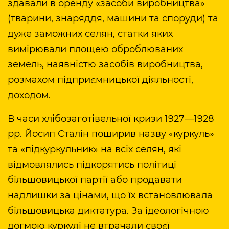
здавали в оренду «засоби виробництва»
(тварини, знаряддя, машини та споруди) та
дуже заможних селян, статки яких
вимірювали площею оброблюваних
земель, наявністю засобів виробництва,
розмахом підприємницької діяльності,
доходом.
В часи хлібозаготівельної кризи 1927—1928
рр. Йосип Сталін поширив назву «куркуль»
та «підкуркульник» на всіх селян, які
відмовлялись підкорятись політиці
більшовицької партії або продавати
надлишки за цінами, що їх встановлювала
більшовицька диктатура. За ідеологічною
догмою куркулі не втрачали своєї