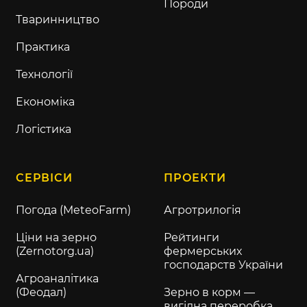
Породи
Тваринництво
Практика
Технології
Економіка
Логістика
СЕРВІСИ
ПРОЕКТИ
Погода (MeteoFarm)
Агротрилогія
Ціни на зерно
Рейтинги
(Zernotorg.ua)
фермерських
господарств України
Агроаналітика
(Феодал)
Зерно в корм —
вигідна переробка