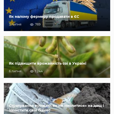
Як малому фермеру продавати в ЄС
3 липня
769
Як підвищити врожайність сої в Україні
6 липня
1 244
Страхування врожаю, як не «молитися» на дощ і
захистити свій бізнес