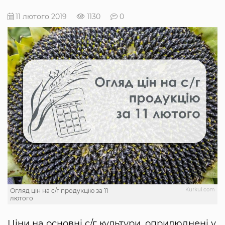
11 лютого 2019
1130
0
Kurkul.com
Огляд цін на с/г продукцію за 11
лютого
Ціни на основні с/г культури, оприлюднені у