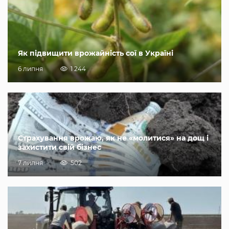
Як підвищити врожайність сої в Україні
6 липня
1 244
Страхування врожаю, як не «молитися» на дощ і
захистити свій бізнес
7 липня
502