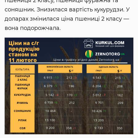
пшениця 2 класу, пшениця фуражна та
соняшник. Знизилася вартість кукурудзи. У
доларах змінилася ціна пшениці 2 класу —
вона подорожчала.