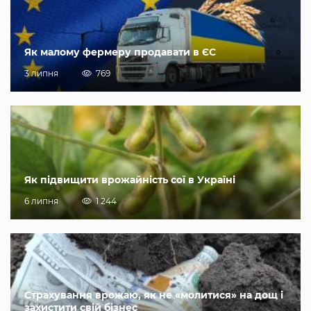
Як малому фермеру продавати в ЄС
3 липня
769
Як підвищити врожайність сої в Україні
6 липня
1 244
Страхування врожаю, як не «молитися» на дощ і
захистити свій бізнес