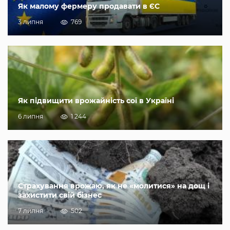
Як малому фермеру продавати в ЄС
3 липня
769
Як підвищити врожайність сої в Україні
6 липня
1 244
Страхування врожаю, як не «молитися» на дощ і
захистити свій бізнес
7 липня
502