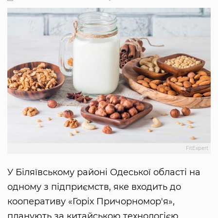
FitExpert
У Біляївському районі Одеської області на
одному з підприємств, яке входить до
кооперативу «Горіх Причорномор'я»,
планують за китайською технологією