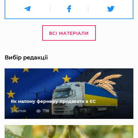
ВСІ МАТЕРІАЛИ
Вибір редакції
Як малому фермеру продавати в ЄС
3 липня
798