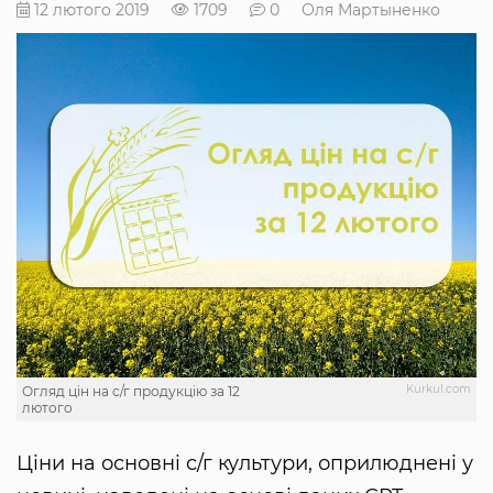
12 лютого 2019
1709
0
Оля Мартыненко
Kurkul.com
Огляд цін на с/г продукцію за 12
лютого
Ціни на основні с/г культури, оприлюднені у