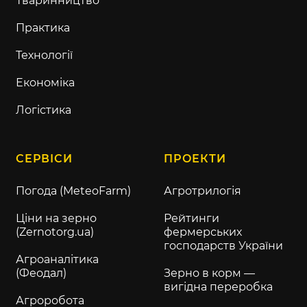
Тваринництво
Практика
Технології
Економіка
Логістика
СЕРВІСИ
ПРОЕКТИ
Погода (MeteoFarm)
Агротрилогія
Ціни на зерно
Рейтинги
(Zernotorg.ua)
фермерських
господарств України
Агроаналітика
(Феодал)
Зерно в корм —
вигідна переробка
Агроробота