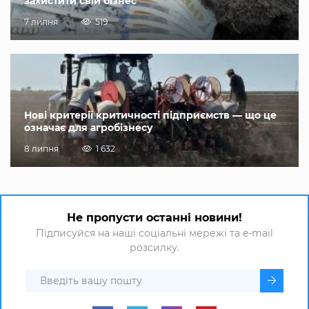
захистити свій бізнес
7 липня
519
Нові критерії критичності підприємств — що це
означає для агробізнесу
8 липня
1 632
Не пропусти останні новини!
Підписуйся на наші соціальні мережі та e-mail
розсилку.