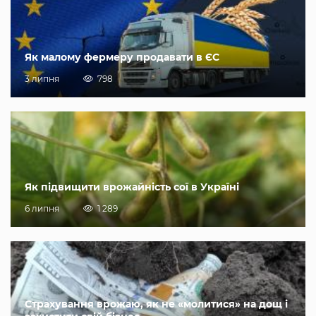
Як малому фермеру продавати в ЄС
3 липня
798
Як підвищити врожайність сої в Україні
6 липня
1 289
Страхування врожаю, як не «молитися» на дощ і