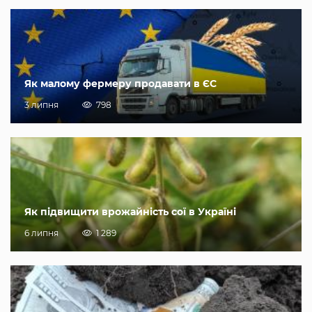
Як малому фермеру продавати в ЄС
3 липня
798
Як підвищити врожайність сої в Україні
6 липня
1 289