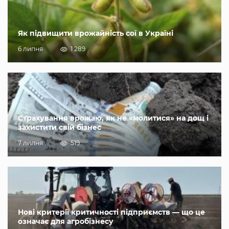
Як підвищити врожайність сої в Україні
6 липня
1 289
Страхування врожаю, як не «молитися» на дощ і
захистити свій бізнес
7 липня
519
Нові критерії критичності підприємств — що це
означає для агробізнесу