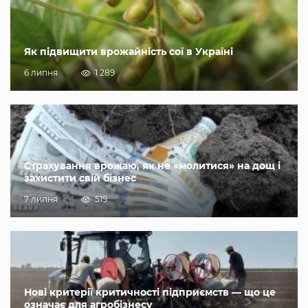
Як підвищити врожайність сої в Україні
6 липня
1 289
Страхування врожаю, як не «молитися» на дощ і
захистити свій бізнес
7 липня
519
Нові критерії критичності підприємств — що це
означає для агробізнесу