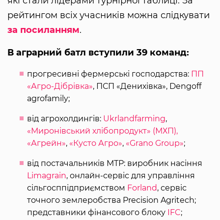
які стали лідерами турнірної таблиці. За
рейтингом всіх учасників можна слідкувати
за посиланням
.
В аграрний батл вступили 39 команд:
прогресивні фермерські господарства:
ПП
«Агро-Дібрівка»
, ПСП «Денихівка», Dengoff
agrofamily;
від агрохолдингів:
Ukrlandfarming
,
«Миронівський хлібопродукт» (МХП),
«Агрейн»
,
«Кусто Агро»
,
«Grano Group»
;
від постачальників МТР: виробник насіння
Limagrain
, онлайн-сервіс для управління
сільгосппідприємством
Forland
, сервіс
точного землеробства Precision Agritech;
представники фінансового блоку
IFC
;