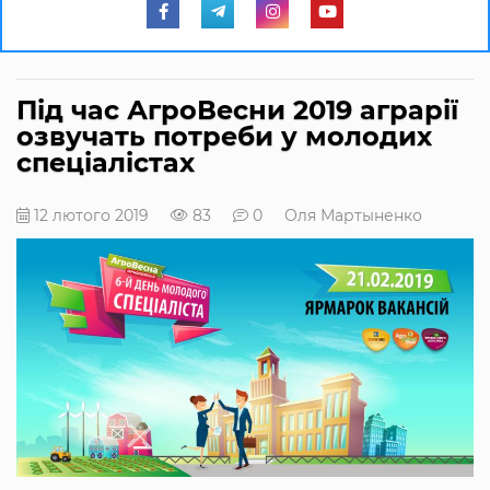
Під час АгроВесни 2019 аграрії
озвучать потреби у молодих
спеціалістах
12 лютого 2019
83
0
Оля Мартыненко