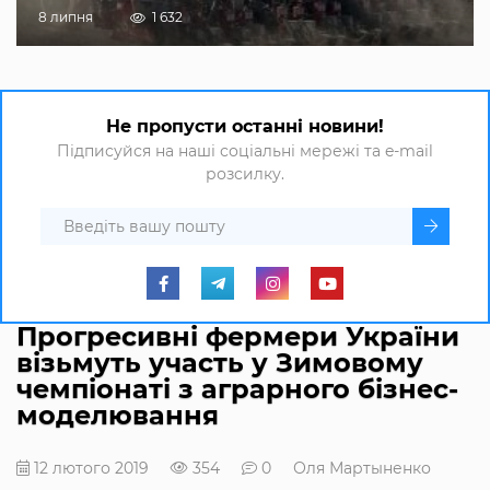
8 липня
1 632
Не пропусти останні новини!
Підписуйся на наші соціальні мережі та e-mail
розсилку.
Прогресивні фермери України
візьмуть участь у Зимовому
чемпіонаті з аграрного бізнес-
моделювання
12 лютого 2019
354
0
Оля Мартыненко