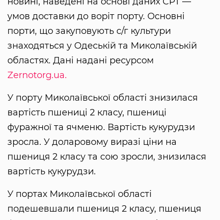
новині, наведені на основі даних CPT —
умов доставки до воріт порту. Основні
порти, що закуповують с/г культури
знаходяться у Одеській та Миколаївській
областях. Дані надані ресурсом
Zernotorg.ua.
У порту Миколаївської області знизилася
вартість пшениці 2 класу, пшениці
фуражної та ячменю. Вартість кукурудзи
зросла. У доларовому виразі ціни на
пшениця 2 класу та сою зросли, знизилася
вартість кукурудзи.
У портах Миколаївської області
подешевшали пшениця 2 класу, пшениця