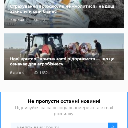
Страхування врожаю, як не «молитися» на дощ і
захистити свій бізнес
7 липня
519
Нові критерії критичності підприємств — що це
означає для агробізнесу
8 липня
1 632
Не пропусти останні новини!
Підписуйся на наші соціальні мережі та e-mail
розсилку.