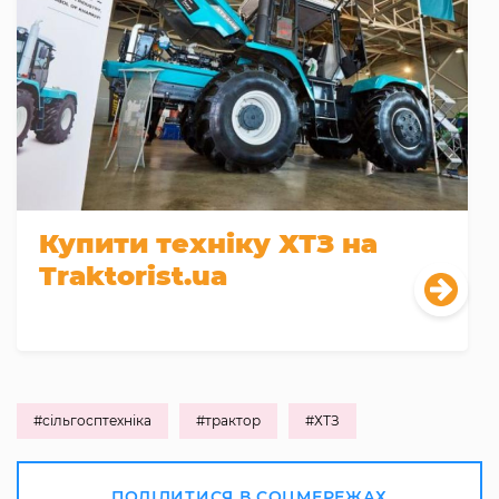
Купити техніку ХТЗ на
Traktorist.ua
#сільгосптехніка
#трактор
#ХТЗ
ПОДІЛИТИСЯ В СОЦМЕРЕЖАХ