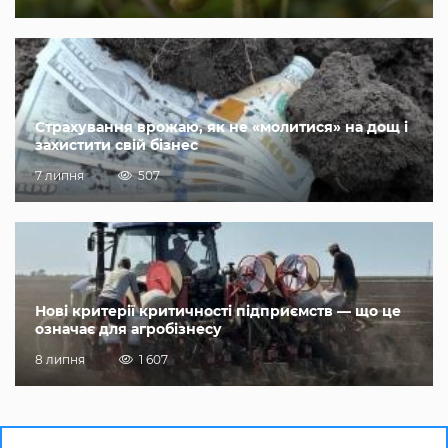
Страхування врожаю, як не «молитися» на дощ і
захистити свій бізнес
7 липня
507
Нові критерії критичності підприємств — що це
означає для агробізнесу
8 липня
1 607