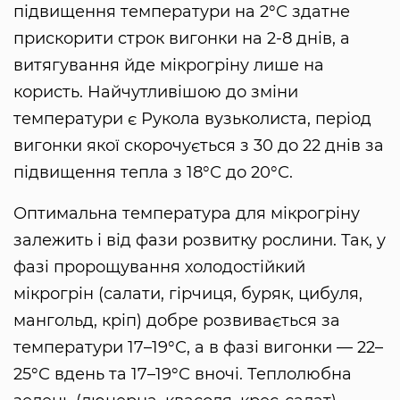
підвищення температури на 2°С здатне
прискорити строк вигонки на 2-8 днів, а
витягування йде мікрогріну лише на
користь. Найчутливішою до зміни
температури є Рукола вузьколиста, період
вигонки якої скорочується з 30 до 22 днів за
підвищення тепла з 18°С до 20°С.
Оптимальна температура для мікрогріну
залежить і від фази розвитку рослини. Так, у
фазі пророщування холодостійкий
мікрогрін (салати, гірчиця, буряк, цибуля,
мангольд, кріп) добре розвивається за
температури 17–19°С, а в фазі вигонки — 22–
25°С вдень та 17–19°С вночі. Теплолюбна