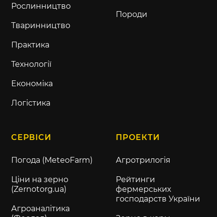
Рослинництво
Породи
Тваринництво
Практика
Технології
Економіка
Логістика
СЕРВІСИ
ПРОЕКТИ
Погода (MeteoFarm)
Агротрилогія
Ціни на зерно
Рейтинги
(Zernotorg.ua)
фермерських
господарств України
Агроаналітика