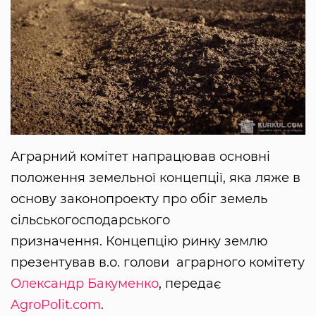
Аграрний комітет напрацював основні
положення земельної концепції, яка ляже в
основу законопроекту про обіг земель
сільськогосподарського
призначення. Концепцію ринку землю
презентував в.о. голови аграрного комітету
Олександр Бакуменко
, передає
AgroPolit.com
.