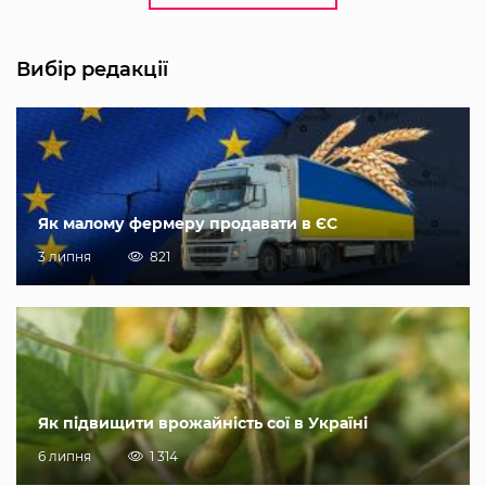
Вибір редакції
Як малому фермеру продавати в ЄС
3 липня
821
Як підвищити врожайність сої в Україні
6 липня
1 314