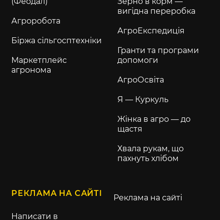
(Феодал)
Зерно в корм —
вигідна переробка
Агроробота
АгроЕкспедиція
Біржа сільгосптехніки
Гранти та програми
Маркетплейс
допомоги
агронома
АгроОсвіта
Я — Куркуль
Жінка в агро — до
щастя
Хвала рукам, що
пахнуть хлібом
РЕКЛАМА НА САЙТІ
Реклама на сайті
Написати в