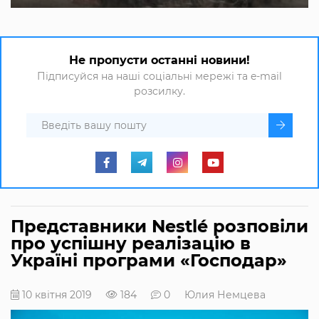
Не пропусти останні новини!
Підписуйся на наші соціальні мережі та e-mail
розсилку.
Представники Nestlé розповіли
про успішну реалізацію в
Україні програми «Господар»
10 квітня 2019
184
0
Юлия Немцева