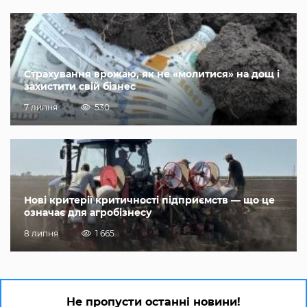
Страхування врожаю, як не «молитися» на дощ і
захистити свій бізнес
7 липня
530
Нові критерії критичності підприємств — що це
означає для агробізнесу
8 липня
1 665
Не пропусти останні новини!