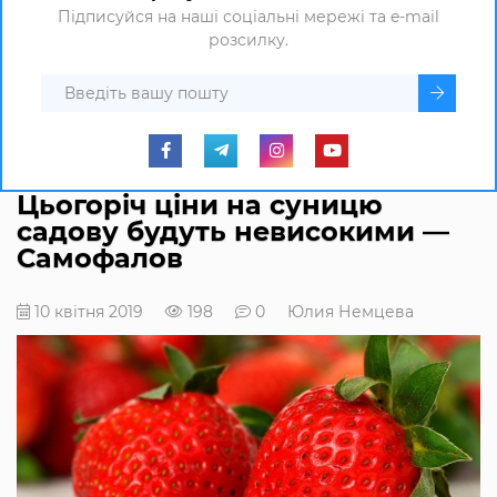
Підписуйся на наші соціальні мережі та e-mail
розсилку.
Цьогоріч ціни на суницю
садову будуть невисокими —
Самофалов
10 квітня 2019
198
0
Юлия Немцева