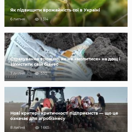
Як підвищити врожайність сої в Україні
6 липня
1 314
Страхування врожаю, як не «молитися» на дощ і
захистити свій бізнес
7 липня
530
Нові критерії критичності підприємств — що це
означає для агробізнесу
8 липня
1 665