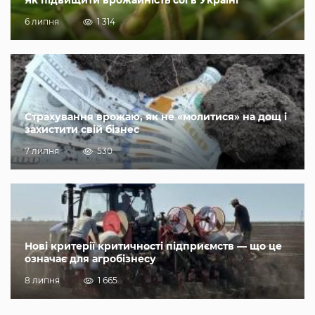
Як підвищити врожайність сої в Україні
6 липня
1 314
Страхування врожаю, як не «молитися» на дощ і
захистити свій бізнес
7 липня
530
Нові критерії критичності підприємств — що це
означає для агробізнесу
8 липня
1 665