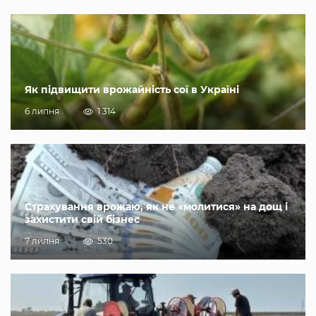
Як підвищити врожайність сої в Україні
6 липня
1 314
Страхування врожаю, як не «молитися» на дощ і
захистити свій бізнес
7 липня
530