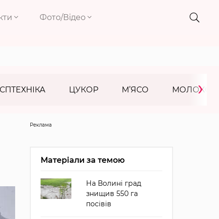
кти
Фото/Відео
›
СПТЕХНІКА
ЦУКОР
М’ЯСО
МОЛОКО
Реклама
Матеріали за темою
На Волині град
знищив 550 га
посівів