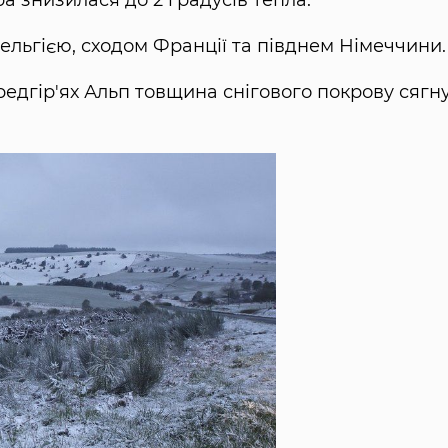
ра знизилася до 2 градусів тепла.
льгією, сходом Франції та півднем Німеччини.
передгір'ях Альп товщина снігового покрову сягн