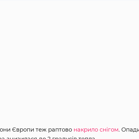
гіони Європи теж раптово
накрило снігом
. Опад