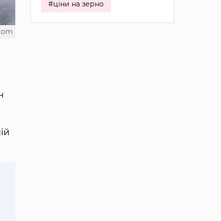
#ціни на зерно
.com
ч
ій