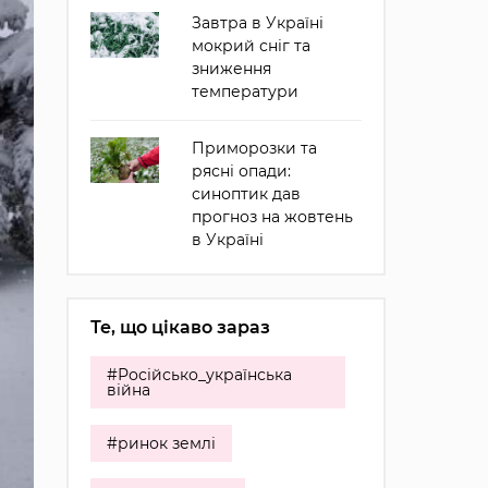
Завтра в Україні
мокрий сніг та
зниження
температури
Приморозки та
рясні опади:
синоптик дав
прогноз на жовтень
в Україні
Те, що цікаво зараз
#Російсько_українська
війна
#ринок землі