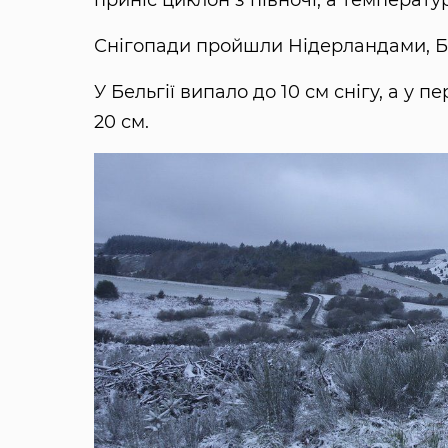
приніс циклон з півночі, а температу
Снігопади пройшли Нідерландами, Бе
У Бельгії випало до 10 см снігу, а у 
20 см.