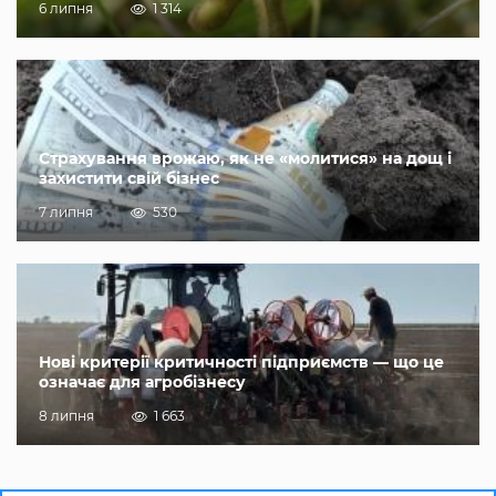
6 липня
1 314
Страхування врожаю, як не «молитися» на дощ і
захистити свій бізнес
7 липня
530
Нові критерії критичності підприємств — що це
означає для агробізнесу
8 липня
1 663