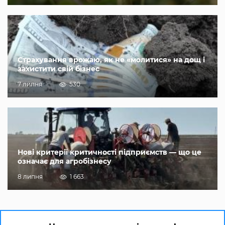
Страхування врожаю, як не «молитися» на дощ і
захистити свій бізнес
7 липня
530
Нові критерії критичності підприємств — що це
означає для агробізнесу
8 липня
1 663