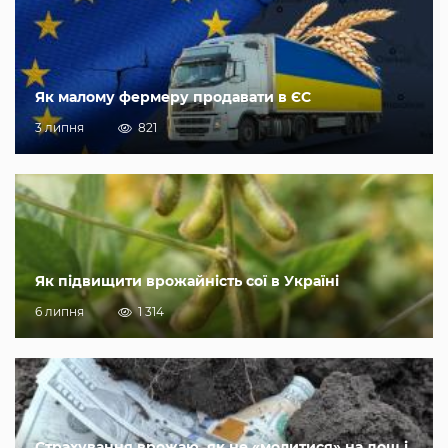
Як малому фермеру продавати в ЄС
3 липня
821
Як підвищити врожайність сої в Україні
6 липня
1 314
Страхування врожаю, як не «молитися» на дощ і