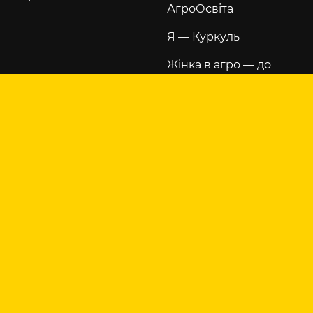
АгроОсвіта
Я — Куркуль
Жінка в агро — до
щастя
Хвала рукам, що
пахнуть хлібом
РЕКЛАМА НА САЙТІ
Реклама на сайті
Написати в
рекламний відділ
KURKUL.COM
Контакти
Про нас
Правила