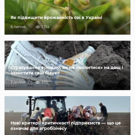
Як підвищити врожайність сої в Україні
6 липня
1 314
Страхування врожаю, як не «молитися» на дощ і
захистити свій бізнес
7 липня
530
Нові критерії критичності підприємств — що це
означає для агробізнесу