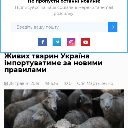
Не пропусти останні новини!
Підписуйся на наші соціальні мережі та e-mail
розсилку.
Живих тварин Україна
імпортуватиме за новими
правилами
28 травня 2019
536
0
Оля Мартыненко