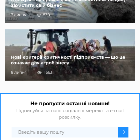
захистити свій бізнес
7 липня
530
Нові критерії критичності підприємств — що це
означає для агробізнесу
8 липня
1 663
Не пропусти останні новини!
Підписуйся на наші соціальні мережі та e-mail
розсилку.