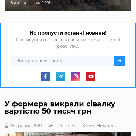
8 липня
1 663
Не пропусти останні новини!
Підписуйся на наші соціальні мережі та e-mail
розсилку.
У фермера викрали сівалку
вартістю 50 тисяч грн
28 травня 2019
1021
0
Юлия Немцева