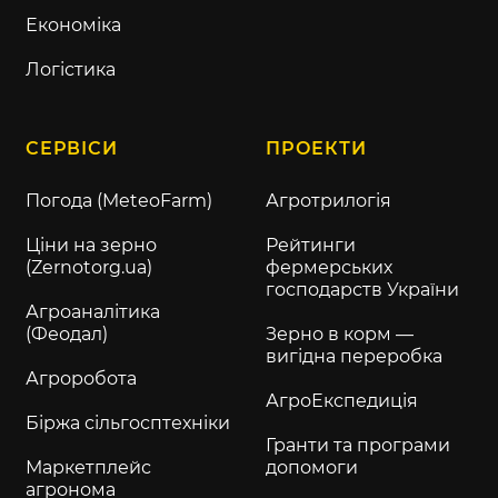
Економіка
Логістика
СЕРВІСИ
ПРОЕКТИ
Погода (MeteoFarm)
Агротрилогія
Ціни на зерно
Рейтинги
(Zernotorg.ua)
фермерських
господарств України
Агроаналітика
(Феодал)
Зерно в корм —
вигідна переробка
Агроробота
АгроЕкспедиція
Біржа сільгосптехніки
Гранти та програми
Маркетплейс
допомоги
агронома