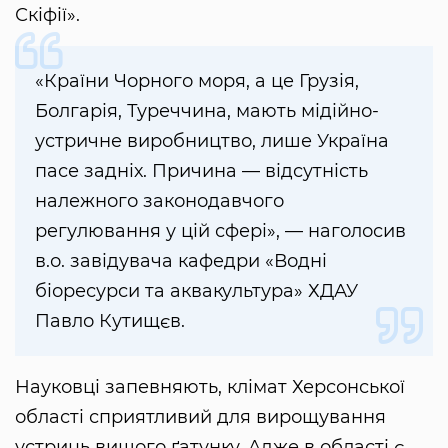
Скіфії».
«Країни Чорного моря, а це Грузія,
Болгарія, Туреччина, мають мідійно-
устричне виробництво, лише Україна
пасе задніх. Причина — відсутність
належного законодавчого
регулювання у цій сфері», — наголосив
в.о. завідувача кафедри «Водні
біоресурси та аквакультура» ХДАУ
Павло Кутищєв.
Науковці запевняють, клімат Херсонської
області сприятливий для вирощування
устриць вищого ґатунку. Адже в області є