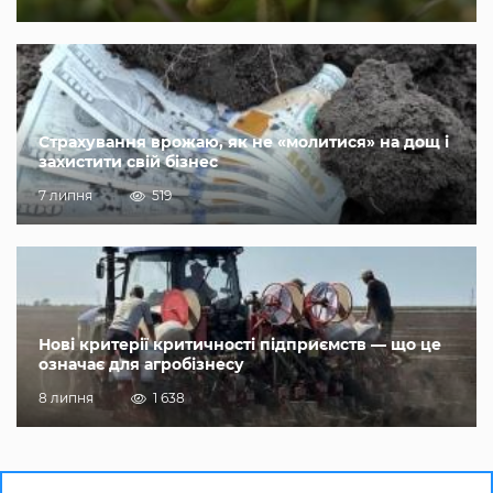
Страхування врожаю, як не «молитися» на дощ і
захистити свій бізнес
7 липня
519
Нові критерії критичності підприємств — що це
означає для агробізнесу
8 липня
1 638