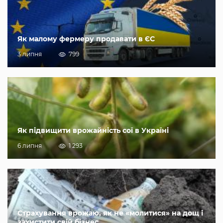
Як малому фермеру продавати в ЄС
3 липня
799
Як підвищити врожайність сої в Україні
6 липня
1 293
Страхування врожаю, як не «молитися» на дощ і
захистити свій бізнес