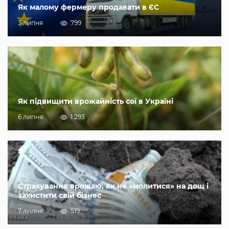
Як малому фермеру продавати в ЄС
3 липня
799
Як підвищити врожайність сої в Україні
6 липня
1 293
Страхування врожаю, як не «молитися» на дощ і
захистити свій бізнес
7 липня
519