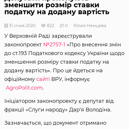
зменшити розмір ставки
податку на додану вартість
31 січня 2020
822
0
Юлия Немцева
У Верховній Раді зареєстрували
законопроект
№2757-1
«Про внесення змін
до ст.193 Податкового кодексу України щодо
зменшення розміру ставки податку на
додану вартість». Про це йдеться на
офіційному
сайті
ВРУ, інформує
AgroPolit.com
.
Ініціатором законопроекту є депутат від
фракції «Слуги народу» Дар'я Володіна.
Зазначається, що документ отримано