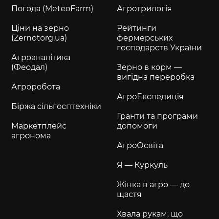
Погода (MeteoFarm)
Агротрилогія
Ціни на зерно
Рейтинги
(Zernotorg.ua)
фермерських
господарств України
Агроаналітика
(Феодал)
Зерно в корм —
вигідна переробка
Агроробота
АгроЕкспедиція
Біржа сільгосптехніки
Гранти та програми
Маркетплейс
допомоги
агронома
АгроОсвіта
Я — Куркуль
Жінка в агро — до
щастя
Хвала рукам, що