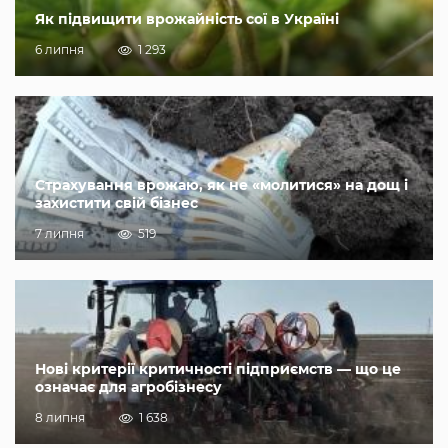
Як підвищити врожайність сої в Україні
6 липня
1 293
Страхування врожаю, як не «молитися» на дощ і
захистити свій бізнес
7 липня
519
Нові критерії критичності підприємств — що це
означає для агробізнесу
8 липня
1 638