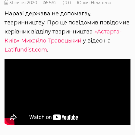
31 січня 2020
562
0
Юлия Немцева
Наразі держава не допомагає
тваринництву. Про це повідомив повідомив
керівник відділу тваринництва
«Астарта-
Київ»
Михайло Травецький
у відео на
Latifundist.com
.