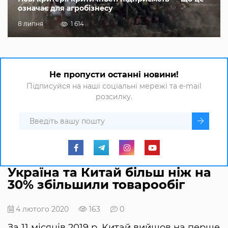
означає для агробізнесу
8 липня
1 614
Не пропусти останні новини!
Підписуйся на наші соціальні мережі та e-mail
розсилку.
Україна та Китай більш ніж на
30% збільшили товарообіг
4 лютого 2020
163
0
За 11 місяців 2019 р. Китай вийшов на перше