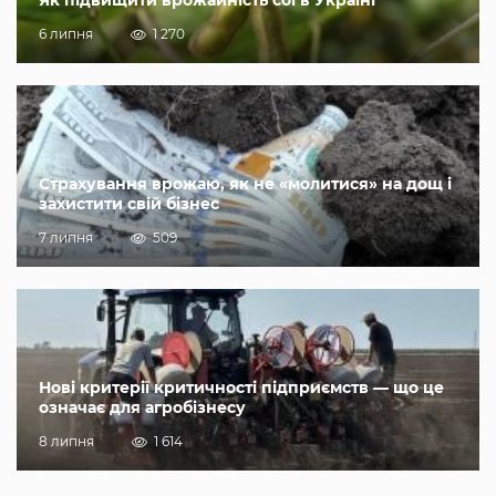
Як підвищити врожайність сої в Україні
6 липня
1 270
Страхування врожаю, як не «молитися» на дощ і
захистити свій бізнес
7 липня
509
Нові критерії критичності підприємств — що це
означає для агробізнесу
8 липня
1 614