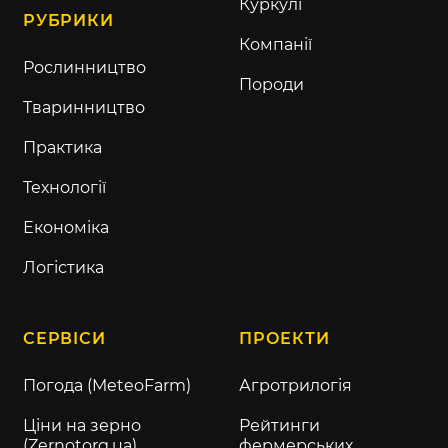
Куркулі
РУБРИКИ
Компанії
Рослинництво
Породи
Тваринництво
Практика
Технології
Економіка
Логістика
СЕРВІСИ
ПРОЕКТИ
Погода (MeteoFarm)
Агротрилогія
Ціни на зерно
Рейтинги
(Zernotorg.ua)
фермерських