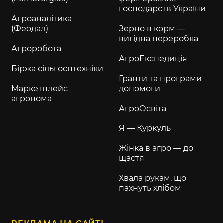
господарств України
Агроаналітика
(Феодал)
Зерно в корм —
вигідна переробка
Агроробота
АгроЕкспедиція
Біржа сільгосптехніки
Гранти та програми
Маркетплейс
допомоги
агронома
АгроОсвіта
Я — Куркуль
Жінка в агро — до
щастя
Хвала рукам, що
пахнуть хлібом