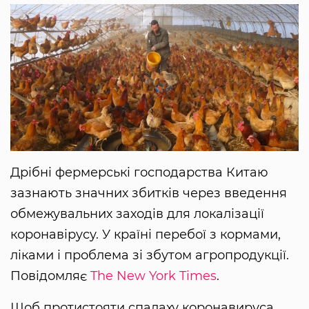
Дрібні фермерські господарства Китаю
зазнають значних збитків через введення
обмежувальних заходів для локалізації
коронавірусу. У країні перебої з кормами,
ліками і проблема зі збутом агропродукції.
Повідомляє
The New York Times
.
Щоб протистояти спалаху коронавируса,