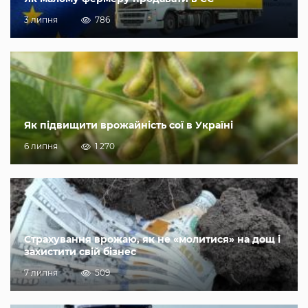
3 липня
786
Як підвищити врожайність сої в Україні
6 липня
1 270
Страхування врожаю, як не «молитися» на дощ і
захистити свій бізнес
7 липня
509