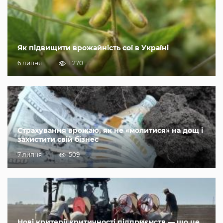
Як підвищити врожайність сої в Україні
6 липня
1 270
Страхування врожаю, як не «молитися» на дощ і
захистити свій бізнес
7 липня
509
Нові критерії критичності підприємств — що це