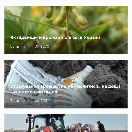
Як підвищити врожайність сої в Україні
6 липня
1 270
Страхування врожаю, як не «молитися» на дощ і
захистити свій бізнес
7 липня
509