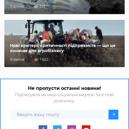
7 липня
513
Нові критерії критичності підприємств — що це
означає для агробізнесу
8 липня
1 622
Не пропусти останні новини!
Підписуйся на наші соціальні мережі та e-mail
розсилку.