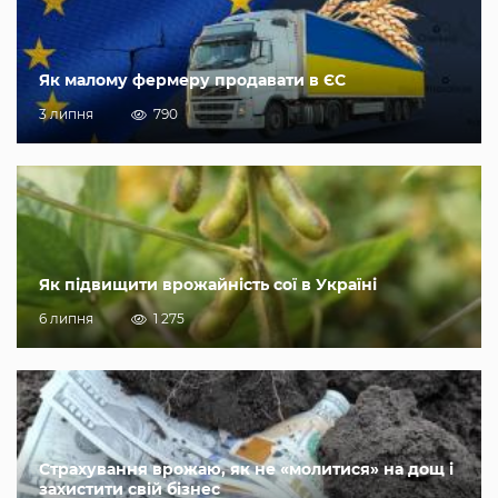
Як малому фермеру продавати в ЄС
3 липня
790
Як підвищити врожайність сої в Україні
6 липня
1 275
Страхування врожаю, як не «молитися» на дощ і
захистити свій бізнес