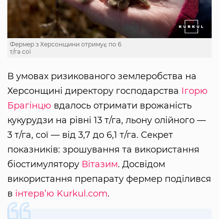
Фермер з Херсонщини отримує по 6
т/га сої
В умовах ризикованого землеробства на
Херсонщині директору господарства
Ігорю
Брагінцю
вдалось отримати врожаність
кукурудзи на рівні 13 т/га, льону олійного —
3 т/га, сої — від 3,7 до 6,1 т/га. Секрет
показників: зрошування та використання
біостимулятору
Вітазим
. Досвідом
використання препарату фермер поділився
в
інтерв’ю Kurkul.com
.