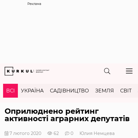
Реклама
ВСІ
УКРАЇНА
САДІВНИЦТВО
ЗЕМЛЯ
СВІТ
Оприлюднено рейтинг
активності аграрних депутатів
7 лютого 2020
62
0
Юлия Немцева