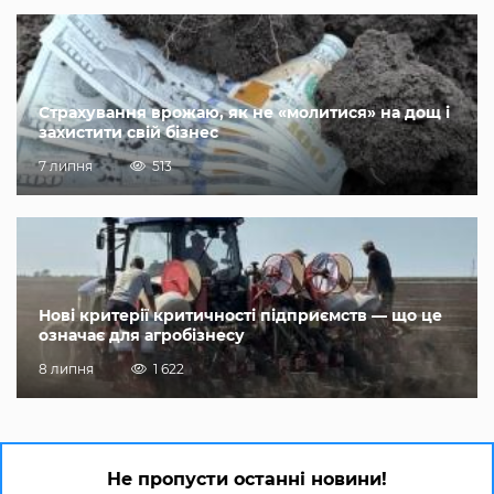
Страхування врожаю, як не «молитися» на дощ і
захистити свій бізнес
7 липня
513
Нові критерії критичності підприємств — що це
означає для агробізнесу
8 липня
1 622
Не пропусти останні новини!