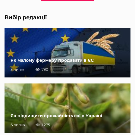
Вибір редакції
Як малому фермеру продавати в ЄС
3 липня
790
Як підвищити врожайність сої в Україні
6 липня
1 275