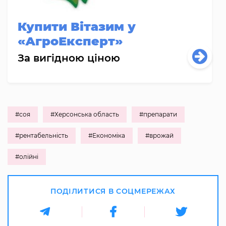
Купити Вітазим у
«АгроЕксперт»
За вигідною ціною
#соя
#Херсонська область
#препарати
#рентабельність
#Економіка
#врожай
#олійні
ПОДІЛИТИСЯ В СОЦМЕРЕЖАХ