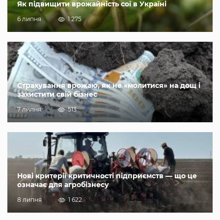
Як підвищити врожайність сої в Україні
6 липня
1 275
Страхування врожаю, як не «молитися» на дощ і
захистити свій бізнес
7 липня
513
Нові критерії критичності підприємств — що це
означає для агробізнесу
8 липня
1 622