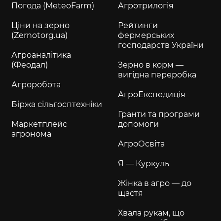
Погода (MeteoFarm)
Агротрилогія
Ціни на зерно
Рейтинги
(Zernotorg.ua)
фермерських
господарств України
Агроаналітика
(Феодал)
Зерно в корм —
вигідна переробка
Агроробота
АгроЕкспедиція
Біржа сільгосптехніки
Гранти та програми
Маркетплейс
допомоги
агронома
АгроОсвіта
Я — Куркуль
Жінка в агро — до
щастя
Хвала рукам, що