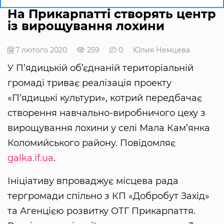
На Прикарпатті створять центр
із вирощування лохини
7 лютого 2020
259
0
Юлия Немцева
У П’ядицькій об’єднаній територіальній
громаді триває реалізація проекту
«П’ядицькі культури», котрий передбачає
створення навчально-виробничого цеху з
вирощування лохини у селі Мала Кам’янка
Коломийського району. Повідомляє
galka.if.ua
.
Ініціативу впроваджує місцева рада
тергромади спільно з КП «Добробут Захід»
та Агенцією розвитку ОТГ Прикарпаття.