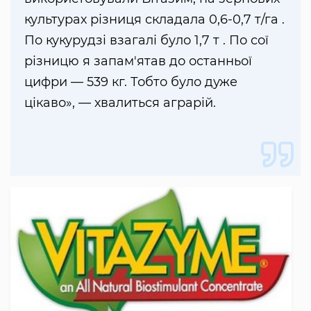
культурах різниця складала 0,6-0,7 т/га .
По кукурудзі взагалі було 1,7 т . По сої
різницю я запам'ятав до останньої
цифри — 539 кг. Тобто було дуже
цікаво», — хвалиться аграрій.