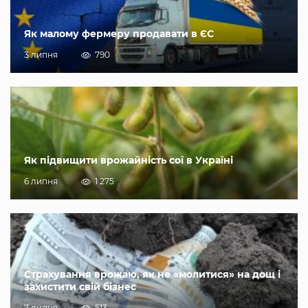
Як малому фермеру продавати в ЄС
3 липня
790
Як підвищити врожайність сої в Україні
6 липня
1 275
Страхування врожаю, як не «молитися» на дощ і
захистити свій бізнес
7 липня
513