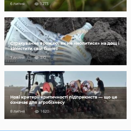
6 липня
1 273
Страхування врожаю, як не «молитися» на дощ і
захистити свій бізнес
7 липня
510
Нові критерії критичності підприємств — що це
означає для агробізнесу
8 липня
1 620