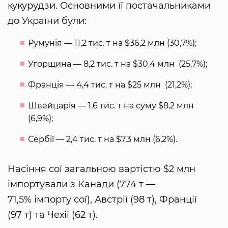
кукурудзи. Основними її постачальниками
до України були:
Румунія — 11,2 тис. т на $36,2 млн (30,7%);
Угорщина — 8,2 тис. т на $30,4 млн (25,7%);
Франція — 4,4 тис. т на $25 млн (21,2%);
Швейцарія — 1,6 тис. т на суму $8,2 млн
(6,9%);
Сербії — 2,4 тис. т на $7,3 млн (6,2%).
Насіння сої загальною вартістю $2 млн
імпортували з Канади (774 т —
71,5% імпорту сої), Австрії (98 т), Франції
(97 т) та Чехії (62 т).