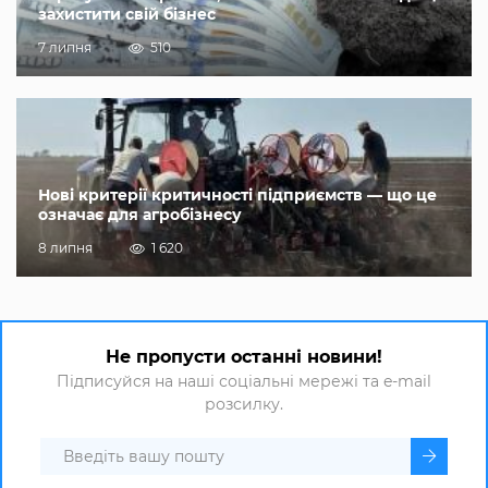
захистити свій бізнес
7 липня
510
Нові критерії критичності підприємств — що це
означає для агробізнесу
8 липня
1 620
Не пропусти останні новини!
Підписуйся на наші соціальні мережі та e-mail
розсилку.