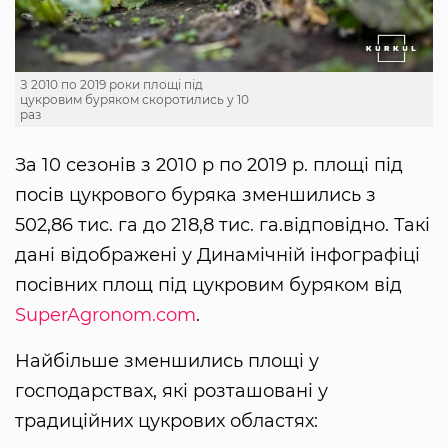
З 2010 по 2019 роки площі під
цукровим буряком скоротились у 10
раз
За 10 сезонів з 2010 р по 2019 р. площі під
посів цукрового буряка зменшились з
502,86 тис. га до 218,8 тис. га.відповідно. Такі
дані відображені у Динамічній інфографіці
посівних площ під цукровим буряком від
SuperAgronom.com
.
Найбільше зменшились площі у
господарствах, які розташовані у
традиційних цукрових областях: