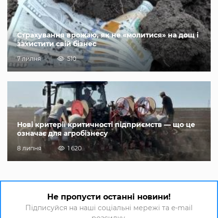
Страхування врожаю, як не «молитися» на дощ і
захистити свій бізнес
7 липня
510
Нові критерії критичності підприємств — що це
означає для агробізнесу
8 липня
1 620
Не пропусти останні новини!
Підписуйся на наші соціальні мережі та e-mail
розсилку.