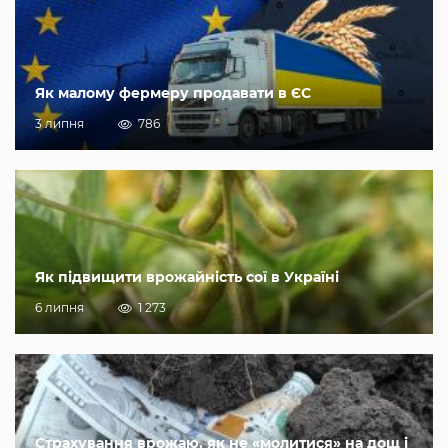
Як малому фермеру продавати в ЄС
3 липня
786
Як підвищити врожайність сої в Україні
6 липня
1 273
Страхування врожаю, як не «молитися» на дощ і