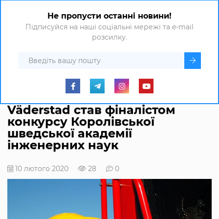
Не пропусти останні новини!
Підписуйся на наші соціальні мережі та e-mail
розсилку.
Väderstad став фіналістом
конкурсу Королівської
шведської академії
інженерних наук
10 лютого 2020
28
0