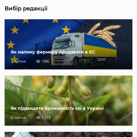
Вибір редакції
Як малому фермеру продавати в ЄС
3 липня
786
Як підвищити врожайність сої в Україні
6 липня
1 273