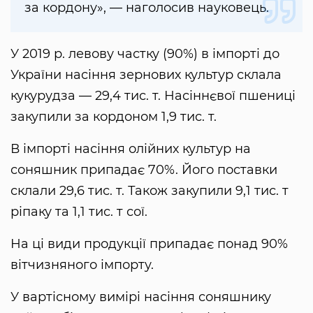
за кордону», — наголосив науковець.
У 2019 р. левову частку (90%) в імпорті до
України насіння зернових культур склала
кукурудза — 29,4 тис. т. Насіннєвої пшениці
закупили за кордоном 1,9 тис. т.
В імпорті насіння олійних культур на
соняшник припадає 70%. Його поставки
склали 29,6 тис. т. Також закупили 9,1 тис. т
ріпаку та 1,1 тис. т сої.
На ці види продукції припадає понад 90%
вітчизняного імпорту.
У вартісному вимірі насіння соняшнику