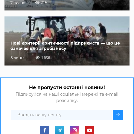
7 липня
519
Нові критерії критичності підприємств — що це
означає для агробізнесу
8 липня
1 636
Не пропусти останні новини!
Підписуйся на наші соціальні мережі та e-mail
розсилку.