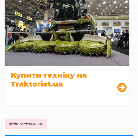
Купити техніку на
Traktorist.ua
#сільгосптехніка