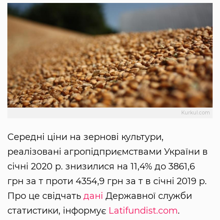
Kurkul.com
Середні ціни на зернові культури,
реалізовані агропідприємствами України в
січні 2020 р. знизилися на 11,4% до 3861,6
грн за т проти 4354,9 грн за т в січні 2019 р.
Про це свідчать
дані
Державної служби
статистики, інформує
Latifundist.com
.