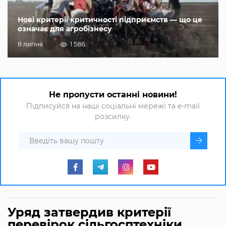
Нові критерії критичності підприємств — що це
означає для агробізнесу
8 липня
1 586
Не пропусти останні новини!
Підписуйся на наші соціальні мережі та e-mail
розсилку.
Уряд затвердив критерії
перевірок сільгосптехніки