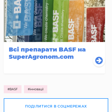
Всі препарати BASF на
SuperAgronom.com
#BASF
#інновації
ПОДІЛИТИСЯ В СОЦМЕРЕЖАХ