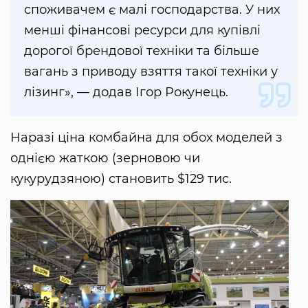
споживачем є малі господарства. У них
менші фінансові ресурси для купівлі
дорогої брендової техніки та більше
вагань з приводу взяття такої техніки у
лізинг», — додав Ігор Рокунець.
Наразі ціна комбайна для обох моделей з
однією жаткою (зерновою чи
кукурудзяною) становить $129 тис.