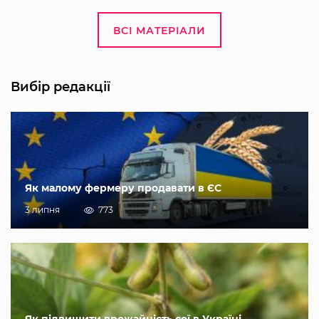
ВСІ МАТЕРІАЛИ
Вибір редакції
Як малому фермеру продавати в ЄС
3 липня
773
Як підвищити врожайність сої в Україні