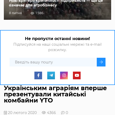
Нові критерії критичності підприємств — що це
означає для агробізнесу
8 липня
1 586
Не пропусти останні новини!
Підписуйся на наші соціальні мережі та e-mail
розсилку.
Українським аграріям вперше
презентували китайські
комбайни YTO
20 лютого 2020
4366
0