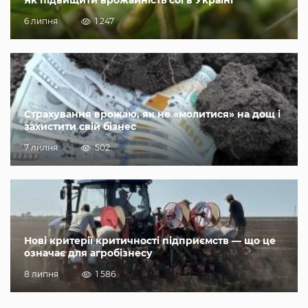
6 липня
1 247
Страхування врожаю, як не «молитися» на дощ і
захистити свій бізнес
7 липня
502
Нові критерії критичності підприємств — що це
означає для агробізнесу
8 липня
1 586