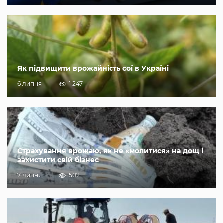
Як підвищити врожайність сої в Україні
6 липня
1 247
Страхування врожаю, як не «молитися» на дощ і
захистити свій бізнес
7 липня
502