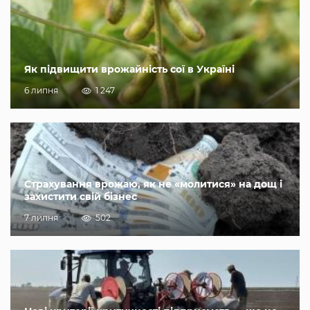
Як підвищити врожайність сої в Україні
6 липня
1 247
Страхування врожаю, як не «молитися» на дощ і
захистити свій бізнес
7 липня
502