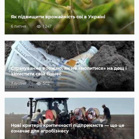
Як підвищити врожайність сої в Україні
6 липня
1 247
Страхування врожаю, як не «молитися» на дощ і
захистити свій бізнес
7 липня
502
Нові критерії критичності підприємств — що це
означає для агробізнесу