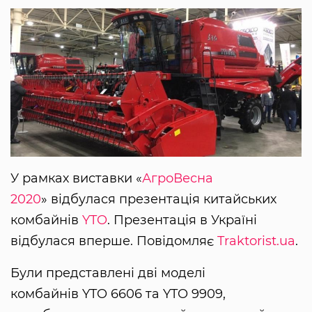
У рамках виставки «
АгроВесна
2020
» відбулася презентація китайських
комбайнів
YTO
. Презентація в Україні
відбулася вперше. Повідомляє
Traktorist.ua
.
Були представлені дві моделі
комбайнів YTO 6606 та YTO 9909,