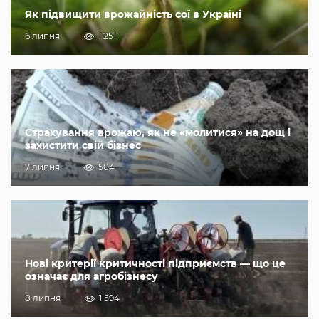
Як підвищити врожайність сої в Україні
6 липня
1 251
Страхування врожаю, як не «молитися» на дощ і
захистити свій бізнес
7 липня
504
Нові критерії критичності підприємств — що це
означає для агробізнесу
8 липня
1 594