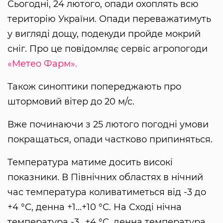
Сьогодні, 24 лютого, опади охоплять всю
територію України. Опади переважатимуть
у вигляді дощу, подекуди пройде мокрий
сніг. Про це повідомляє сервіс агропогоди
«Метео Фарм».
Також синоптики попереджають про
штормовий вітер до 20 м/с.
Вже починаючи з 25 лютого погодні умови
покращаться, опади частково припиняться.
Температура матиме досить високі
показники. В Північних областях в нічний
час температура коливатиметься від -3 до
+4 °С, денна +1…+10 °С. На Сході нічна
температура -3…+4 °С, денна температура