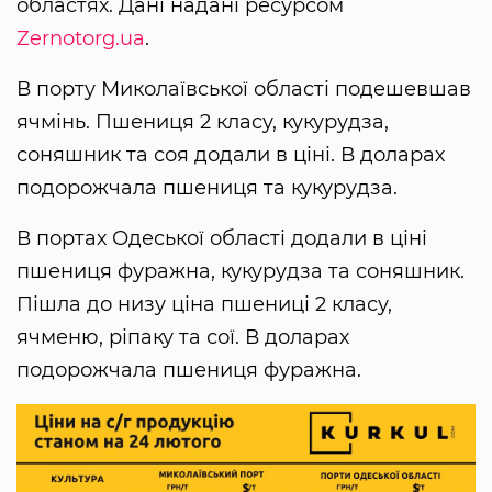
областях. Дані надані ресурсом
Zernotorg.ua
.
В порту Миколаївської області подешевшав
ячмінь. Пшениця 2 класу, кукурудза,
соняшник та соя додали в ціні. В доларах
подорожчала пшениця та кукурудза.
В портах Одеської області додали в ціні
пшениця фуражна, кукурудза та соняшник.
Пішла до низу ціна пшениці 2 класу,
ячменю, ріпаку та сої. В доларах
подорожчала пшениця фуражна.