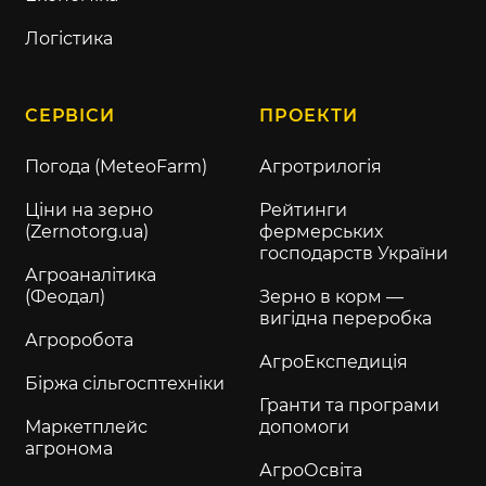
Логістика
СЕРВІСИ
ПРОЕКТИ
Погода (MeteoFarm)
Агротрилогія
Ціни на зерно
Рейтинги
(Zernotorg.ua)
фермерських
господарств України
Агроаналітика
(Феодал)
Зерно в корм —
вигідна переробка
Агроробота
АгроЕкспедиція
Біржа сільгосптехніки
Гранти та програми
Маркетплейс
допомоги
агронома
АгроОсвіта