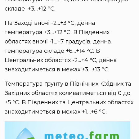
складе +3…+12 °С.
На Заході вночі -2…+3 °С, денна
температура +3…+12 °С. В Південних
областях вночі -1…+7 градусів, денна
температура складе +6…+14 °С. В
Центральних областях -2…+4 °С, денна
знаходитиметься в межах +3…+13 °С.
Температура ґрунту в Північних, Східних та
Західних областях коливатиметься від 0 до
+5 °С. В Південних та Центральних областях
знаходитиметься в межах +1…+6 °С.