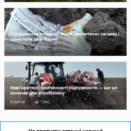
Страхування врожаю, як не «молитися» на дощ і
захистити свій бізнес
7 липня
504
Нові критерії критичності підприємств — що це
означає для агробізнесу
8 липня
1 594