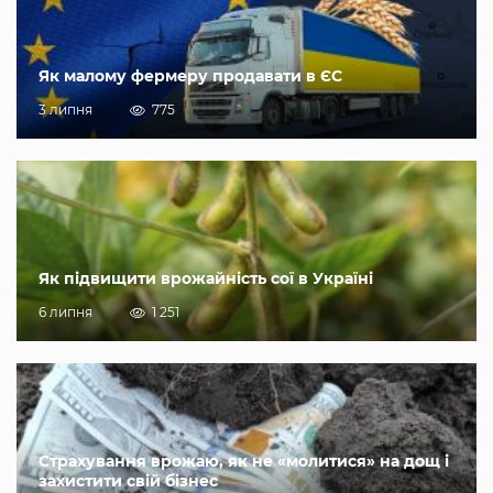
Як малому фермеру продавати в ЄС
3 липня
775
Як підвищити врожайність сої в Україні
6 липня
1 251
Страхування врожаю, як не «молитися» на дощ і
захистити свій бізнес