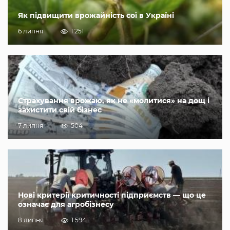
Як підвищити врожайність сої в Україні
6 липня
1 251
Страхування врожаю, як не «молитися» на дощ і
захистити свій бізнес
7 липня
504
Нові критерії критичності підприємств — що це
означає для агробізнесу
8 липня
1 594