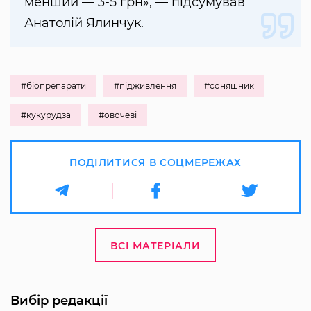
менший — 3-5 грн», — підсумував
Анатолій Ялинчук.
#біопрепарати
#підживлення
#соняшник
#кукурудза
#овочеві
ПОДІЛИТИСЯ В СОЦМЕРЕЖАХ
ВСІ МАТЕРІАЛИ
Вибір редакції