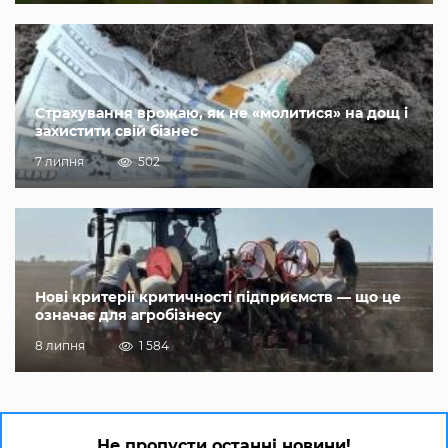
Страхування врожаю, як не «молитися» на дощ і
захистити свій бізнес
7 липня
502
Нові критерії критичності підприємств — що це
означає для агробізнесу
8 липня
1 584
Не пропусти останні новини!