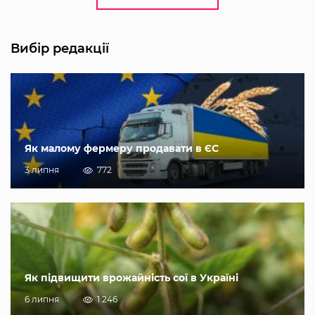
Вибір редакції
Як малому фермеру продавати в ЄС
3 липня
772
Як підвищити врожайність сої в Україні
6 липня
1 246