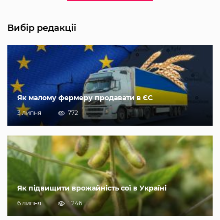
Вибір редакції
Як малому фермеру продавати в ЄС
3 липня
772
Як підвищити врожайність сої в Україні
6 липня
1 246