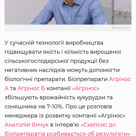
Kurkul.com
У сучасній технології виробництва
підвищувати якість і кількість вирощеної
сільськогосподарської продукції без
негативних наслідків можуть допомогти
біологічні препарати. Біопрепарати
Агрінос
А
та
Агрінос Б
компанії
«Агрінос»
збільшують врожайність кукурудзи та
соняшника на 7-10%. Про це розповів
менеджера із розвитку компанії «Агрінос»
Анатолій Янчук
в інтерв’ю
«Скепсис до
біопрепаратів розбивається об результати»