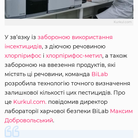
Kurkul.com
У зв’язку із
забороною використання
інсектицидів
, з діючою речовиною
хлорпірифос
і
хлорпірифос-метил
, а також
забороною на ввезення продуктів, які
містять ці речовини, команда
BiLab
розробила технологію точного визначення
залишкової кількості цих пестицидів. Про
це
Kurkul.com.
повідомив директор
лабораторії харчової безпеки BiLab
Максим
Добровольський
.