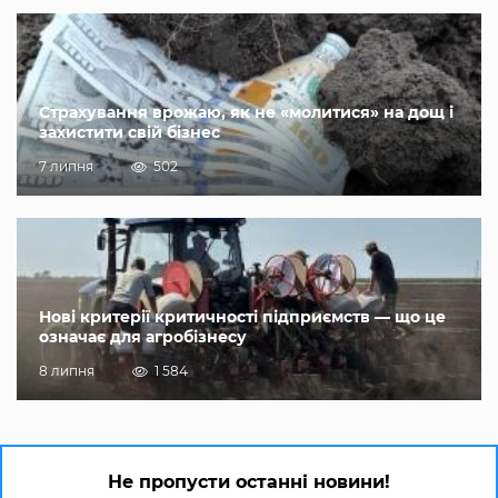
Страхування врожаю, як не «молитися» на дощ і
захистити свій бізнес
7 липня
502
Нові критерії критичності підприємств — що це
означає для агробізнесу
8 липня
1 584
Не пропусти останні новини!