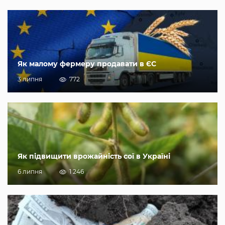
Як малому фермеру продавати в ЄС
3 липня
772
Як підвищити врожайність сої в Україні
6 липня
1 246