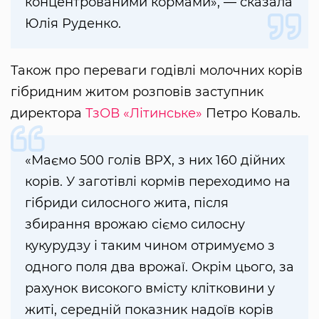
концентрованими кормами», — сказала
Юлія Руденко.
Також про переваги годівлі молочних корів
гібридним житом розповів заступник
директора
ТзОВ «Літинське»
Петро Коваль.
«Маємо 500 голів ВРХ, з них 160 дійних
корів. У заготівлі кормів переходимо на
гібриди силосного жита, після
збирання врожаю сіємо силосну
кукурудзу і таким чином отримуємо з
одного поля два врожаї. Окрім цього, за
рахунок високого вмісту клітковини у
житі, середній показник надоїв корів