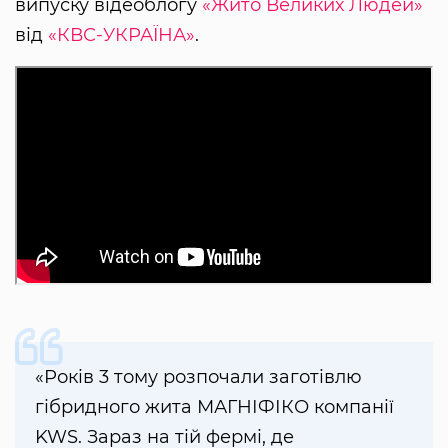
випуску відеоблогу
«Жито Великих Людей»
від
«КВС-УКРАЇНА»
.
«Років 3 тому розпочали заготівлю
гібридного жита МАГНІФІКО компанії
KWS. Зараз на тій фермі, де