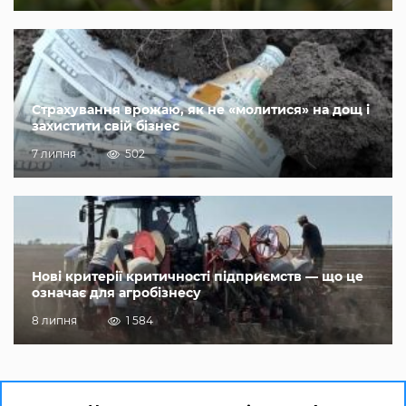
Страхування врожаю, як не «молитися» на дощ і
захистити свій бізнес
7 липня
502
Нові критерії критичності підприємств — що це
означає для агробізнесу
8 липня
1 584