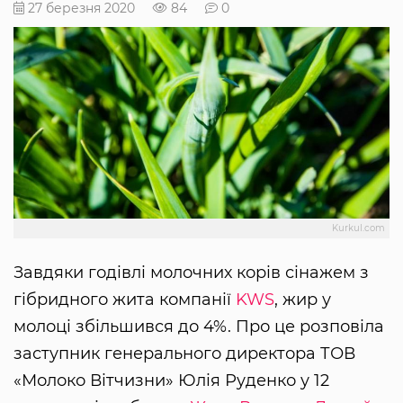
27 березня 2020
84
0
Kurkul.com
Завдяки годівлі молочних корів сінажем з
гібридного жита компанії
KWS
, жир у
молоці збільшився до 4%. Про це розповіла
заступник генерального директора ТОВ
«Молоко Вітчизни» Юлія Руденко у 12