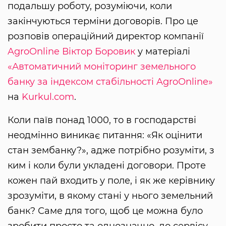
подальшу роботу, розуміючи, коли
закінчуються терміни договорів. Про це
розповів операційний директор компанії
AgroOnline
Віктор Боровик
у матеріалі
«Автоматичний моніторинг земельного
банку за індексом стабільності AgroОnline»
на
Kurkul.com
.
Коли паїв понад 1000, то в господарстві
неодмінно виникає питання: «Як оцінити
стан зембанку?», адже потрібно розуміти, з
ким і коли були укладені договори. Проте
кожен пай входить у поле, і як же керівнику
зрозуміти, в якому стані у нього земельний
банк? Саме для того, щоб це можна було
зробити просто та однозначно, до сервісу