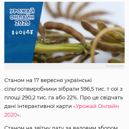
Kurkul.com
Станом на 17 вересня українські
сільгоспвиробники зібрали 596,5 тис. т сої з
площі 290,2 тис. га або 22%. Про це свідчать
дані інтерактивної карти
«Урожай Онлайн
2020»
.
Станом на звітну дату за валовим збором