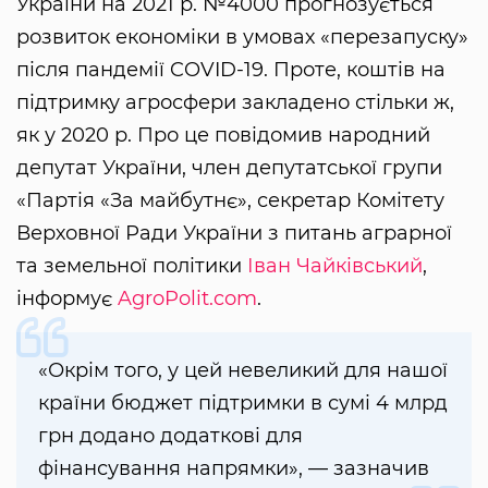
України на 2021 р. №4000 прогнозується
розвиток економіки в умовах «перезапуску»
після пандемії COVID-19. Проте, коштів на
підтримку агросфери закладено стільки ж,
як у 2020 р. Про це повідомив народний
депутат України, член депутатської групи
«Партія «За майбутнє», секретар Комітету
Верховної Ради України з питань аграрної
та земельної політики
Іван Чайківський
,
інформує
AgroPolit.com
.
«Окрім того, у цей невеликий для нашої
країни бюджет підтримки в сумі 4 млрд
грн додано додаткові для
фінансування напрямки», — зазначив