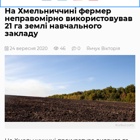
На Хмельниччині фермер
неправомірно використовував
21 га землі навчального
закладу
24 вересня 2020
46
0
Янчук Вікторія
Kurkul.com