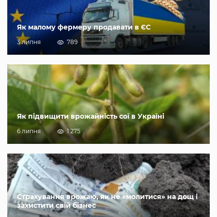
Як малому фермеру продавати в ЄС
3 липня
789
Як підвищити врожайність сої в Україні
6 липня
1 275
Страхування врожаю, як не «молитися» на дощ і
захистити свій бізнес