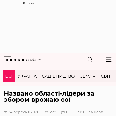
Реклама
ВСІ
УКРАЇНА
САДІВНИЦТВО
ЗЕМЛЯ
СВІТ
Названо області-лідери за
збором врожаю сої
24 вересня 2020
228
0
Юлия Немцева