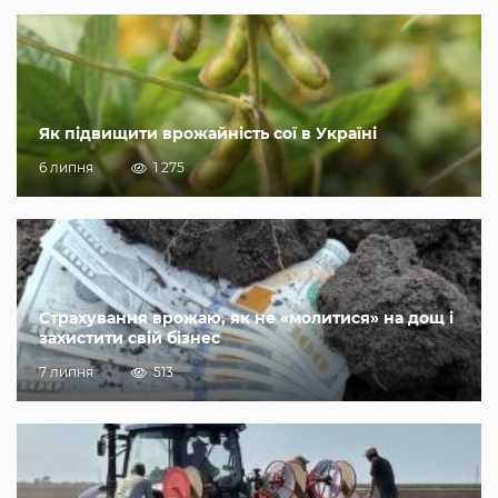
Як підвищити врожайність сої в Україні
6 липня
1 275
Страхування врожаю, як не «молитися» на дощ і
захистити свій бізнес
7 липня
513