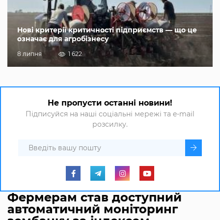
Нові критерії критичності підприємств — що це
означає для агробізнесу
8 липня
1 622
Не пропусти останні новини!
Підписуйся на наші соціальні мережі та e-mail
розсилку.
Фермерам став доступний
автоматичний моніторинг