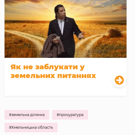
Як не заблукати у
земельних питаннях
#земельна ділянка
#прокуратура
#Хмельницька область