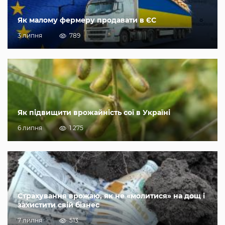
Як малому фермеру продавати в ЄС
3 липня
789
Як підвищити врожайність сої в Україні
6 липня
1 275
Страхування врожаю, як не «молитися» на дощ і
захистити свій бізнес
7 липня
513