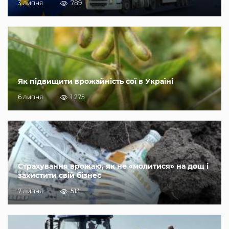
3 липня
789
Як підвищити врожайність сої в Україні
6 липня
1 275
Страхування врожаю, як не «молитися» на дощ і
захистити свій бізнес
7 липня
513