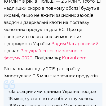
18 млн т в рік, в Польщі — 2,5 млн т. Тобто, ці
надлишки скоро в повному обсязі будуть в
Україні, якщо не вжити захисних заходів,
вводячи дзеркальні квоти на поставку
молочних продуктів для ЄС. Про це
повідомив голова спілки молочних
підприємств України
Вадим Чагаровський
під час
Всеукраїнського молочного
форуму-2020
. Повідомляє
Kurkul.com
.
Він зазначив, що у 2019 р. в країну
імпортували 0,5 млн т молочних продуктів.
«За офіційними даними Україна посідає
18 місце у світі по виробництву молока
(9,8 млн т молока на рік). У реальності в