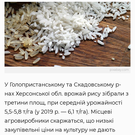
pixabay.com
У Голопристанському та Скадовському р-
нах Херсонської обл. врожай рису зібрали з
третини площ, при середній урожайності
5,5-5,8 т/га (у 2019 р. — 6,1 т/га). Місцеві
агровиробники скаржаться, що низькі
закупівельні ціни на культуру не дають