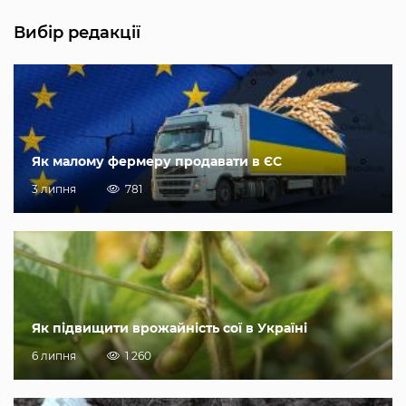
Вибір редакції
Як малому фермеру продавати в ЄС
3 липня
781
Як підвищити врожайність сої в Україні
6 липня
1 260