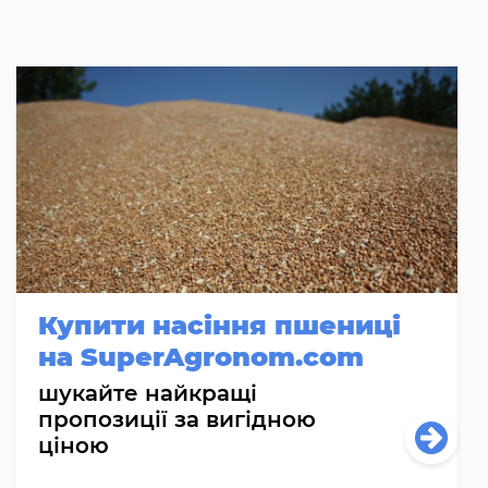
Купити насіння пшениці
на SuperAgronom.com
шукайте найкращі
пропозиції за вигідною
ціною