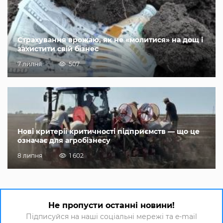
Страхування врожаю, як не «молитися» на дощ і
захистити свій бізнес
7 липня
507
Нові критерії критичності підприємств — що це
означає для агробізнесу
8 липня
1 602
Не пропусти останні новини!
Підписуйся на наші соціальні мережі та e-mail