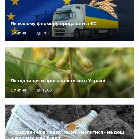
Як малому фермеру продавати в ЄС
3 липня
781
Як підвищити врожайність сої в Україні
6 липня
1 260
Страхування врожаю, як не «молитися» на дощ і
захистити свій бізнес