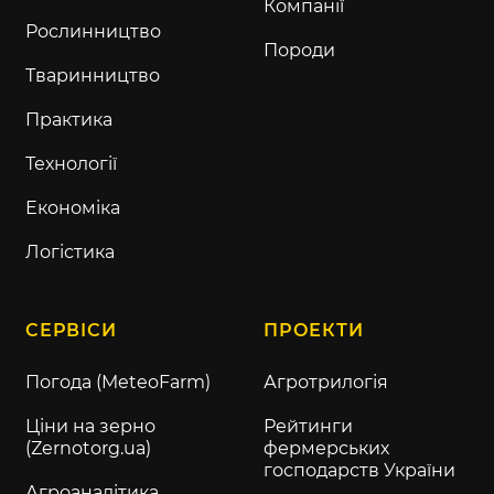
Компанії
Рослинництво
Породи
Тваринництво
Практика
Технології
Економіка
Логістика
СЕРВІСИ
ПРОЕКТИ
Погода (MeteoFarm)
Агротрилогія
Ціни на зерно
Рейтинги
(Zernotorg.ua)
фермерських
господарств України
Агроаналітика