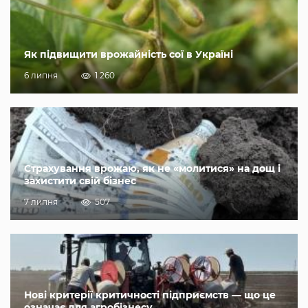
Як підвищити врожайність сої в Україні
6 липня
1 260
Страхування врожаю, як не «молитися» на дощ і
захистити свій бізнес
7 липня
507
Нові критерії критичності підприємств — що це
означає для агробізнесу