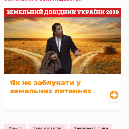
Як не заблукати у
земельних питаннях
#земля
#законодавство
#земельна ділянка