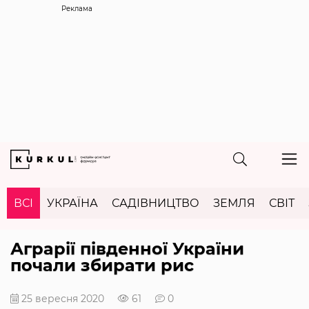
Реклама
ВСІ
УКРАЇНА
САДІВНИЦТВО
ЗЕМЛЯ
СВІТ
Аграрії південної України
почали збирати рис
25 вересня 2020
61
0