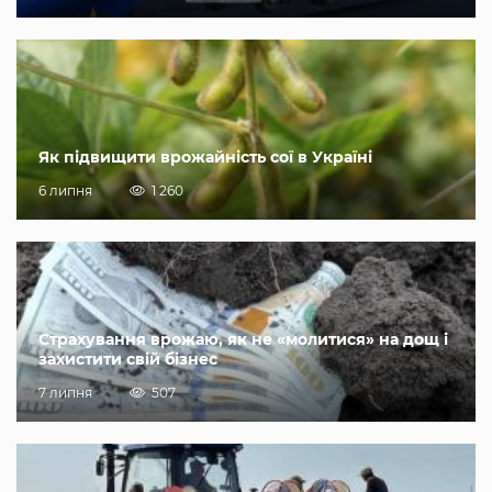
Як підвищити врожайність сої в Україні
6 липня
1 260
Страхування врожаю, як не «молитися» на дощ і
захистити свій бізнес
7 липня
507