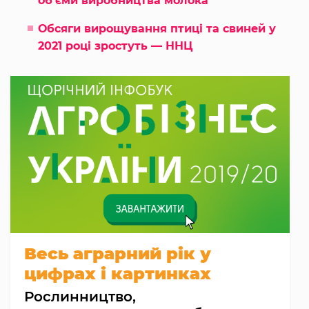
об’єми виробництва молока
Обсяги вирощування птиці та свиней у
2021 році зростуть — ННЦ
Весь аграрний рік у
цифрах і картинках
Рослинництво,