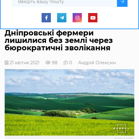
Дніпровські фермери
лишилися без землі через
бюрократичні зволікання
21 квітня 2021
98
0
Андрій Олексин
Kurkul.com