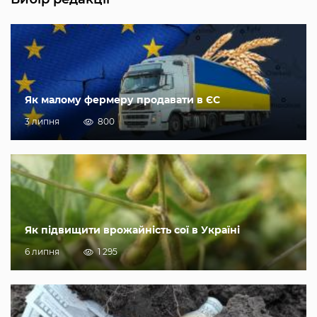
Як малому фермеру продавати в ЄС
3 липня
800
Як підвищити врожайність сої в Україні
6 липня
1 295