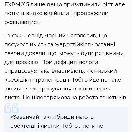
ЕХРМ015 лише дещо призупинили ріст, але
потім швидко відійшли і продовжили
розвиватись.
Також, Леонід Чорний наголосив, що
посухостійкість та жаростійкість останні
сезони довели, що можуть бути рятівними
для врожаю. При дефіциті вологи
спрацьовує така властивість, як низький
коефіцієнт транспірації. Тобто йде не таке
активне випаровування вологи через
листя. Це цілеспрямована робота генетиків.
«Зазвичай такі гібриди мають
еректоїдні листки. Тобто листя не