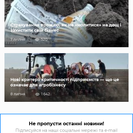
Страхування врожаю, як не «молитися» на дощ і
захистити свій бізнес
7 липня
520
Нові критерії критичності підприємств — що це
означає для агробізнесу
8 липня
1 642
Не пропусти останні новини!
Підписуйся на наші соціальні мережі та e-mail