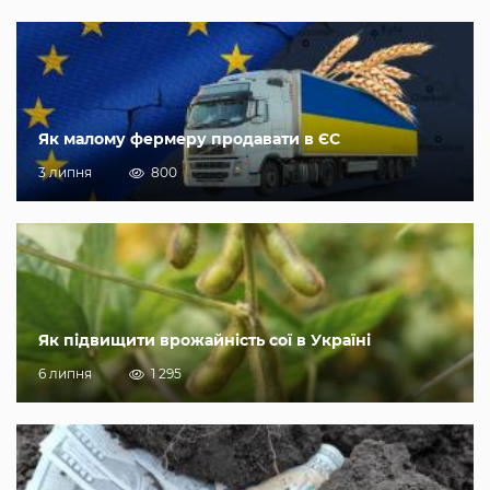
Як малому фермеру продавати в ЄС
3 липня
800
Як підвищити врожайність сої в Україні
6 липня
1 295