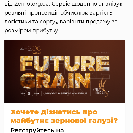
від Zernotorg.ua. Сервіс щоденно аналізує
реальні пропозиції, обчислює вартість
логістики та сортує варіанти продажу за
розміром прибутку.
Хочете дізнатись про
майбутнє зернової галузі?
Реєструйтесь на