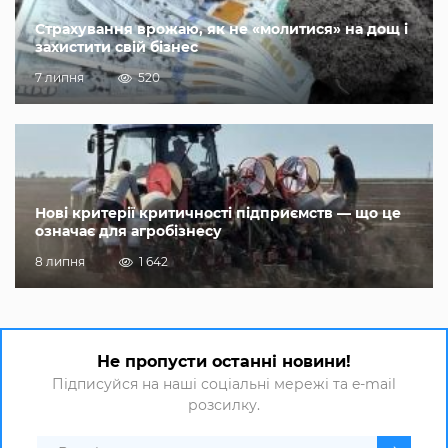
Страхування врожаю, як не «молитися» на дощ і
захистити свій бізнес
7 липня
520
Нові критерії критичності підприємств — що це
означає для агробізнесу
8 липня
1 642
Не пропусти останні новини!
Підписуйся на наші соціальні мережі та e-mail
розсилку.