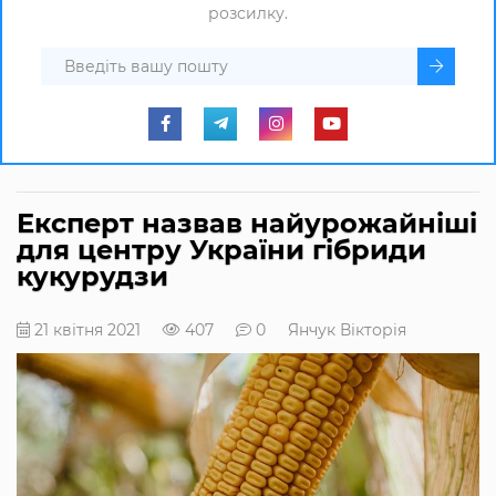
розсилку.
Експерт назвав найурожайніші
для центру України гібриди
кукурудзи
21 квітня 2021
407
0
Янчук Вікторія