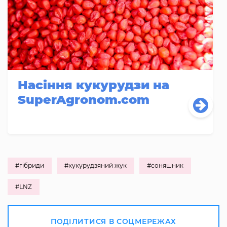
Насіння кукурудзи на
SuperAgronom.com
#гібриди
#кукурудзяний жук
#соняшник
#LNZ
ПОДІЛИТИСЯ В СОЦМЕРЕЖАХ