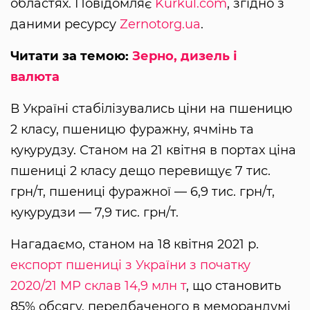
областях. Повідомляє
Kurkul.com
, згідно з
даними ресурсу
Zernotorg.ua
.
Читати за темою:
Зерно, дизель і
валюта
В Україні стабілізувались ціни на пшеницю
2 класу, пшеницю фуражну, ячмінь та
кукурудзу. Станом на 21 квітня в портах ціна
пшениці 2 класу дещо перевищує 7 тис.
грн/т, пшениці фуражної — 6,9 тис. грн/т,
кукурудзи — 7,9 тис. грн/т.
Нагадаємо, станом на 18 квітня 2021 р.
експорт пшениці з України з початку
2020/21 МР склав 14,9 млн т
, що становить
85% обсягу, передбаченого в меморандумі