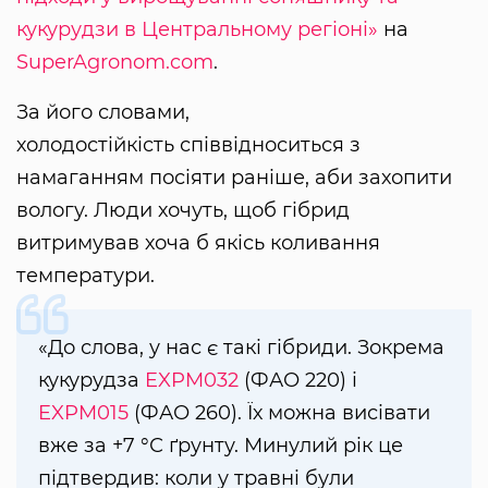
кукурудзи в Центральному регіоні»
на
SuperAgronom.com
.
За його словами,
холодостійкість співвідноситься з
намаганням посіяти раніше, аби захопити
вологу. Люди хочуть, щоб гібрид
витримував хоча б якісь коливання
температури.
«До слова, у нас є такі гібриди. Зокрема
кукурудза
EXPM032
(ФАО 220) і
EXPM015
(ФАО 260). Їх можна висівати
вже за +7 °С ґрунту. Минулий рік це
підтвердив: коли у травні були