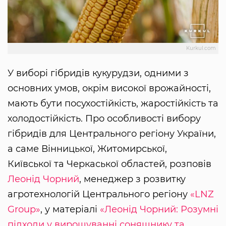
Kurkul.com
У виборі гібридів кукурудзи, одними з
основних умов, окрім високої врожайності,
мають бути посухостійкість, жаростійкість та
холодостійкість. Про особливості вибору
гібридів для Центрального регіону України,
а саме Вінницької, Житомирської,
Київської та Черкаської областей, розповів
Леонід Чорний
, менеджер з розвитку
агротехнологій Центрального регіону
«LNZ
Group»
, у матеріалі
«Леонід Чорний: Розумні
підходи у вирощуванні соняшнику та