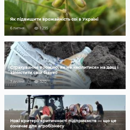
Як підвищити врожайність сої в Україні
6 липня
1 295
Страхування врожаю, як не «молитися» на дощ і
захистити свій бізнес
7 липня
520
Нові критерії критичності підприємств — що це
означає для агробізнесу