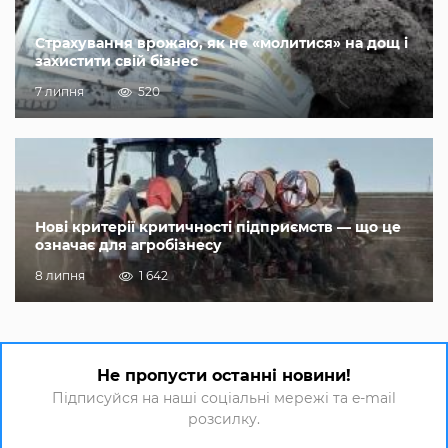
Страхування врожаю, як не «молитися» на дощ і
захистити свій бізнес
7 липня
520
Нові критерії критичності підприємств — що це
означає для агробізнесу
8 липня
1 642
Не пропусти останні новини!
Підписуйся на наші соціальні мережі та e-mail
розсилку.