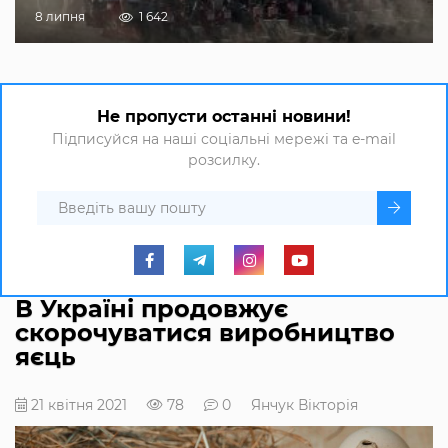
8 липня
1 642
Не пропусти останні новини!
Підписуйся на наші соціальні мережі та e-mail
розсилку.
В Україні продовжує
скорочуватися виробництво
яєць
21 квітня 2021
78
0
Янчук Вікторія