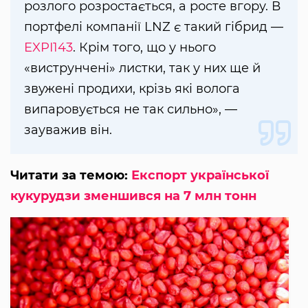
розлого розростається, а росте вгору. В
портфелі компанії LNZ є такий гібрид —
EXPI143
. Крім того, що у нього
«виструнчені» листки, так у них ще й
звужені продихи, крізь які волога
випаровується не так сильно», —
зауважив він.
Читати за темою:
Експорт української
кукурудзи зменшився на 7 млн тонн