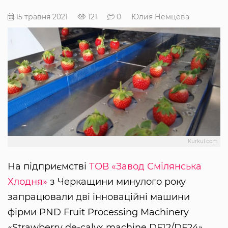
15 травня 2021
121
0
Юлия Немцева
Kurkul.com
На підприємстві
ТОВ «Завод Смілянська
Хлодня»
з Черкащини минулого року
запрацювали дві інноваційні машини
фірми PND Fruit Processing Machinery
«Strawberry de-calyx machine DF12/DF24».