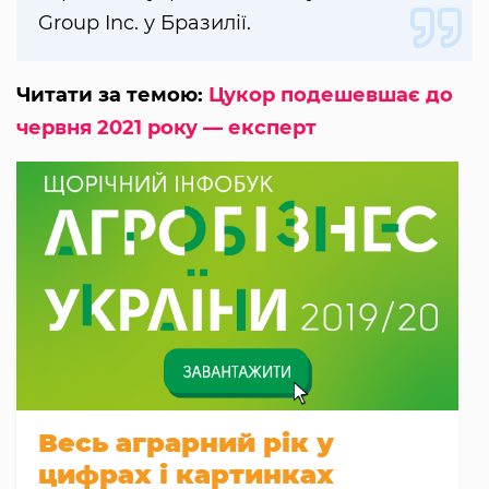
Group Inc. у Бразилії.
Читати за темою:
Цукор подешевшає до
червня 2021 року — експерт
Весь аграрний рік у
цифрах і картинках