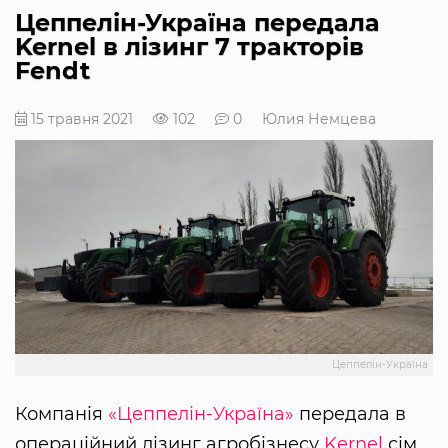
Цеппелін-Україна передала
Kernel в лiзинг 7 тракторів
Fendt
15 травня 2021
102
0
Юлия Немцева
Цеппелін-Україна
Компанія
«Цеппелін-Україна»
передала в
операційний лізинг агробізнесу
Kernel
сім