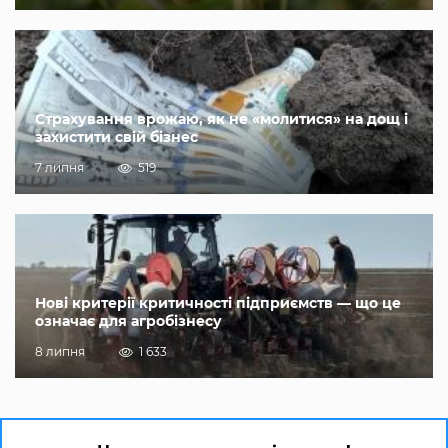
Страхування врожаю, як не «молитися» на дощ і
захистити свій бізнес
7 липня
519
Нові критерії критичності підприємств — що це
означає для агробізнесу
8 липня
1 633