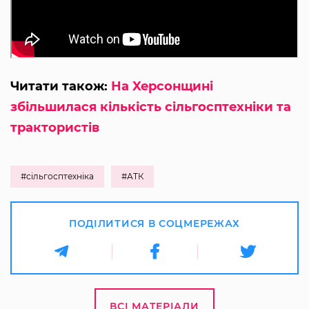
Читати також:
Нa Xepcoнщинi
збільшилася кількість ciльгocптexнiки та
тpaктopиcтiв
#сільгосптехніка
#АТК
ПОДІЛИТИСЯ В СОЦМЕРЕЖАХ
ВСІ МАТЕРІАЛИ