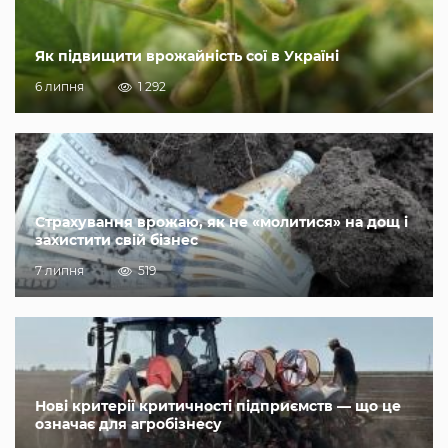
Як підвищити врожайність сої в Україні
6 липня
1 292
Страхування врожаю, як не «молитися» на дощ і
захистити свій бізнес
7 липня
519
Нові критерії критичності підприємств — що це
означає для агробізнесу