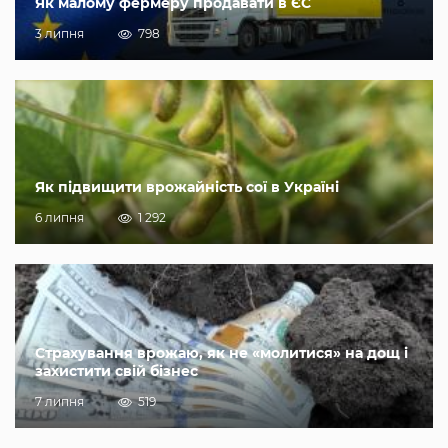
Як малому фермеру продавати в ЄС
3 липня
798
Як підвищити врожайність сої в Україні
6 липня
1 292
Страхування врожаю, як не «молитися» на дощ і
захистити свій бізнес
7 липня
519