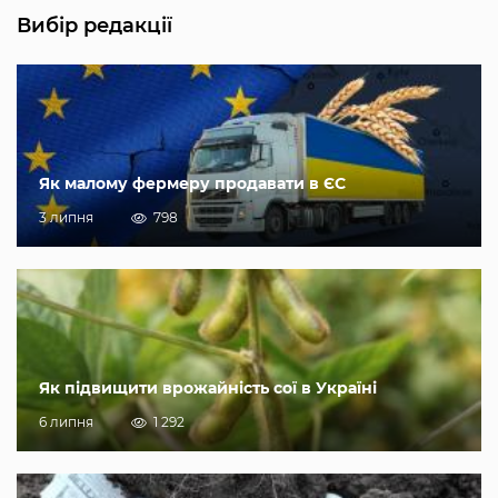
Вибір редакції
Як малому фермеру продавати в ЄС
3 липня
798
Як підвищити врожайність сої в Україні
6 липня
1 292