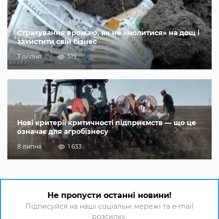
Страхування врожаю, як не «молитися» на дощ і
захистити свій бізнес
7 липня
519
Нові критерії критичності підприємств — що це
означає для агробізнесу
8 липня
1 633
Не пропусти останні новини!
Підписуйся на наші соціальні мережі та e-mail
розсилку.