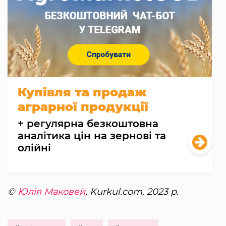
Купівля та продаж
аграрної продукції
+ регулярна безкоштовна
аналітика цін на зернові та
олійні
©
Юлія Маковей
, Kurkul.com, 2023 р.