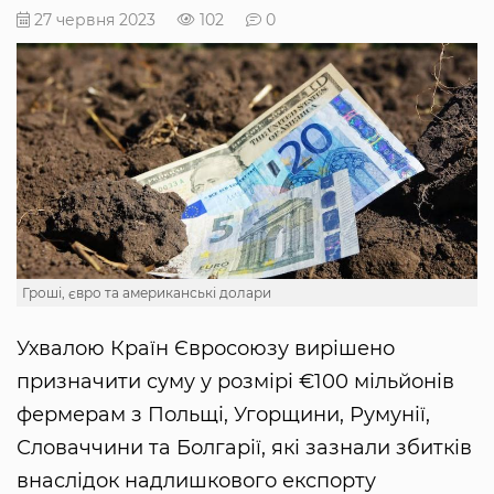
27 червня 2023
102
0
Гроші, євро та американські долари
Ухвалою Країн Євросоюзу вирішено
призначити суму у розмірі €100 мільйонів
фермерам з Польщі, Угорщини, Румунії,
Словаччини та Болгарії, які зазнали збитків
внаслідок надлишкового експорту