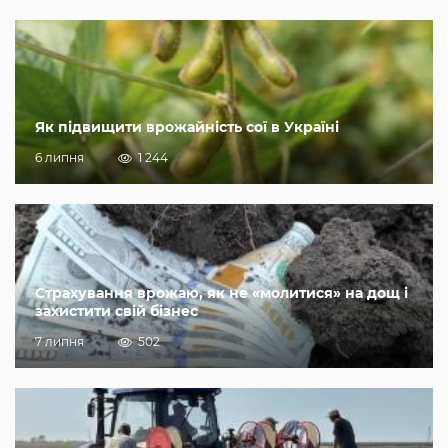
Як підвищити врожайність сої в Україні
6 липня
1 244
Страхування врожаю, як не «молитися» на дощ і
захистити свій бізнес
7 липня
502