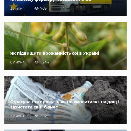
3 липня
769
Як підвищити врожайність сої в Україні
6 липня
1 244
Страхування врожаю, як не «молитися» на дощ і
захистити свій бізнес
7 липня
502