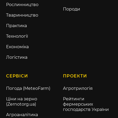
Рослинництво
Породи
Тваринництво
Практика
Технології
Економіка
Логістика
СЕРВІСИ
ПРОЕКТИ
Погода (MeteoFarm)
Агротрилогія
Ціни на зерно
Рейтинги
(Zernotorg.ua)
фермерських
господарств України
Агроаналітика