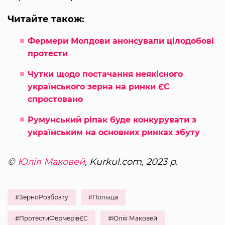
Читайте також:
Фермери Молдови анонсували цілодобові
протести
Чутки щодо постачання неякісного
українського зерна на ринки ЄС
спростовано
Румунський ріпак буде конкурувати з
українським на основних ринках збуту
©
Юлія Маковей
, Kurkul.com, 2023 р.
#ЗерноРозбрату
#Польща
#ПротестиФермерівЄС
#Юлія Маковей