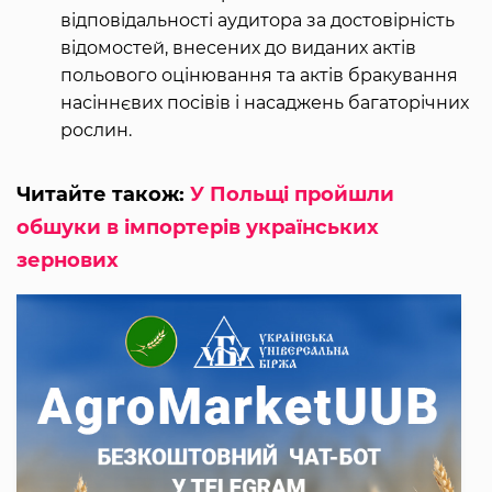
відповідальності аудитора за достовірність
відомостей, внесених до виданих актів
польового оцінювання та актів бракування
насіннєвих посівів і насаджень багаторічних
рослин.
Читайте також:
У Польщі пройшли
обшуки в імпортерів українських
зернових