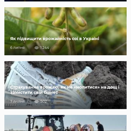
Як підвищити врожайність сої в Україні
6 липня
1 244
Страхування врожаю, як не «молитися» на дощ і
захистити свій бізнес
7 липня
502