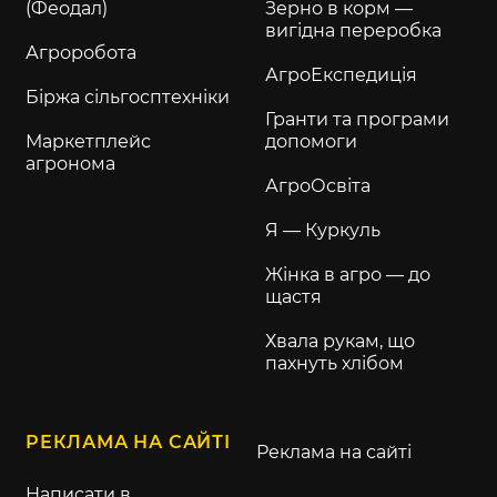
(Феодал)
Зерно в корм —
вигідна переробка
Агроробота
АгроЕкспедиція
Біржа сільгосптехніки
Гранти та програми
Маркетплейс
допомоги
агронома
АгроОсвіта
Я — Куркуль
Жінка в агро — до
щастя
Хвала рукам, що
пахнуть хлібом
РЕКЛАМА НА САЙТІ
Реклама на сайті
Написати в