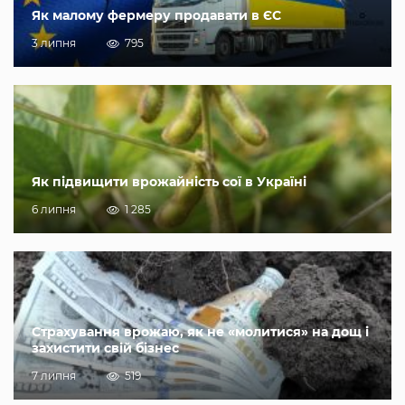
Як малому фермеру продавати в ЄС
3 липня
795
Як підвищити врожайність сої в Україні
6 липня
1 285
Страхування врожаю, як не «молитися» на дощ і
захистити свій бізнес
7 липня
519