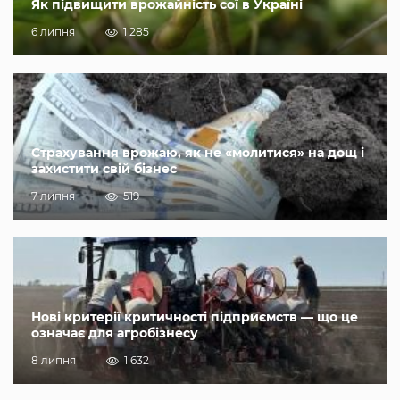
Як підвищити врожайність сої в Україні
6 липня
1 285
Страхування врожаю, як не «молитися» на дощ і
захистити свій бізнес
7 липня
519
Нові критерії критичності підприємств — що це
означає для агробізнесу
8 липня
1 632