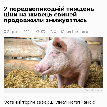
У передвеликодній тиждень
ціни на живець свиней
продовжили знижуватись
3 травня 2024
55
0
Юлия Немцева
Depositphotos
Останні торги завершилися негативною