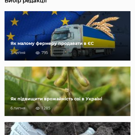
Вибір редакції
Як малому фермеру продавати в ЄС
3 липня
795
Як підвищити врожайність сої в Україні
6 липня
1 285