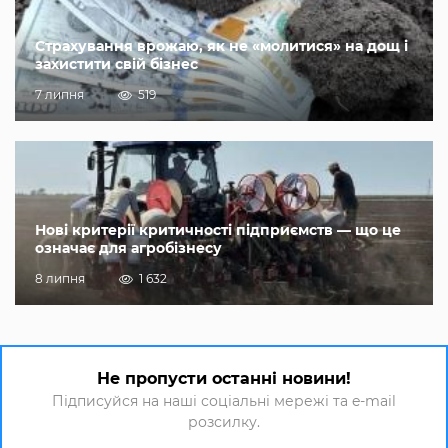
Страхування врожаю, як не «молитися» на дощ і
захистити свій бізнес
7 липня
519
Нові критерії критичності підприємств — що це
означає для агробізнесу
8 липня
1 632
Не пропусти останні новини!
Підписуйся на наші соціальні мережі та e-mail
розсилку.