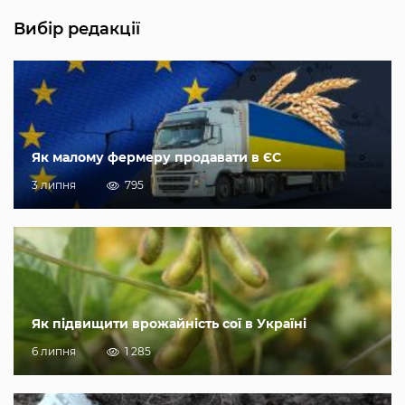
Вибір редакції
Як малому фермеру продавати в ЄС
3 липня
795
Як підвищити врожайність сої в Україні
6 липня
1 285