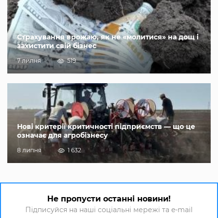
Страхування врожаю, як не «молитися» на дощ і
захистити свій бізнес
7 липня
519
Нові критерії критичності підприємств — що це
означає для агробізнесу
8 липня
1 632
Не пропусти останні новини!
Підписуйся на наші соціальні мережі та e-mail