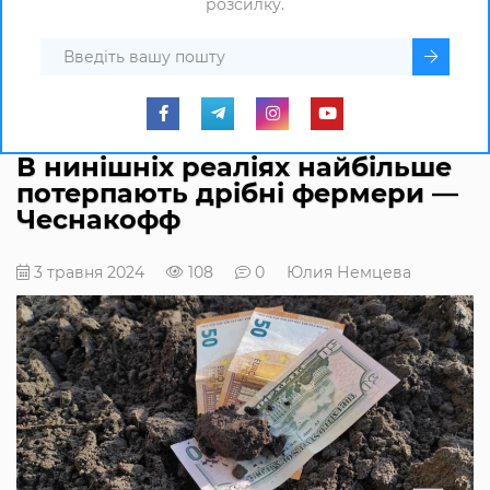
розсилку.
В нинішніх реаліях найбільше
потерпають дрібні фермери —
Чеснакофф
3 травня 2024
108
0
Юлия Немцева