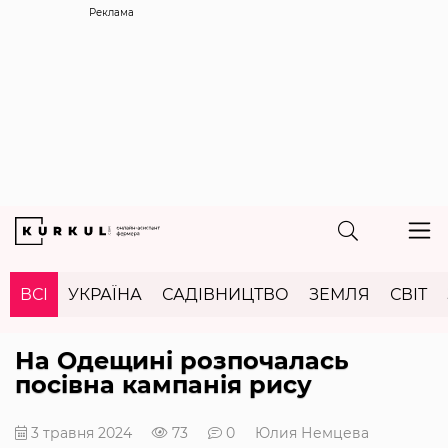
Реклама
ВСІ
УКРАЇНА
САДІВНИЦТВО
ЗЕМЛЯ
СВІТ
На Одещині розпочалась
посівна кампанія рису
3 травня 2024
73
0
Юлия Немцева