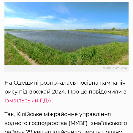
Ізмаїльська РДА
На Одещині розпочалась посівна кампанія
рису під врожай 2024. Про це повідомили в
Ізмаїльській РДА
.
Так, Кілійське міжрайонне управління
водного господарства (МУВГ) Ізмаїльського
району 29 квітня здійснило першу подачу