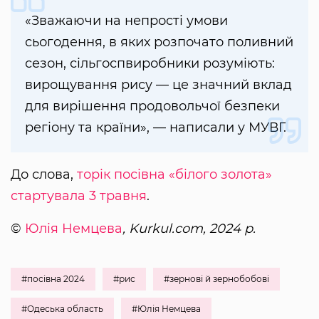
«Зважаючи на непрості умови
сьогодення, в яких розпочато поливний
сезон, сільгоспвиробники розуміють:
вирощування рису — це значний вклад
для вирішення продовольчої безпеки
регіону та країни», — написали у МУВГ.
До слова,
торік посівна «білого золота»
стартувала 3 травня
.
©
Юлія Немцева
, Kurkul.com, 2024 р.
#посівна 2024
#рис
#зернові й зернобобові
#Одеська область
#Юлія Немцева