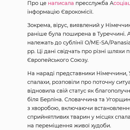
Про це
написала
пресслужба А
соціа
інформацію Єврокомісії.
Зокрема, вірус, виявлений у Німеччин
раніше була поширена в Туреччині. А
належать до сублінії O/ME-SA/Panasia
рр. Ці дані свідчать про різні шлях
Європейського Союзу.
На нараді представники Німеччини, 
спалахи, розповіли про поточну ситу
відновила свій статус як благополуч
біля Берліна. Словаччина та Угорщи
з хворобою, включаючи встановленн
сприйнятливих тварин у місцях спала
на переміщення живої худоби.