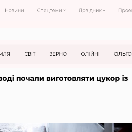
Новини
Спецтеми
Довідник
Прое
МЛЯ
СВІТ
ЗЕРНО
ОЛІЙНІ
СІЛЬГО
оді почали виготовляти цукор із