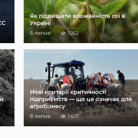
Як підвищити врожайність сої в
ЄС
Україні
6 липня
1 262
Нові критерії критичності
ій
підприємств — що це означає для
агробізнесу
8 липня
1 607