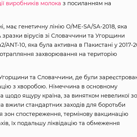
ції виробників молока
з посиланням на
і, має генетичну лінію O/ME-SA/SA-2018, яка
 зразки вірусів зі Словаччини та Угорщини
2/ANT-10, яка була активна в Пакистані у 2017-2
и потрапляння захворювання на територію
Угорщини та Словаччини, де були зареєстрова
ацію з хворобою. Німеччина в основному
на щодо ящуру країна, за винятком невеликої з
на вжили стандартних заходів для боротьби
я зон спостереження, термінову вакцинацію
хів, їх подальшу ліквідацію та обмеження