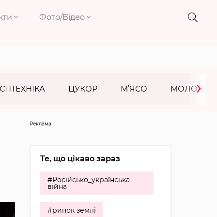
кти
Фото/Відео
›
СПТЕХНІКА
ЦУКОР
М’ЯСО
МОЛОКО
Реклама
Те, що цікаво зараз
#Російсько_українська
війна
#ринок землі