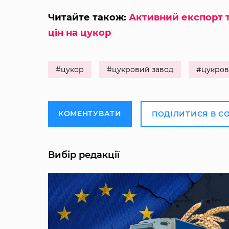
Читайте також:
Активний експорт т
цін на цукор
#цукор
#цукровий завод
#цукров
КОМЕНТУВАТИ
ПОДІЛИТИСЯ В С
Вибір редакції