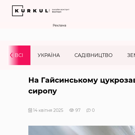
Реклама
‹
ВСІ
УКРАЇНА
САДІВНИЦТВО
ЗЕ
На Гайсинському цукрозав
сиропу
14 квітня 2025
97
0