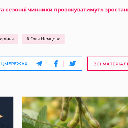
а сезонні чинники провокуватимуть зростан
аріння
#Юлія Немцева
ОЦМЕРЕЖАХ
ВСІ МАТЕРІАЛ