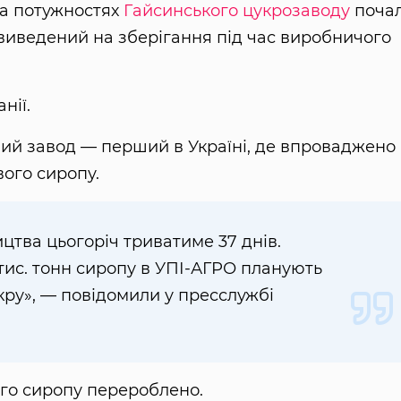
а потужностях
Гайсинського цукрозаводу
поча
 виведений на зберігання під час виробничого
нії.
вий завод — перший в Україні, де впроваджено
ого сиропу.
тва цьогоріч триватиме 37 днів.
 тис. тонн сиропу в УПІ-АГРО планують
укру», — повідомили у пресслужбі
ого сиропу перероблено.