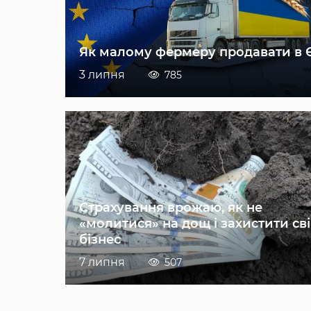
Як малому фермеру продавати в 
3 липня
785
Страхування врожаю, як не
«молитися» на дощ і захистити св
бізнес
7 липня
507