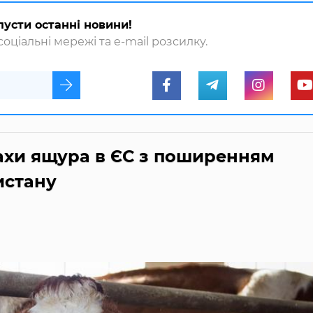
пусти останні новини!
оціальні мережі та e-mail розсилку.
лахи ящура в ЄС з поширенням
истану