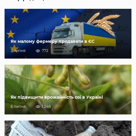
Як малому фермеру продавати в ЄС
3 липня
772
Як підвищити врожайність сої в Україні
6 липня
1 246