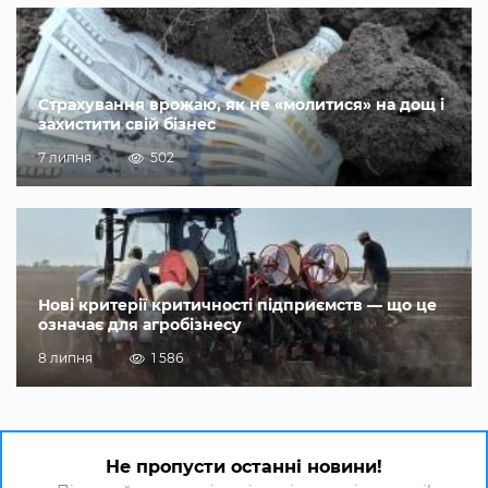
Страхування врожаю, як не «молитися» на дощ і
захистити свій бізнес
7 липня
502
Нові критерії критичності підприємств — що це
означає для агробізнесу
8 липня
1 586
Не пропусти останні новини!