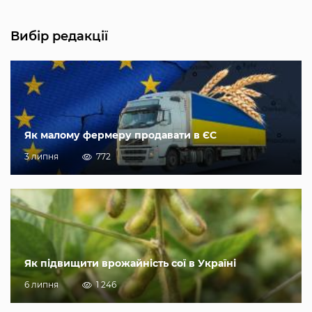
Вибір редакції
Як малому фермеру продавати в ЄС
3 липня
772
Як підвищити врожайність сої в Україні
6 липня
1 246