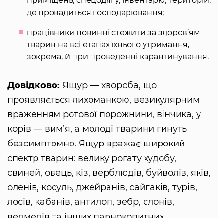
приміщень, спецодягу, інвентарю, територій,
де провадиться господарювання;
працівники повинні стежити за здоров’ям
тварин на всі етапах їхнього утримання,
зокрема, й при проведенні карантинування.
Довідково:
Ящур — хвороба, що
проявляється лихоманкою, везикулярним
враженням ротової порожнини, вінчика, у
корів — вим’я, а молоді тварини гинуть
безсимптомно. Ящур вражає широкий
спектр тварин: велику рогату худобу,
свиней, овець, кіз, верблюдів, буйволів, яків,
оленів, косуль, джейранів, сайгаків, турів,
лосів, кабанів, антилоп, зебр, слонів,
ведмедів та інших парнокопитних.