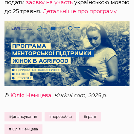
подати
заявку на участь
українською мовою
до 25 травня.
Детальніше про програму
.
©
Юлія Немцева
, Kurkul.com, 2025 р.
#фінансування
#переробка
#грант
#Юлія Немцева