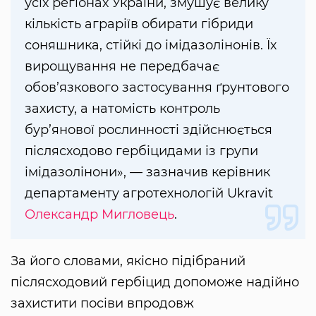
усіх регіонах України, змушує велику
кількість аграріїв обирати гібриди
соняшника, стійкі до імідазолінонів. Їх
вирощування не передбачає
обов’язкового застосування ґрунтового
захисту, а натомість контроль
бур’янової рослинності здійснюється
післясходово гербіцидами із групи
імідазолінони», — зазначив керівник
департаменту агротехнологій Ukravit
Олександр Мигловець
.
За його словами, якісно підібраний
післясходовий гербіцид допоможе надійно
захистити посіви впродовж