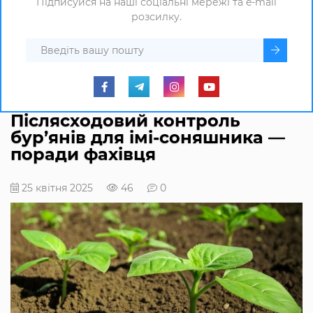
Підписуйся на наші соціальні мережі та e-mail
розсилку.
Післясходовий контроль
бур’янів для імі-соняшника —
поради фахівця
25 квітня 2025
46
0