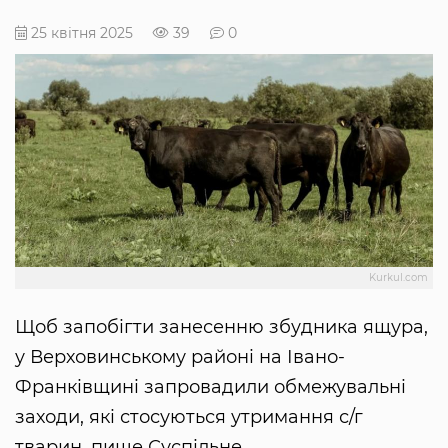
25 квітня 2025
39
0
Kurkul.com
Щоб запобігти занесенню збудника ящура,
у Верховинському районі на Івано-
Франківщині запровадили обмежувальні
заходи, які стосуються утримання с/г
тварин, пише Суспільне.