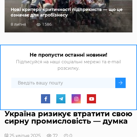
Нові критерії критичності підприємств — що це
означає для агробізнесу
8 липня
1 586
Не пропусти останні новини!
Підписуйся на наші соціальні мережі та e-mail
розсилку.
Україна ризикує втратити свою
сирну промисловість — думка
25 квітня 2025
72
0