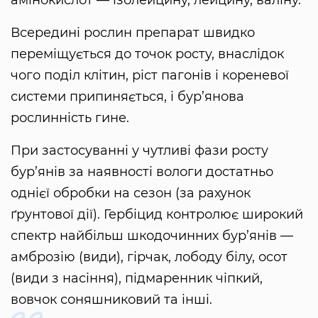
Всередині рослин препарат швидко
переміщується до точок росту, внаслідок
чого поділ клітин, ріст пагонів і кореневої
системи припиняється, і бур’янова
рослинність гине.
При застосуванні у чутливі фази росту
бур’янів за наявності вологи достатньо
однієї обробки на сезон (за рахунок
ґрунтової дії). Гербіцид контролює широкий
спектр найбільш шкодочинних бур’янів —
амброзію (види), гірчак, лободу білу, осот
(види з насіння), підмаренник чіпкий,
вовчок соняшниковий та інші.