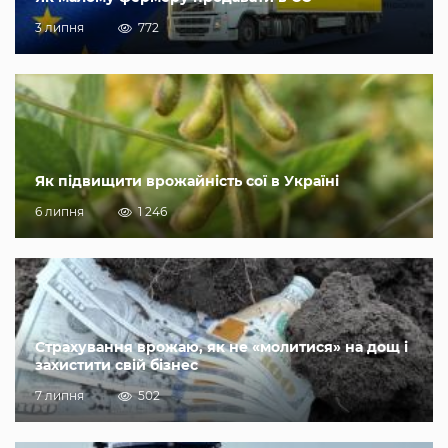
3 липня
772
Як підвищити врожайність сої в Україні
6 липня
1 246
Страхування врожаю, як не «молитися» на дощ і
захистити свій бізнес
7 липня
502