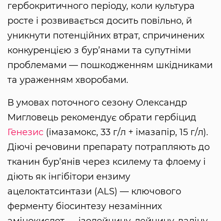
гербокритичного періоду, коли культура
росте і розвивається досить повільно, й
уникнути потенційних втрат, спричинених
конкуренцією з бур’янами та супутніми
проблемами — пошкодженням шкідниками
та ураженням хворобами.
В умовах поточного сезону Олександр
Мигловець рекомендує обрати гербіцид
Генезис
(імазамокс, 33 г/л + імазапір, 15 г/л).
Діючі речовини препарату потрапляють до
тканин бур’янів через ксилему та флоему і
діють як інгібітори ензиму
ацелоктатсинтази (АLS) — ключового
ферменту біосинтезу незамінних
амінокислот — ізолейцину, лейцину, валіну.