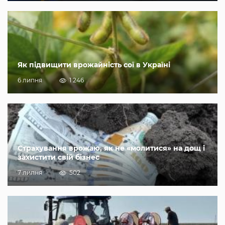
Як підвищити врожайність сої в Україні
6 липня
1 246
Страхування врожаю, як не «молитися» на дощ і
захистити свій бізнес
7 липня
502