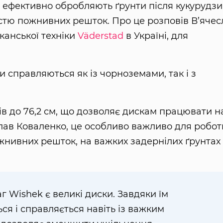
ефективно обробляють ґрунти після кукурудзи
кістю пожнивних решток. Про це розповів В’ячес
канської техніки
Väderstad
в Україні, для
ти справляються як із чорноземами, так і з
в до 76,2 см, що дозволяє дискам працювати н
еслав Коваленко, це особливо важливо для робот
ожнивних решток, на важких задернілих ґрунтах
г Wishek є великі диски. Завдяки їм
я і справляється навіть із важким