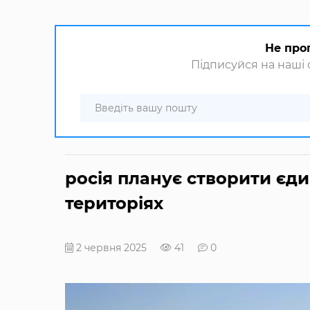
Не про
Підписуйся на наші с
росія планує створити єди
територіях
2 червня 2025
41
0