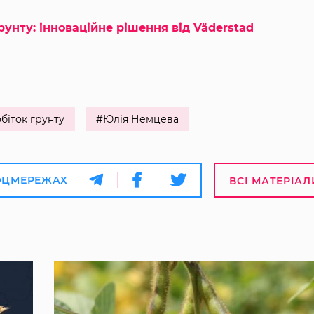
рунту: інноваційне рішення від Väderstad
біток грунту
#Юлія Немцева
ОЦМЕРЕЖАХ
ВСІ МАТЕРІАЛ