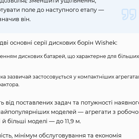
е дозволяє зменшити ущільнення,
тувати поле до наступного етапу —
значив він.
ві основні серії дискових борін Wishek:
енням дискових батарей, що характерне для більших
яка зазвичай застосовується у компактніших агрегатах
актора.
ь від поставлених задач та потужності наявног
д найпопулярніших моделей — агрегати з робоч
 й більші моделі — до 11,9 м.
ність, мінімум обслуговування та економія