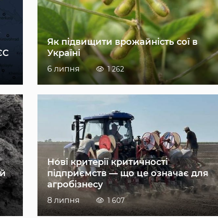
Як підвищити врожайність сої в
ЄС
Україні
6 липня
1 262
Нові критерії критичності
ій
підприємств — що це означає для
агробізнесу
8 липня
1 607