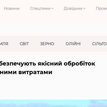
Новини
Спецтеми
Довідник
Прое
МЛЯ
СВІТ
ЗЕРНО
ОЛІЙНІ
СІЛЬГО
безпечують якісний обробіток
льними витратами