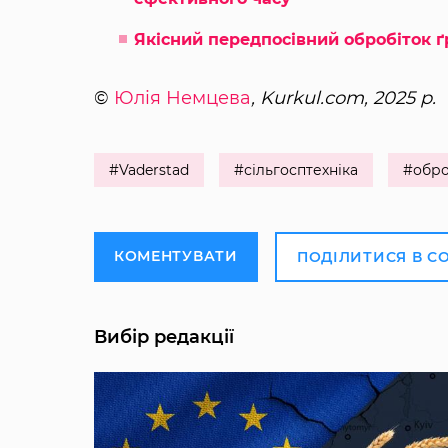
Якісний передпосівний обробіток ґ
©
Юлія Немцева
, Kurkul.com, 2025 р.
#Vaderstad
#сільгосптехніка
#обро
КОМЕНТУВАТИ
ПОДІЛИТИСЯ В С
Вибір редакції