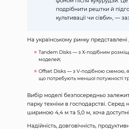
фоном після кукурудзи. Ц
подрібнити рештки й підго
культивації чи сівби», — за
На українському ринку представлені д
Tandem Disks — з Х-подібним розміщ
моделей;
Offset Disks — з V-подібною схемою, 
що потребують меншої потужності тр
Вибір моделі безпосередньо залежит
парку техніки в господарстві. Сере
шириною 4,4 м та 5,0 м, хоча доступні
Надійність, довговічність, продуктив