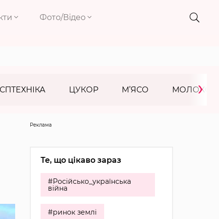
кти
Фото/Відео
›
СПТЕХНІКА
ЦУКОР
М’ЯСО
МОЛОКО
Реклама
Те, що цікаво зараз
#Російсько_українська
війна
#ринок землі