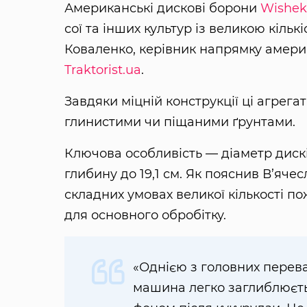
Американські дискові борони
Wishek
сої та інших культур із великою кіль
Коваленко, керівник напрямку амери
Traktorist.ua
.
Завдяки міцній конструкції ці агрега
глинистими чи піщаними ґрунтами.
Ключова особливість — діаметр дискі
глибину до 19,1 см. Як пояснив В’яч
складних умовах великої кількості п
для основного обробітку.
«Однією з головних перева
машина легко заглиблюєтьс