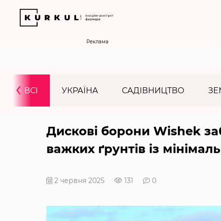
Реклама
‹
ВСІ
УКРАЇНА
САДІВНИЦТВО
ЗЕ
Дискові борони Wishek за
важких ґрунтів із мініма
2 червня 2025
131
0