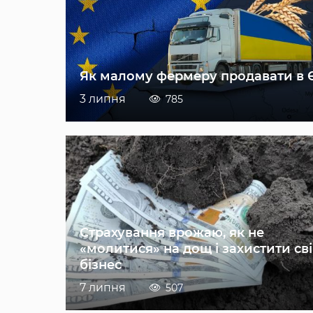
Як малому фермеру продавати в 
3 липня
785
Страхування врожаю, як не
«молитися» на дощ і захистити св
бізнес
7 липня
507