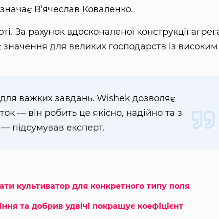
дзначає В’ячеслав Коваленко.
ті. За рахунок вдосконаленої конструкції агрег
значення для великих господарств із високим
 для важких завдань. Wishek дозволяє
ок — він робить це якісно, надійно та з
 — підсумував експерт.
рати культиватор для конкретного типу поля
іння та добрив удвічі покращує коефіцієнт