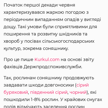
Початок першої декади червня
характеризувався жаркою погодою з
періодичним випаданням опадів у вигляді
дощу. Такі умови були сприятливими для
поширення та розвитку шкідників та
хвороб у посівах сільськогосподарських
культур, зокрема соняшнику.
Про це пише
Kurkul.com
на основі звіту
фахівців Держпродспоживслужби.
Так, рослинам соняшнику продовжують
завдавати шкоди довгоносики (
сірий
буряковий
,
південний сірий
,
чорний
), які
пошкодили 1-8% рослин. У крайових смугах
полів відмічають заселення рослин