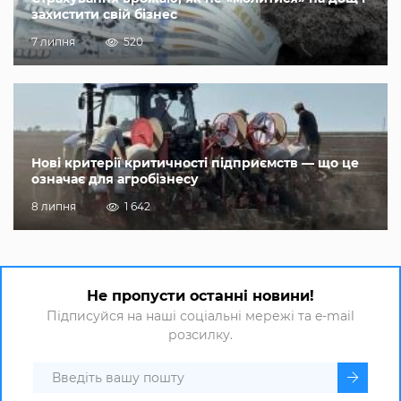
захистити свій бізнес
7 липня
520
Нові критерії критичності підприємств — що це
означає для агробізнесу
8 липня
1 642
Не пропусти останні новини!
Підписуйся на наші соціальні мережі та e-mail
розсилку.