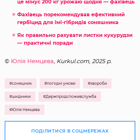
це мінус 200 кг урожаю щодня — фахівець
Фахівець порекомендував ефективний
гербіцид для імі-гібридів соняшника
Як правильно рахувати листки кукурудзи
— практичні поради
©
Юлія Немцева
, Kurkul.com, 2025 р.
#соняшник
#погодні умови
#хвороби
#шкідники
#Держпродспоживслужба
#Юлія Немцева
ПОДІЛИТИСЯ В СОЦМЕРЕЖАХ