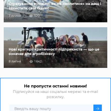
Страхування врожаю, як не «молитися» на дощ і
захистити свій бізнес
7 липня
520
Нові критерії критичності підприємств — що це
означає для агробізнесу
8 липня
1 642
Не пропусти останні новини!
Підписуйся на наші соціальні мережі та e-mail
розсилку.