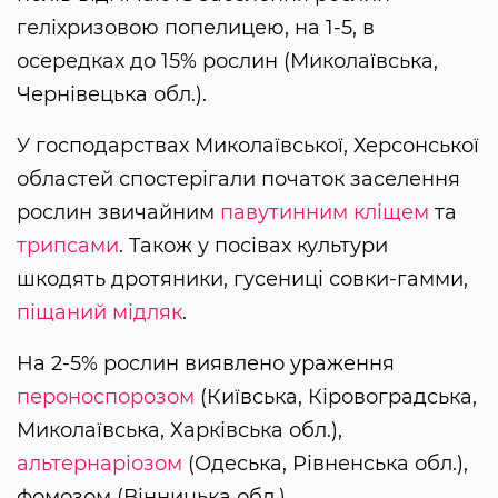
геліхризовою попелицею, на 1-5, в
осередках до 15% рослин (Миколаївська,
Чернівецька обл.).
У господарствах Миколаївської, Херсонської
областей спостерігали початок заселення
рослин звичайним
павутинним кліщем
та
трипсами
. Також у посівах культури
шкодять дротяники, гусениці совки-гамми,
піщаний мідляк
.
На 2-5% рослин виявлено ураження
пероноспорозом
(Київська, Кіровоградська,
Миколаївська, Харківська обл.),
альтернаріозом
(Одеська, Рівненська обл.),
фомозом (Вінницька обл.).