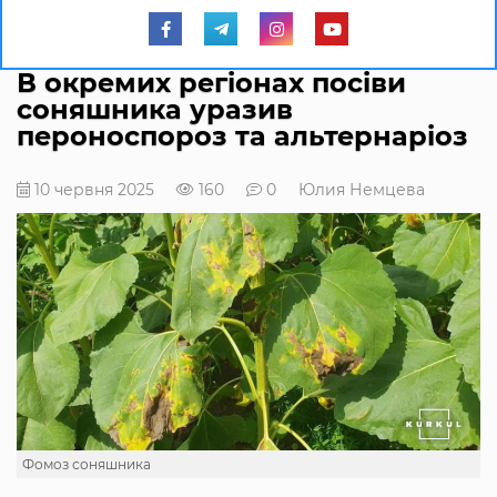
В окремих регіонах посіви
соняшника уразив
пероноспороз та альтернаріоз
10 червня 2025
160
0
Юлия Немцева
Фомоз соняшника