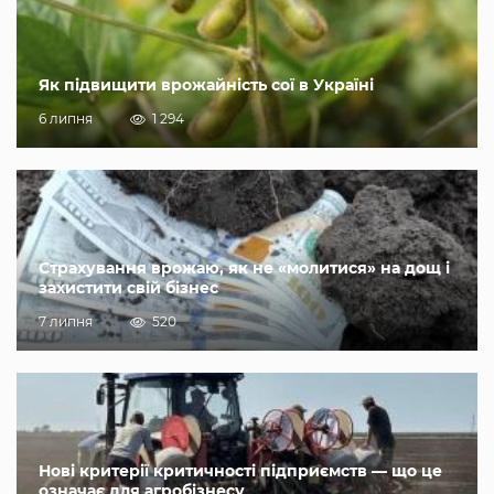
Як підвищити врожайність сої в Україні
6 липня
1 294
Страхування врожаю, як не «молитися» на дощ і
захистити свій бізнес
7 липня
520
Нові критерії критичності підприємств — що це
означає для агробізнесу