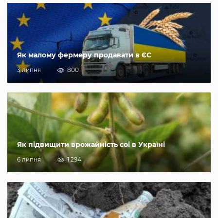
Як малому фермеру продавати в ЄС
3 липня
800
Як підвищити врожайність сої в Україні
6 липня
1 294