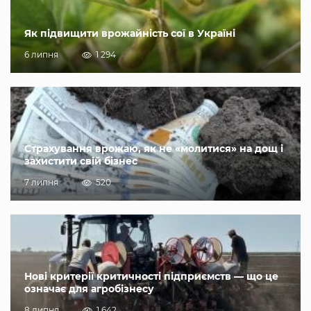
Як підвищити врожайність сої в Україні
6 липня
1 294
Страхування врожаю, як не «молитися» на дощ і
захистити свій бізнес
7 липня
520
Нові критерії критичності підприємств — що це
означає для агробізнесу
8 липня
1 642