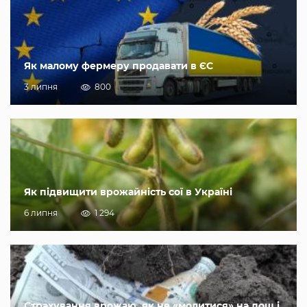
Як малому фермеру продавати в ЄС
3 липня
800
Як підвищити врожайність сої в Україні
6 липня
1 294
Страхування врожаю, як не «молитися» на дощ і