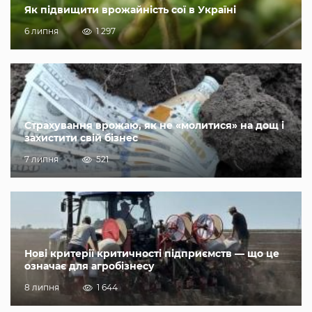
Як підвищити врожайність сої в Україні
6 липня
1 297
Страхування врожаю, як не «молитися» на дощ і
захистити свій бізнес
7 липня
521
Нові критерії критичності підприємств — що це
означає для агробізнесу
8 липня
1 644