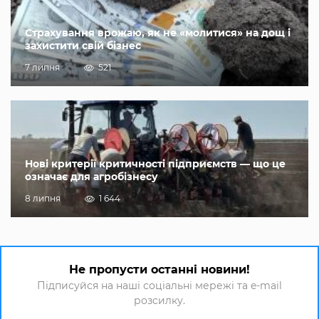
Страхування врожаю, як не «молитися» на дощ і
захистити свій бізнес
7 липня
521
Нові критерії критичності підприємств — що це
означає для агробізнесу
8 липня
1 644
Не пропусти останні новини!
Підписуйся на наші соціальні мережі та e-mail
розсилку.