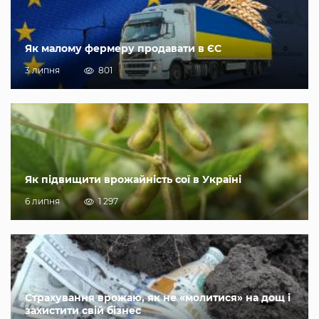
Як малому фермеру продавати в ЄС
3 липня
801
Як підвищити врожайність сої в Україні
6 липня
1 297
Страхування врожаю, як не «молитися» на дощ і
захистити свій бізнес