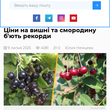
Ціни на вишні та смородину
б'ють рекорди
9 липня 2025
4081
0
Юлия Немцева
Kurkul.com