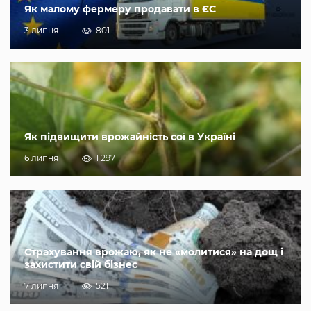
Як малому фермеру продавати в ЄС
3 липня
801
Як підвищити врожайність сої в Україні
6 липня
1 297
Страхування врожаю, як не «молитися» на дощ і
захистити свій бізнес
7 липня
521