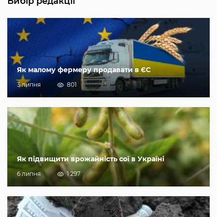
Вибір редакції
Як малому фермеру продавати в ЄС
3 липня
801
Як підвищити врожайність сої в Україні
6 липня
1 297