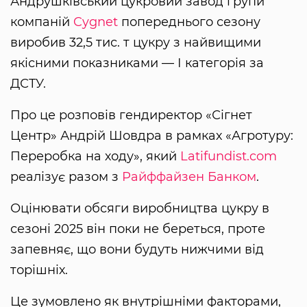
Андрушківський цукровий завод групи
компаній
Cygnet
попереднього сезону
виробив 32,5 тис. т цукру з найвищими
якісними показниками — І категорія за
ДСТУ.
Про це розповів гендиректор «Сігнет
Центр» Андрій Шовдра в рамках «Агротуру:
Переробка на ходу», який
Latifundist.com
реалізує разом з
Райффайзен Банком
.
Оцінювати обсяги виробництва цукру в
сезоні 2025 він поки не береться, проте
запевняє, що вони будуть нижчими від
торішніх.
Це зумовлено як внутрішніми факторами,